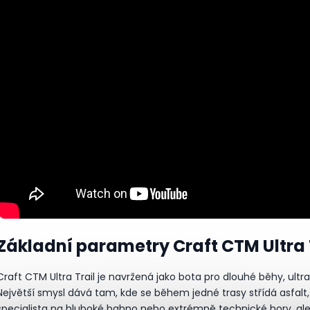
Základní parametry Craft CTM Ultra 
Craft CTM Ultra Trail je navržená jako bota pro dlouhé běhy, ult
Největší smysl dává tam, kde se během jedné trasy střídá asfalt, tv
specialista na hluboké bahno nebo extrémně technické hory, ale