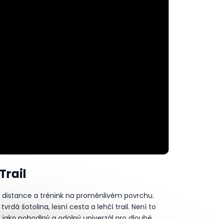
Trail
ra distance a trénink na proměnlivém povrchu.
rdá šotolina, lesní cesta a lehčí trail. Není to
 jako pohodlný a odolný univerzál pro dlouhé