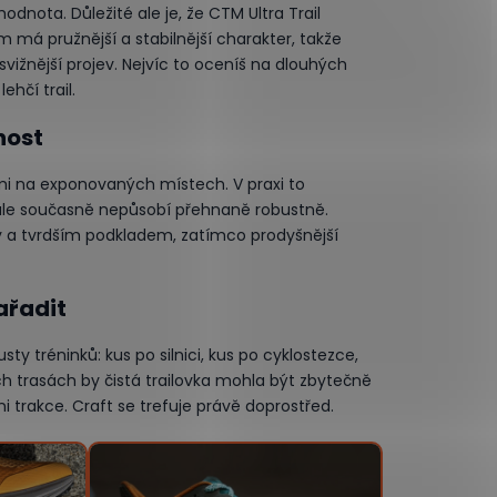
dnota. Důležité ale je, že CTM Ultra Trail
má pružnější a stabilnější charakter, takže
ižnější projev. Nejvíc to oceníš na dlouhých
ehčí trail.
nost
mi na exponovaných místech. V praxi to
, ale současně nepůsobí přehnaně robustně.
y a tvrdším podkladem, zatímco prodyšnější
ařadit
usty tréninků: kus po silnici, kus po cyklostezce,
ch trasách by čistá trailovka mohla být zbytečně
 trakce. Craft se trefuje právě doprostřed.