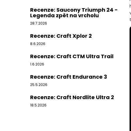
BOTY CRAFT CTM ULTRA 3 - BÉŽOVÁ
l
1 599 Kč
Recenze: Saucony Triumph 24 -
Původně:
1 990 Kč
Legenda zpět na vrcholu
28.7.2026
Recenze: Craft Xplor 2
8.6.2026
Recenze: Craft CTM Ultra Trail
1.6.2026
Recenze: Craft Endurance 3
25.5.2026
Recenze: Craft Nordlite Ultra 2
18.5.2026