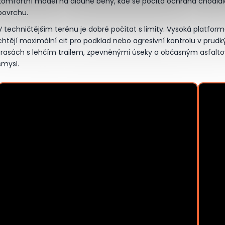
komfortní model na dlouhé běhy, kde se počítá ochrana chodidla,
povrchu.
V techničtějším terénu je dobré počítat s limity. Vysoká platfor
chtějí maximální cit pro podklad nebo agresivní kontrolu v pru
trasách s lehčím trailem, zpevněnými úseky a občasným asfal
smysl.