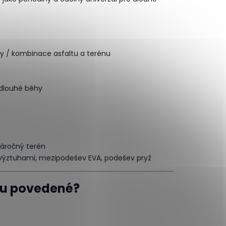
sty / kombinace asfaltu a terénu
 dlouhé běhy
náročný terén
 výztuhami, mezipodešev EVA, podešev pryž
vdu povedené?