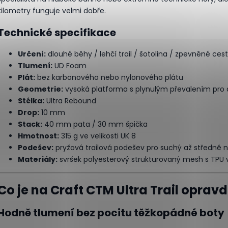
kilometry funguje velmi dobře.
Technické specifikace
Určení:
dlouhé běhy / lehčí trail / šotolina / zpevněné ce
Tlumení:
UD Foam
Plát:
bez karbonového nebo nylonového plátu
Geometrie:
vysoká platforma s plynulým převalením pro
Stélka:
Ultra Rebound
Drop:
10 mm
Stack:
40 mm pata / 30 mm špička
Hmotnost:
315 g ve velikosti UK 8
Podešev:
pryžová trailová podešev pro suchý až středně 
Materiály:
svršek polyesterový strukturovaný mesh s TPU
Co je na Craft CTM Ultra Trail opra
Hodně tlumení bez pocitu těžkopádné boty