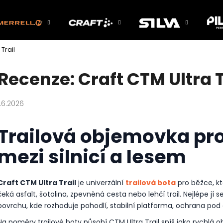
Trail
Co potřebujete najít?
Recenze: Craft CTM Ultra T
HLEDAT
1.6.2026
Trailová objemovka pro
Doporučujeme
mezi silnicí a lesem
Craft CTM Ultra Trail
je univerzální
trailová bota
pro běžce, kte
čeká asfalt, šotolina, zpevněná cesta nebo lehčí trail. Nejlépe 
povrchu, kde rozhoduje pohodlí, stabilní platforma, ochrana pod
Na poměry trailové boty působí CTM Ultra Trail spíš jako rychlá o