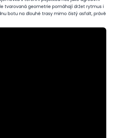
CER 2 - ORANŽOVÁ
le tvarovaná geometrie pomáhají držet rytmus i
dnu botu na dlouhé trasy mimo čistý asfalt, právě