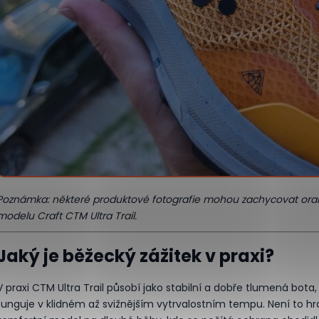
Poznámka: některé produktové fotografie mohou zachycovat oran
modelu Craft CTM Ultra Trail.
Jaký je běžecký zážitek v praxi?
V praxi CTM Ultra Trail působí jako stabilní a dobře tlumená bota,
funguje v klidném až svižnějším vytrvalostním tempu. Není to hr