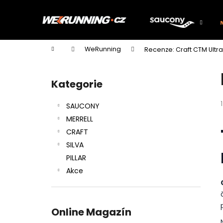
K
Přejít
na
o
obsah
Zpět
Zpět
š
do
do
í
Domů
WeRunning
Recenze: Craft CTM Ultra 
k
obchodu
obchodu
P
o
Kategorie
Přeskočit
s
kategorie
t
SAUCONY
r
MERRELL
a
CRAFT
n
SILVA
n
PILLAR
í
Akce
p
a
n
Online Magazín
e