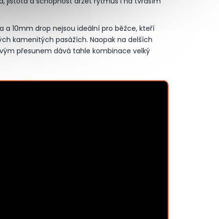
 jistota a schopnost držet rytmus i na tvrdším
ma a 10mm drop nejsou ideální pro běžce, kteří
dkých kamenitých pasážích. Naopak na delších
tovým přesunem dává tahle kombinace velký