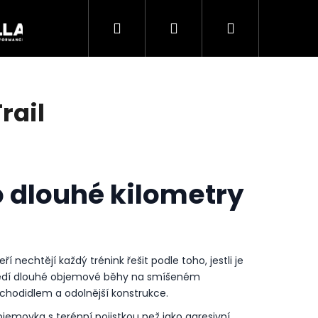
Hledat
Přihlášení
Nákupní
Akce
košík
rail
 dlouhé kilometry
ří nechtějí každý trénink řešit podle toho, jestli je
Následující
jí sedí dlouhé objemové běhy na smíšeném
 chodidlem a odolnější konstrukce.
bjemovka s terénní pojistkou než jako agresivní