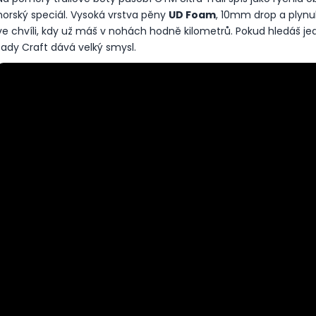
BOTY CRAFT ENDURANCE 3 - BÍLÁ
BOTY CRAFT PA
horský speciál. Vysoká vrstva pěny
UD Foam
, 10mm drop a plynu
3 990 Kč
3 490 Kč
ve chvíli, kdy už máš v nohách hodně kilometrů. Pokud hledáš je
tady Craft dává velký smysl.