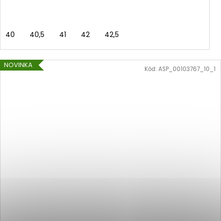
40
40,5
41
42
42,5
NOVINKA
Kód:
ASP_00103767_10_1