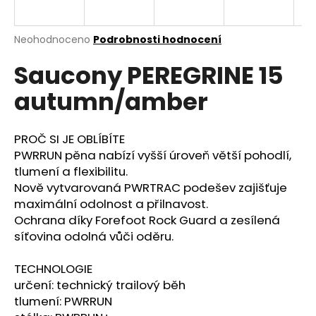
a
j
Průměrné
Neohodnoceno
Podrobnosti hodnocení
í
hodnocení
Saucony PEREGRINE 15
produktu
t
je
?
autumn/amber
0,0
z
5
hvězdiček.
PROČ SI JE OBLÍBÍTE
PWRRUN pěna nabízí vyšší úroveň větší pohodlí,
HLEDAT
tlumení a flexibilitu.
Nově vytvarovaná PWRTRAC podešev zajišťuje
maximální odolnost a přilnavost.
Ochrana díky Forefoot Rock Guard a zesílená
D
síťovina odolná vůči oděru.
o
p
TECHNOLOGIE
o
určení: technický trailový běh
r
tlumení: PWRRUN
u