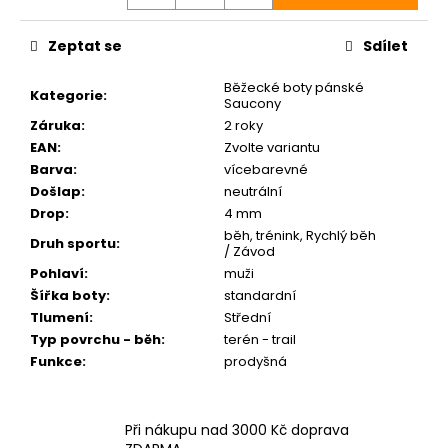
Zeptat se
Sdílet
Běžecké boty pánské
Kategorie
:
Saucony
Záruka
:
2 roky
EAN
:
Zvolte variantu
Barva
:
vícebarevné
Došlap
:
neutrální
Drop
:
4 mm
běh, trénink, Rychlý běh
Druh sportu
:
/ Závod
Pohlaví
:
muži
Šířka boty
:
standardní
Tlumení
:
Střední
Typ povrchu - běh
:
terén - trail
Funkce
:
prodyšná
Při nákupu nad 3000 Kč doprava