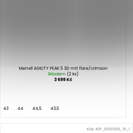
Merrell AGILITY PEAK 5 3D mtl flare/crimson
Skladem
(2 ks)
3 599 Kč
43
44
44,5
43,5
Kód:
ASP_00101255_10_1