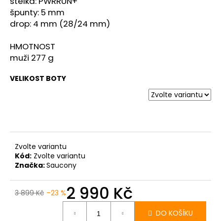
č
stélka: PWRRUN+
u
špunty: 5 mm
j
drop: 4 mm (28/24 mm)
e
m
HMOTNOST
e
muži 277 g
VELIKOST BOTY
SAUCONY
XODUS
ULTRA
3
BLACK/DUSK
2
999
Zvolte variantu
Kč
Kód:
Zvolte variantu
Původně:
4
Značka:
Saucony
299
Kč
2 990 Kč
3 899 Kč
–23 %
Měrná
cena:
DO KOŠÍKU