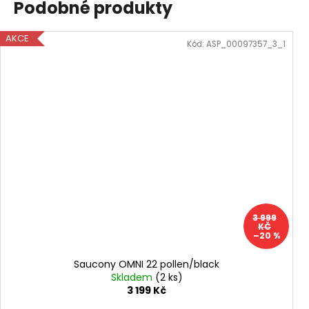
Podobné produkty
AKCE
Kód:
ASP_00097357_3_1
3 999
KČ
–20 %
Saucony OMNI 22 pollen/black
Skladem
(2 ks)
3 199 Kč