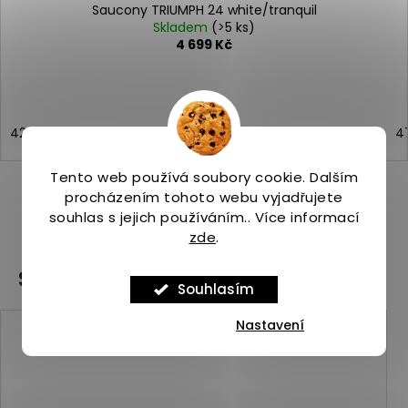
Saucony TRIUMPH 24 white/tranquil
Skladem
(>5 ks)
4 699 Kč
42
42,5
43
44
44,5
45
46
46,5
4
Tento web používá soubory cookie. Dalším
procházením tohoto webu vyjadřujete
souhlas s jejich používáním.. Více informací
ZOBRAZIT VŠECHNY PODOBNÉ PRODUKTY
zde
.
Související produkty
Souhlasím
Nastavení
Kód:
ASP_00099859_5_1