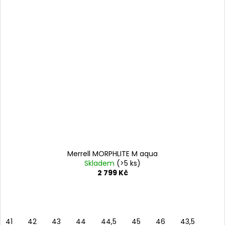
Merrell MORPHLITE M aqua
Skladem
(>5 ks)
2 799 Kč
41
42
43
44
44,5
45
46
43,5