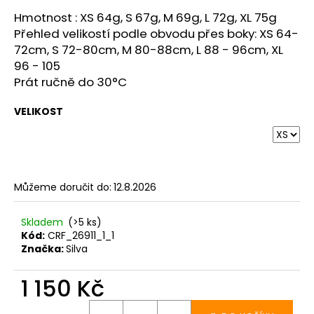
č
u
Hmotnost : XS 64g, S 67g, M 69g, L 72g, XL 75g
j
Přehled velikostí podle obvodu přes boky: XS 64-
e
72cm, S 72-80cm, M 80-88cm, L 88 - 96cm, XL
m
96 - 105
e
Prát ručně do 30°C
VELIKOST
TRIKO
CRAFT
ACTIVE
EXTREME
X
S
Můžeme doručit do:
12.8.2026
-
BÍLÁ
1
Skladem
(>5 ks)
192
Kód:
CRF_26911_1_1
Kč
Značka:
Silva
1 150 Kč
Měrná
cena: