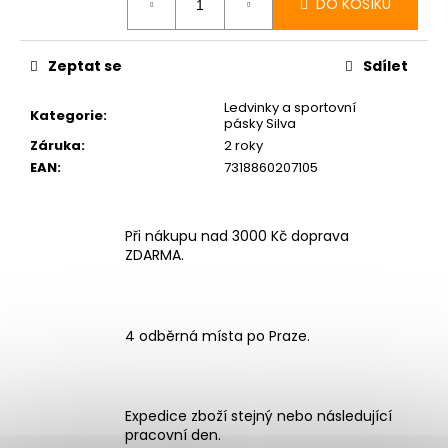
DO KOŠÍKU
Zeptat se
Sdílet
Ledvinky a sportovní
Kategorie
:
pásky Silva
Záruka
:
2 roky
EAN
:
7318860207105
Při nákupu nad 3000 Kč doprava
ZDARMA.
4 odběrná místa po Praze.
Expedice zboží stejný nebo následující
pracovní den.