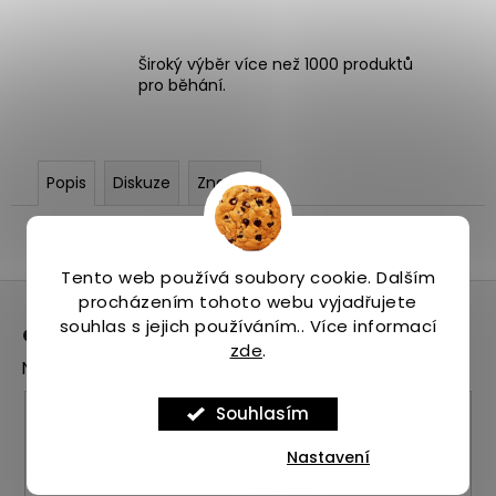
Široký výběr více než 1000 produktů
pro běhání.
Popis
Diskuze
Značka
Popis produktu není dostupný
Tento web používá soubory cookie. Dalším
Z
procházením tohoto webu vyjadřujete
á
souhlas s jejich používáním.. Více informací
Odebírat newsletter
p
zde
.
Nezmeškejte žádné novinky či slevy!
a
t
E-mail
Souhlasím
í
Vložením e-mailu souhlasíte s
podmínkami
Nastavení
ochrany osobních údajů