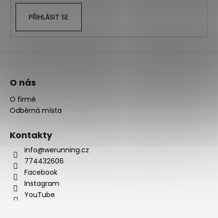
PŘIHLÁSIT SE
O nás
O firmě
Odběrná místa
Kontakty
info@werunning.cz
774432606
Facebook
Instagram
YouTube