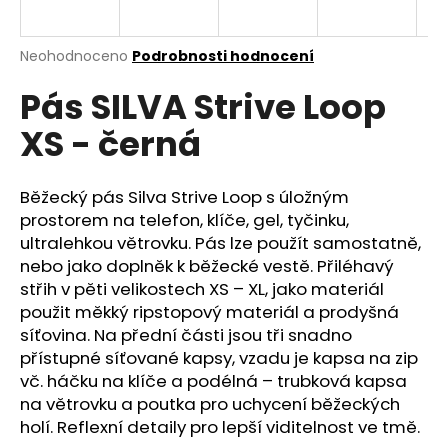
a
j
Průměrné
Neohodnoceno
Podrobnosti hodnocení
í
hodnocení
Pás SILVA Strive Loop
produktu
t
je
?
XS - černá
0,0
z
5
hvězdiček.
Běžecký pás Silva Strive Loop s úložným
prostorem na telefon, klíče, gel, tyčinku,
HLEDAT
ultralehkou větrovku. Pás lze použít samostatně,
nebo jako doplněk k běžecké vestě. Přiléhavý
střih v pěti velikostech XS – XL, jako materiál
použit měkký ripstopový materiál a prodyšná
D
síťovina. Na přední části jsou tři snadno
o
přístupné síťované kapsy, vzadu je kapsa na zip
p
vč. háčku na klíče a podélná – trubková kapsa
o
na větrovku a poutka pro uchycení běžeckých
r
holí. Reflexní detaily pro lepší viditelnost ve tmě.
u