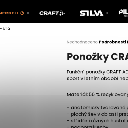
- bílá
Co potřebujete najít?
Průměrné
Neohodnoceno
Podrobnosti
hodnocení
Ponožky CRA
produktu
HLEDAT
je
0,0
z
Funkční ponožky CRAFT ADV
5
Doporučujeme
sport v letním období neb
hvězdiček.
Materiál: 56 % recyklovan
- anatomicky tvarované p
- plochý šev v oblasti prs
- střídání různých hustot
- podpora klenby