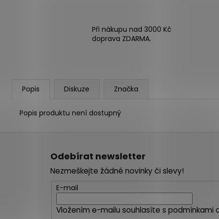
Při nákupu nad 3000 Kč
doprava ZDARMA.
Popis
Diskuze
Značka
Popis produktu není dostupný
Z
á
Odebírat newsletter
p
Nezmeškejte žádné novinky či slevy!
a
t
E-mail
í
Vložením e-mailu souhlasíte s
podmínkami o