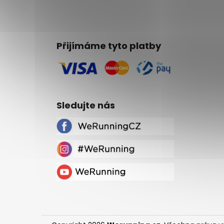
Přijímáme tyto platby
Sledujte nás