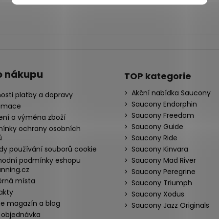
o nákupu
TOP kategorie
Akční nabídka Saucony
osti platby a dopravy
Saucony Endorphin
amace
Saucony Freedom
ení a výměna zboží
Saucony Guide
ínky ochrany osobních
ů
Saucony Ride
dy používání souborů cookie
Saucony Kinvara
odní podmínky eshopu
Saucony Mad River
nning.cz
Saucony Peregrine
rná místa
Saucony Triumph
akty
Saucony Xodus
ne magazín a blog
Saucony Jazz Originals
 objednávka