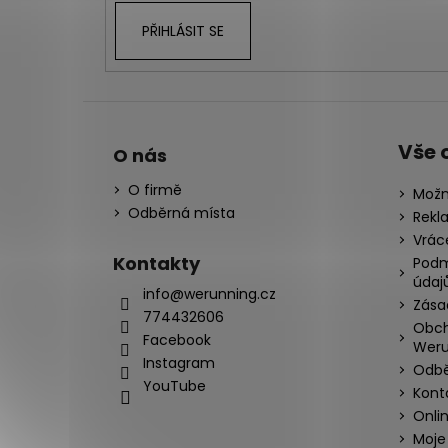
PŘIHLÁSIT SE
Vše 
O nás
O firmě
Možn
Odběrná místa
Rekl
Vrác
Kontakty
Podm
údaj
info@werunning.cz
Zása
774432606
Obch
Facebook
Weru
Instagram
Odbě
YouTube
Kont
Onli
Moje