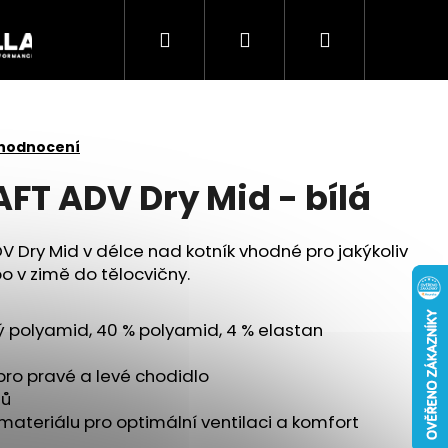
Hledat
Přihlášení
Nákupní
Akce
košík
 hodnocení
FT ADV Dry Mid - bílá
 Dry Mid v délce nad kotník vhodné pro jakýkoliv
o v zimě do tělocvičny.
ý polyamid, 40 % polyamid, 4 % elastan
ro pravé a levé chodidlo
Následující
tů
 materiálu pro optimální ventilaci a komfort