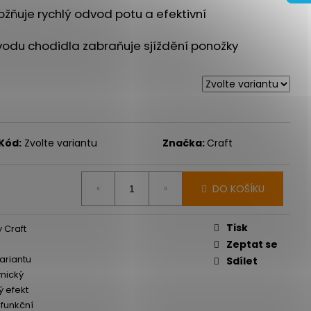
URANCE 3 - BÍLÁ
žňuje rychlý odvod potu a efektivní
vodu chodidla zabraňuje sjíždění ponožky
Kód:
Zvolte variantu
Značka:
Craft
DO KOŠÍKU
Tisk
 Craft
Zeptat se
variantu
Sdílet
mický
ý efekt
funkční