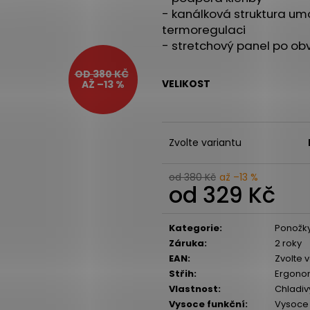
PILLAR PERFORMANCE TRIPLE
BOTY CRAFT END
- kanálková struktura umo
MAGNESIUM - LESNÍ PLODY, 200G
3 990 Kč
termoregulaci
1 090 Kč
- stretchový panel po ob
OD 380 KČ
VELIKOST
AŽ –13 %
Zvolte variantu
od 380 Kč
až –13 %
od
329 Kč
Měrná
cena:
Kategorie
:
Ponožky
Záruka
:
2 roky
EAN
:
Zvolte 
Střih
:
Ergono
Vlastnost
:
Chladiv
Vysoce funkční
:
Vysoce 