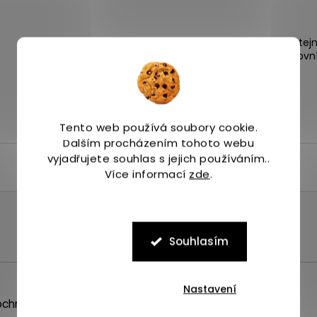
Expedice zboží stej
4 odběrná místa po Praze.
následující pracovn
Tento web používá soubory cookie.
Dalším procházením tohoto webu
vyjadřujete souhlas s jejich používáním..
Více informací
zde
.
Souhlasím
Nastavení
chrany osobních údajů