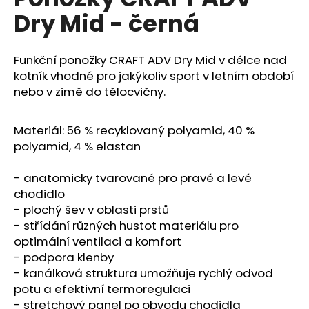
je
a
Dry Mid - černá
0,0
z
j
5
í
hvězdiček.
Funkční ponožky CRAFT ADV Dry Mid v délce nad
t
kotník vhodné pro jakýkoliv sport v letním období
?
nebo v zimě do tělocvičny.
Materiál: 56 % recyklovaný polyamid, 40 %
polyamid, 4 % elastan
HLEDAT
- anatomicky tvarované pro pravé a levé
chodidlo
- plochý šev v oblasti prstů
D
- střídání různých hustot materiálu pro
o
optimální ventilaci a komfort
p
- podpora klenby
o
- kanálková struktura umožňuje rychlý odvod
r
potu a efektivní termoregulaci
u
- stretchový panel po obvodu chodidla