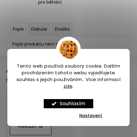
pro běhání.
Popis
Diskuze
Značka
Popis produktu není dostupný
Z
á
Tento web používá soubory cookie. Dalším
Odebírat newsletter
procházením tohoto webu vyjadřujete
p
souhlas s jejich používáním.. Více informací
Nezmeškejte žádné novinky či slevy!
a
zde
.
t
E-mail
í
Souhlasím
Vložením e-mailu souhlasíte s
podmínkami
ochrany osobních údajů
Nastavení
PŘIHLÁSIT SE