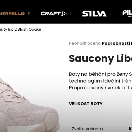
erty Iso 2 Blush Quake
Co potřebujete najít?
Průměrné
Neohodnoceno
Podrobnosti
hodnocení
Saucony Lib
produktu
HLEDAT
je
0,0
z
Boty na běhání
pro ženy S
5
Doporučujeme
technologiím ideální tré
hvězdiček.
Propracovaný svršek a tlu
VELIKOST BOTY
Zvolte variantu
K