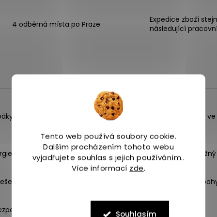
Expedice zboží stej
4 odběrná místa po Praze.
následující pracovn
osobáky. V této lehké a pružné obuvi s mírnou podporou stability, 
Tento web používá soubory cookie.
Dalším procházením tohoto webu
ie. Pohodlně rozptyluje náraz při dopadu a postará se o pružný
vyjadřujete souhlas s jejich používáním..
Více informací
zde
.
ešev z krystalické gumy TRI-FLEX jemně vyvažují nadměrný pohyb 
ezpečně sedne.
Souhlasím