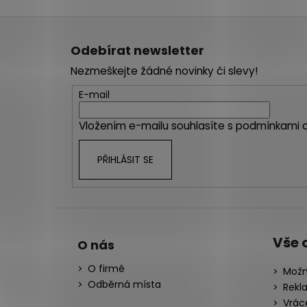
Z
á
Odebírat newsletter
p
Nezmeškejte žádné novinky či slevy!
a
t
E-mail
í
Vložením e-mailu souhlasíte s
podmínkami o
PŘIHLÁSIT SE
Vše 
O nás
O firmě
Možn
Odběrná místa
Rekl
Vrác