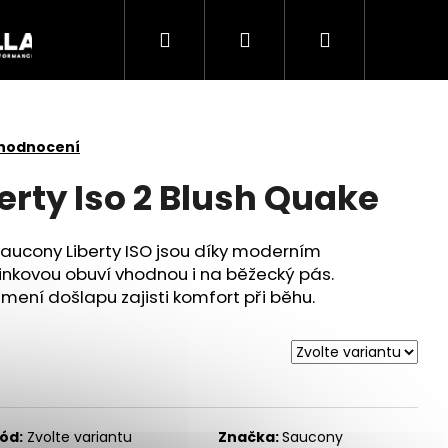
Hledat
Přihlášení
Nákupní
Akce
košík
 hodnocení
erty Iso 2 Blush Quake
aucony Liberty ISO jsou díky moderním
ninkovou obuví vhodnou i na běžecký pás.
mení došlapu zajisti komfort při běhu.
Následující
ód:
Zvolte variantu
Značka:
Saucony