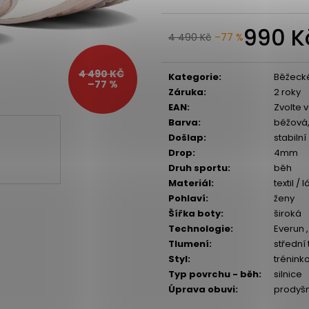
BOTY CRAFT CTM ULTRA TRAIL - ŠEDÁ
SAUCONY XODUS
1 599 Kč
2 999 Kč
990 K
Původně:
1 990 Kč
Původně:
4 299
4 490 Kč
–77 %
4 490 KČ
Kategorie
:
Běžeck
–77 %
Záruka
:
2 roky
EAN
:
Zvolte 
Barva
:
béžová,
Došlap
:
stabilní
Drop
:
4mm
Druh sportu
:
běh
Materiál
:
textil / 
Pohlaví
:
ženy
Šířka boty
:
široká
Technologie
:
Everun , 
Tlumení
:
střední
Styl
:
trénink
Typ povrchu - běh
:
silnice
Úprava obuvi
:
prodyš