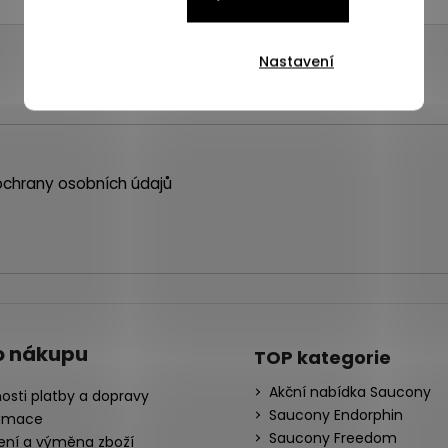
Nastavení
chrany osobních údajů
o nákupu
TOP kategorie
Akční nabídka Saucony
osti platby a dopravy
Saucony Endorphin
amace
Saucony Freedom
ení a výměna zboží