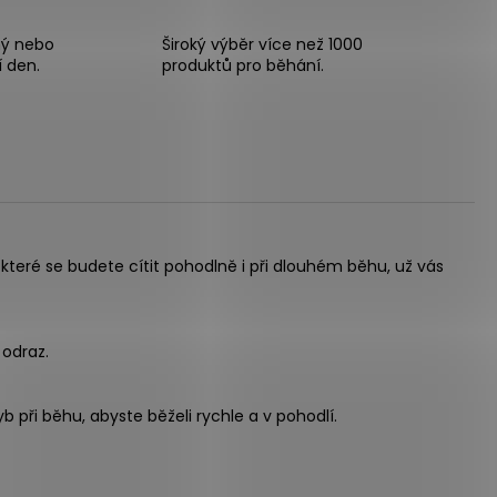
ný nebo
Široký výběr více než 1000
í den.
produktů pro běhání.
ve které se budete cítit pohodlně i při dlouhém běhu, už vás
 odraz.
při běhu, abyste běželi rychle a v pohodlí.