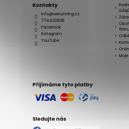
Kontakty
Podm
údaj
info@werunning.cz
Zása
774432606
Obch
Facebook
Weru
Instagram
Odbě
YouTube
Kont
Onli
Moje
Přijímáme tyto platby
Sledujte nás