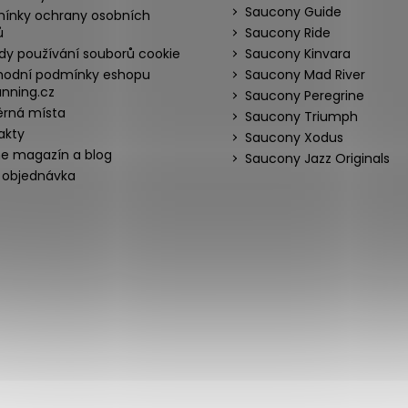
Saucony Guide
ínky ochrany osobních
ů
Saucony Ride
dy používání souborů cookie
Saucony Kinvara
odní podmínky eshopu
Saucony Mad River
nning.cz
Saucony Peregrine
rná místa
Saucony Triumph
akty
Saucony Xodus
ne magazín a blog
Saucony Jazz Originals
 objednávka