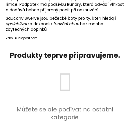
č
límce. Podpatek má podšívku Rundry, která odvádí vlhkost
u
a dodává hebce příjemný pocit při nazouvání.
j
Saucony Swerve jsou běžecké boty pro ty, kteří hledají
e
spolehlivou
a dokonale
funkční obuv
bez mnoha
m
zbytečných doplňků.
e
Zdroj: runrepeat.com
BOTY
Produkty teprve připravujeme.
CRAFT
NORDLITE
SPEED
2
-
ČERNÁ
5
490
Kč
Můžete se ale podívat na ostatní
kategorie.