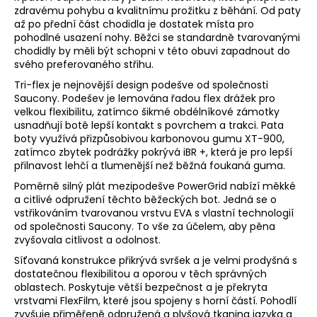
zdravému pohybu a kvalitnímu prožitku z běhání. Od paty
a
až po přední část chodidla je dostatek místa pro
j
pohodlné usazení nohy. Běžci se standardně tvarovanými
í
chodidly by měli být schopni v této obuvi zapadnout do
svého preferovaného střihu.
t
Tri-flex je nejnovější design podešve od společnosti
?
Saucony. Podešev je lemována řadou flex drážek pro
velkou flexibilitu, zatímco šikmé obdélníkové zámotky
usnadňují botě lepší kontakt s povrchem a trakci. Pata
boty využívá přizpůsobivou karbonovou gumu XT-900,
zatímco zbytek podrážky pokrývá iBR +, která je pro lepší
HLEDAT
přilnavost lehčí a tlumenější než běžná foukaná guma.
Poměrně silný plát mezipodešve PowerGrid nabízí měkké
a citlivé odpružení těchto běžeckých bot. Jedná se o
vstřikováním tvarovanou vrstvu EVA s vlastní technologií
D
od společnosti Saucony. To vše za účelem, aby pěna
o
zvyšovala citlivost a odolnost.
p
Síťovaná konstrukce přikrývá svršek a je velmi prodyšná s
o
dostatečnou flexibilitou a oporou v těch správných
r
oblastech. Poskytuje větší bezpečnost a je překryta
vrstvami FlexFilm, které jsou spojeny s horní částí. Pohodlí
u
zvyšuje přiměřeně odpružená a plyšová tkanina jazyka a