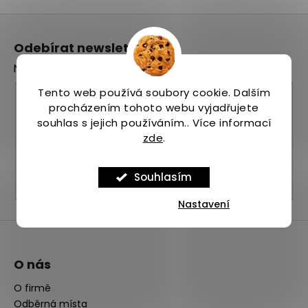
Z
á
Odebírat newsletter
p
Nezmeškejte žádné novinky či slevy!
a
t
Tento web používá soubory cookie. Dalším
E-mail
procházením tohoto webu vyjadřujete
í
souhlas s jejich používáním.. Více informací
Vložením e-mailu souhlasíte s
podmínkami
zde
.
ochrany osobních údajů
PŘIHLÁSIT SE
Souhlasím
Nastavení
O nás
O firmě
Odběrná místa