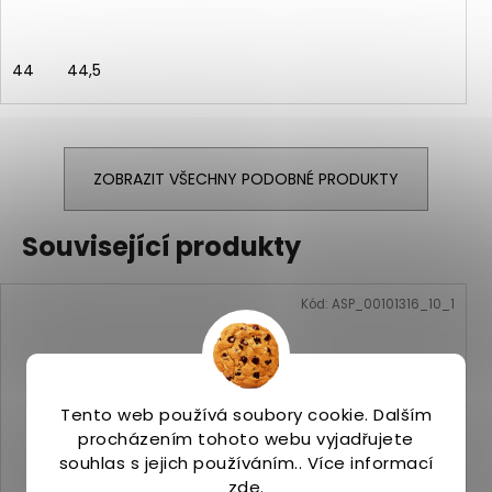
44
44,5
ZOBRAZIT VŠECHNY PODOBNÉ PRODUKTY
Související produkty
Kód:
ASP_00101316_10_1
Tento web používá soubory cookie. Dalším
procházením tohoto webu vyjadřujete
souhlas s jejich používáním.. Více informací
zde
.