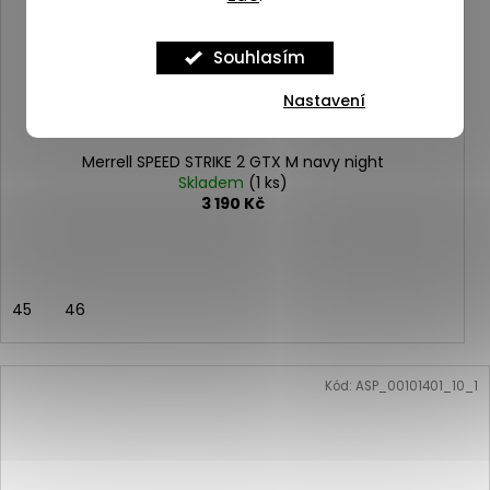
Souhlasím
Nastavení
Merrell SPEED STRIKE 2 GTX M navy night
Skladem
(1 ks)
3 190 Kč
45
46
Kód:
ASP_00101401_10_1