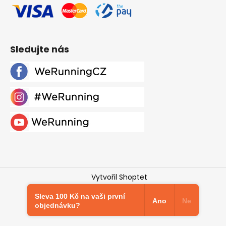
Sledujte nás
Vytvořil Shoptet
Copyright 2026
Werunning.cz
. Všechna práva
Sleva 100 Kč na vaši první
vyhrazena.
Upravit nastavení cookies
Ano
Ne
objednávku?