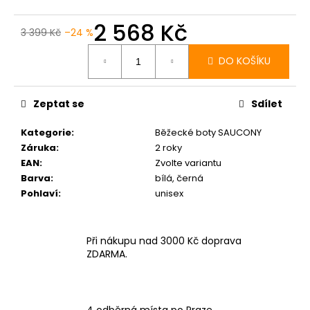
č
u
2 568 Kč
j
3 399 Kč
–24 %
Měrná
e
cena:
m
DO KOŠÍKU
e
Zeptat se
Sdílet
SAUCONY
ENDORPHIN
Kategorie
:
Běžecké boty SAUCONY
PRO
Záruka
:
2 roky
4
EAN
:
Zvolte variantu
WHITE/MUTANT
Barva
:
bílá, černá
4
Pohlaví
:
unisex
190
Kč
Původně:
5
Při nákupu nad 3000 Kč doprava
979
ZDARMA.
Kč
4 odběrná místa po Praze.