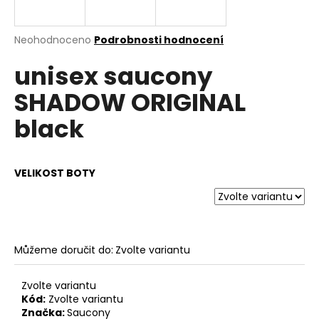
a
j
Průměrné
Neohodnoceno
Podrobnosti hodnocení
í
hodnocení
unisex saucony
produktu
t
je
?
SHADOW ORIGINAL
0,0
z
black
5
hvězdiček.
HLEDAT
VELIKOST BOTY
D
o
Můžeme doručit do:
Zvolte variantu
p
o
Zvolte variantu
r
Kód:
Zvolte variantu
u
Značka:
Saucony