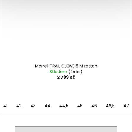
Merrell TRAIL GLOVE 8 M rattan
Skladem
(>5 ks)
2 799 Kč
41
42
43
44
44,5
45
46
46,5
47