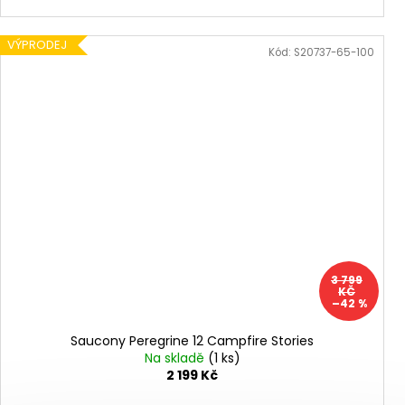
VÝPRODEJ
Kód:
S20737-65-100
3 799
KČ
–42 %
Saucony Peregrine 12 Campfire Stories
Na skladě
(1 ks)
2 199 Kč