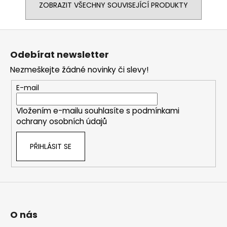
ZOBRAZIT VŠECHNY SOUVISEJÍCÍ PRODUKTY
Z
á
Odebírat newsletter
p
Nezmeškejte žádné novinky či slevy!
a
t
E-mail
í
Vložením e-mailu souhlasíte s
podmínkami
ochrany osobních údajů
PŘIHLÁSIT SE
O nás