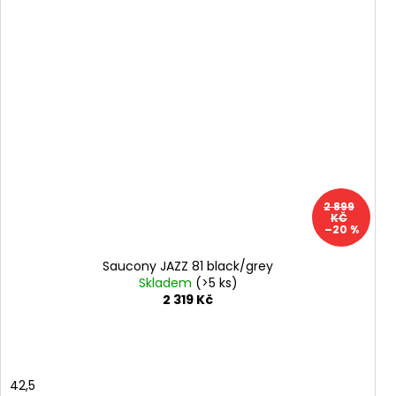
2 899
KČ
–20 %
Saucony JAZZ 81 black/grey
Skladem
(>5 ks)
2 319 Kč
42,5