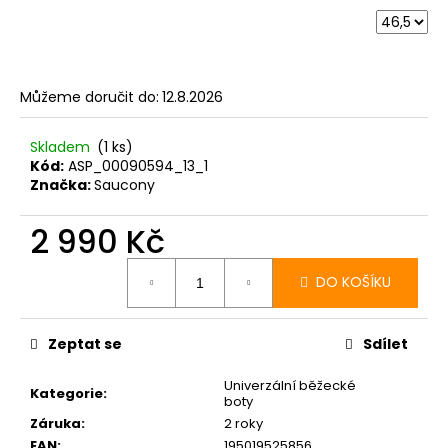
č
u
j
e
m
Můžeme doručit do:
12.8.2026
e
Skladem
(1 ks)
Kód:
ASP_00090594_13_1
BOTY
Značka:
Saucony
CRAFT
XPLOR
PRO
2 990 Kč
MATRYX
Měrná
-
cena:
ŠEDÁ
DO KOŠÍKU
4
399
Kč
Zeptat se
Sdílet
Univerzální běžecké
Kategorie
:
boty
Záruka
:
2 roky
EAN
:
195019525856