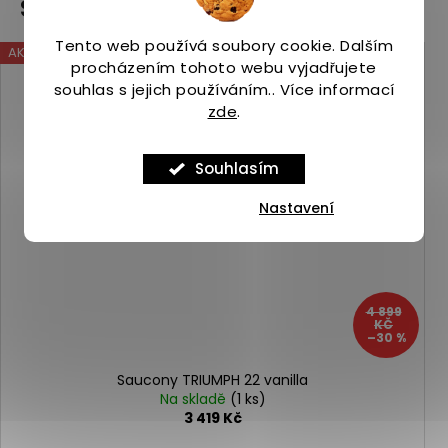
Související produkty
Tento web používá soubory cookie. Dalším
AKCE
Kód:
ASP_00097378_4_1
procházením tohoto webu vyjadřujete
souhlas s jejich používáním.. Více informací
zde
.
Souhlasím
Nastavení
4 899
KČ
–30 %
Saucony TRIUMPH 22 vanilla
Na skladě
(1 ks)
3 419 Kč