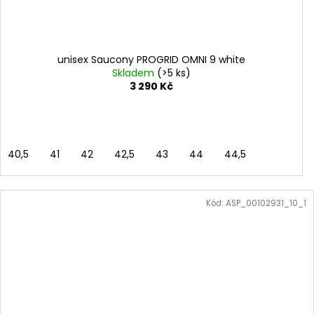
unisex Saucony PROGRID OMNI 9 white
Skladem
(>5 ks)
3 290 Kč
40,5
41
42
42,5
43
44
44,5
Kód:
ASP_00102931_10_1