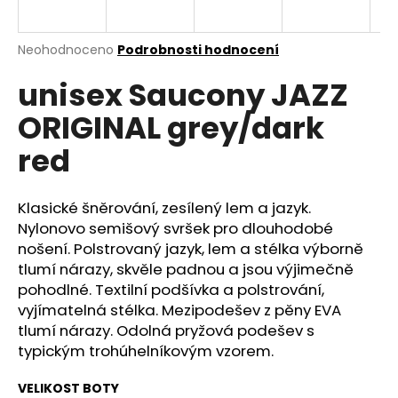
a
j
Průměrné
Neohodnoceno
Podrobnosti hodnocení
í
hodnocení
unisex Saucony JAZZ
produktu
t
je
?
ORIGINAL grey/dark
0,0
z
red
5
hvězdiček.
Klasické šněrování, zesílený lem a jazyk.
HLEDAT
Nylonovo semišový svršek pro dlouhodobé
nošení. Polstrovaný jazyk, lem a stélka výborně
tlumí nárazy, skvěle padnou a jsou výjimečně
D
pohodlné. Textilní podšívka a polstrování,
o
vyjímatelná stélka. Mezipodešev z pěny EVA
p
tlumí nárazy. Odolná pryžová podešev s
o
typickým trohúhelníkovým vzorem.
r
u
VELIKOST BOTY