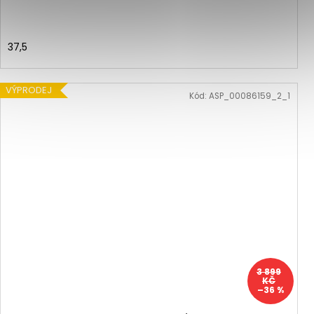
37,5
VÝPRODEJ
Kód:
ASP_00086159_2_1
3 899
KČ
–36 %