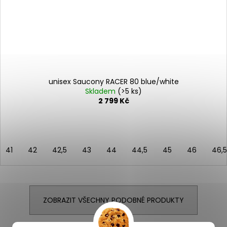
unisex Saucony RACER 80 blue/white
Skladem
(>5 ks)
2 799 Kč
41
42
42,5
43
44
44,5
45
46
46,5
ZOBRAZIT VŠECHNY PODOBNÉ PRODUKTY