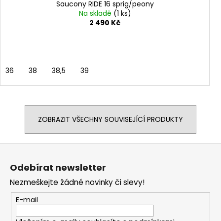
Saucony RIDE 16 sprig/peony
Na skladě
(1 ks)
2 490 Kč
36
38
38,5
39
ZOBRAZIT VŠECHNY SOUVISEJÍCÍ PRODUKTY
Z
á
Odebírat newsletter
p
Nezmeškejte žádné novinky či slevy!
a
t
E-mail
í