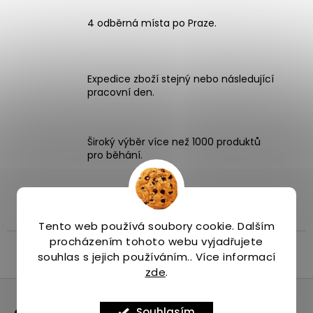
4 odběrná místa po Praze.
Expedice zboží stejný nebo následující
pracovní den.
Široký výběr více než 1000 produktů
pro běhání.
Popis
Diskuze
Značka
Tento web používá soubory cookie. Dalším
procházením tohoto webu vyjadřujete
Popis produktu není dostupný
souhlas s jejich používáním.. Více informací
zde
.
Z
á
Odebírat newsletter
Souhlasím