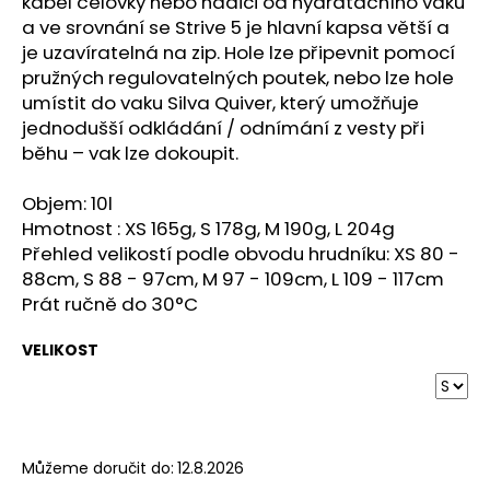
č
kabel čelovky nebo hadici od hydratačního vaku
u
a ve srovnání se Strive 5 je hlavní kapsa větší a
j
je uzavíratelná na zip. Hole lze připevnit pomocí
e
pružných regulovatelných poutek, nebo lze hole
m
umístit do vaku Silva Quiver, který umožňuje
e
jednodušší odkládání / odnímání z vesty při
běhu – vak lze dokoupit.
TRIKO
Objem: 10l
CRAFT
ACTIVE
Hmotnost : XS 165g, S 178g, M 190g, L 204g
EXTREME
Přehled velikostí podle obvodu hrudníku: XS 80 -
X
88cm, S 88 - 97cm, M 97 - 109cm, L 109 - 117cm
S
-
Prát ručně do 30°C
BÍLÁ
1
VELIKOST
192
Kč
Můžeme doručit do:
12.8.2026