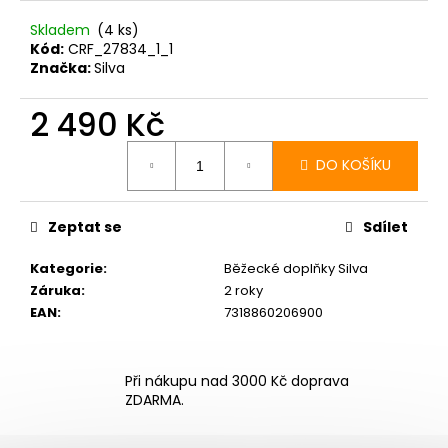
Skladem
(4 ks)
Kód:
CRF_27834_1_1
Značka:
Silva
2 490 Kč
Měrná
cena:
DO KOŠÍKU
Zeptat se
Sdílet
Kategorie
:
Běžecké doplňky Silva
Záruka
:
2 roky
EAN
:
7318860206900
Při nákupu nad 3000 Kč doprava
ZDARMA.