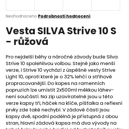
a
j
Průměrné
Neohodnoceno
Podrobnosti hodnocení
í
hodnocení
Vesta SILVA Strive 10 S
produktu
t
je
?
- růžová
0,0
z
5
hvězdiček.
Pro nejdelší běhy a náročné závody bude Silva
Strive 10 spolehlivou volbou. Stejně jako menší
HLEDAT
verze, i Strive 10 vychází z úspěšné vesty Strive
Light 10, oproti které je o 32% lehčí a střihově
propracovanější. Do kapes na ramenních
popruzích lze umístit 2x500ml měkkou láhev-
D
není součástí. Na zip uzavíratelné jsou u této
o
verze kapsy tři, háček na klíče, píšťalka a reflexní
p
prvky zde také nechybí. V zádové části jsou
o
kapsy dvě, spodní podélná je přístupná z obou
r
stran, hlavní zádová kapsa má dva vývody na
u