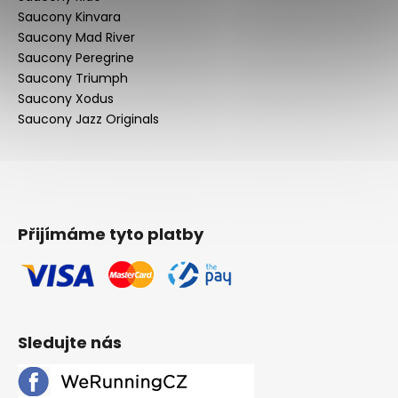
Saucony Kinvara
Saucony Mad River
Saucony Peregrine
Saucony Triumph
Saucony Xodus
Saucony Jazz Originals
Přijímáme tyto platby
Sledujte nás