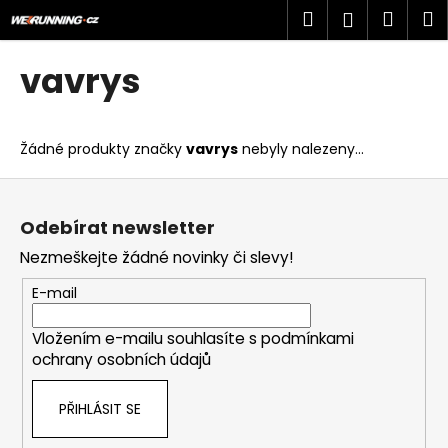
K
Přejít
Hledat
Náku
M
Přihlášen
na
o
obsah
Zpět
Zpět
košík
š
vavrys
í
C
k
o
Žádné produkty značky
vavrys
nebyly nalezeny...
p
o
Z
t
á
Odebírat newsletter
ř
p
Nezmeškejte žádné novinky či slevy!
e
a
b
t
E-mail
u
í
j
Vložením e-mailu souhlasíte s
podmínkami
ochrany osobních údajů
e
t
PŘIHLÁSIT SE
e
n