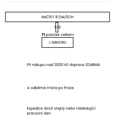
NAČÍST 8 DALŠÍCH
S
1
9
t
O
r
71
položek celkem
v
á
NAHORU
l
n
k
á
o
d
v
a
á
Při nákupu nad 3000 Kč doprava ZDARMA.
c
n
í
í
p
r
v
4 odběrná místa po Praze.
k
y
v
Expedice zboží stejný nebo následující
ý
pracovní den.