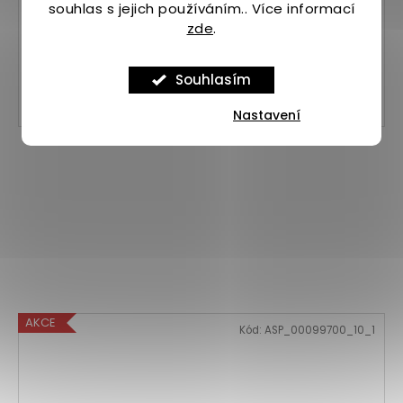
souhlas s jejich používáním.. Více informací
3 999 Kč
zde
.
Souhlasím
38
42
Nastavení
AKCE
Kód:
ASP_00099700_10_1