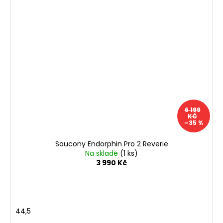
6 199
KČ
–35 %
Saucony Endorphin Pro 2 Reverie
Na skladě
(1 ks)
3 990 Kč
44,5