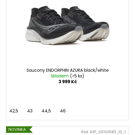
Saucony ENDORPHIN AZURA black/white
Skladem
(>5 ks)
3 999 Kč
42,5
43
44,5
46
NOVINKA
Kód:
ASP_00103583_10_1