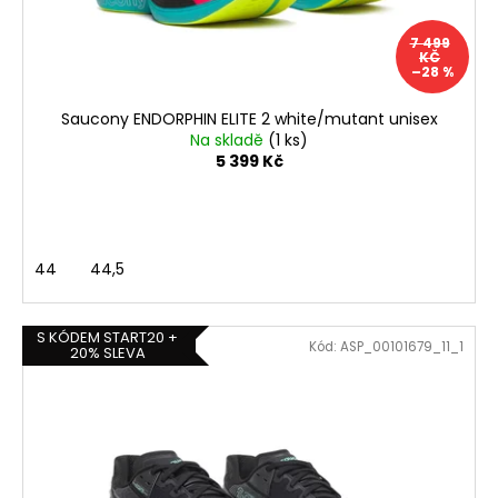
d
u
7 499
k
KČ
–28 %
t
ů
Saucony ENDORPHIN ELITE 2 white/mutant unisex
Na skladě
(1 ks)
5 399 Kč
44
44,5
S KÓDEM START20 +
Kód:
ASP_00101679_11_1
20% SLEVA