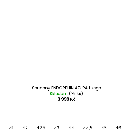
Saucony ENDORPHIN AZURA fuego
Skladem
(>5 ks)
3 999 Kč
41
42
42,5
43
44
44,5
45
46
4