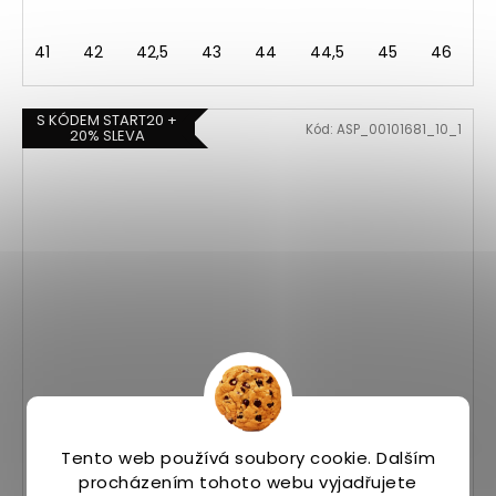
41
42
42,5
43
44
44,5
45
46
4
S KÓDEM START20 +
Kód:
ASP_00101681_10_1
20% SLEVA
Tento web používá soubory cookie. Dalším
Saucony ENDORPHIN AZURA white/splash
procházením tohoto webu vyjadřujete
Skladem
(5 ks)