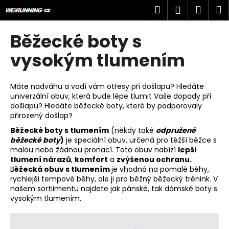
K
Přejít
Hledat
Náku
M
Přihlášen
na
o
obsah
Zpět
Zpět
košík
š
Běžecké boty s
í
C
vysokým tlumením
k
o
p
Máte nadváhu a vadí vám otřesy při došlapu? Hledáte
o
univerzální obuv, která bude lépe tlumit Vaše dopady při
došlapu? Hledáte běžecké boty, které by podporovaly
t
přirozený došlap?
ř
Běžecké boty s tlumením
(někdy také
odpružené
e
běžecké boty
)
je speciální obuv, určená pro těžší běžce s
b
malou nebo žádnou pronací. Tato obuv nabízí
lepší
u
tlumení nárazů
,
komfort
a
zvýšenou ochranu.
B
ěžecká obuv s tlumením
je vhodná na pomalé běhy,
j
rychlejší tempové běhy, ale ji pro běžný běžecký trénink. V
e
našem sortiimentu najdete jak
pánské
, tak
dámské boty s
vysokým tlumením
.
t
e
n