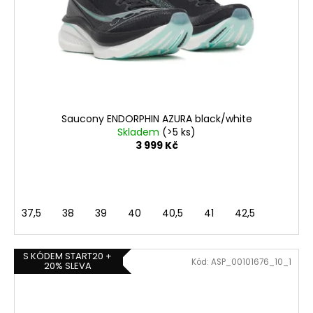
Saucony ENDORPHIN AZURA black/white
Skladem
(>5 ks)
3 999 Kč
37,5
38
39
40
40,5
41
42,5
S KÓDEM START20 +
Kód:
ASP_00101676_10_1
20% SLEVA