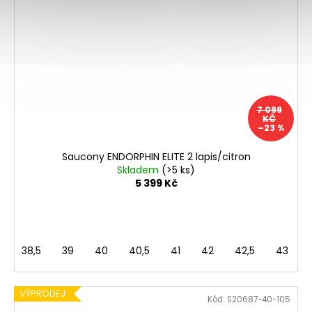
7 099
KČ
–23 %
Saucony ENDORPHIN ELITE 2 lapis/citron
Skladem
(>5 ks)
5 399 Kč
38,5
39
40
40,5
41
42
42,5
43
VÝPRODEJ
Kód:
S20687-40-105