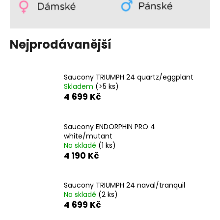
a
j
í
Nejprodávanější
t
?
Saucony TRIUMPH 24 quartz/eggplant
Skladem
(>5 ks)
4 699 Kč
HLEDAT
Saucony ENDORPHIN PRO 4
white/mutant
Na skladě
(1 ks)
4 190 Kč
D
o
p
Saucony TRIUMPH 24 naval/tranquil
o
Na skladě
(2 ks)
r
4 699 Kč
u