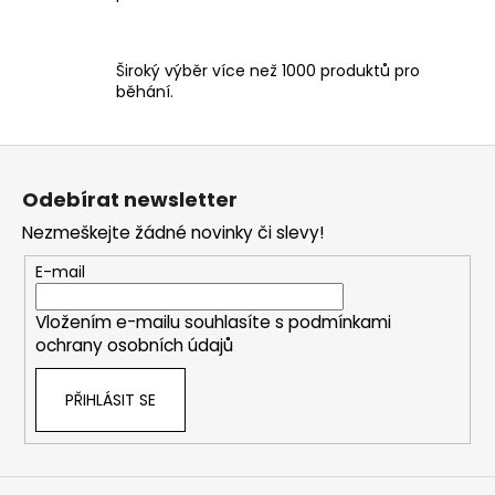
p
i
s
Široký výběr více než 1000 produktů pro
u
běhání.
Z
á
Odebírat newsletter
p
Nezmeškejte žádné novinky či slevy!
a
t
E-mail
í
Vložením e-mailu souhlasíte s
podmínkami
ochrany osobních údajů
PŘIHLÁSIT SE