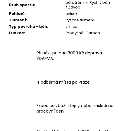
běh, trénink, Rychlý běh
Druh sportu
:
/ Závod
Pohlaví
:
unisex
Tlumení
:
vysoké tlumení
Typ povrchu - běh
:
silnice
Funkce
:
Prodyšné, Carbon
Při nákupu nad 3000 Kč doprava
ZDARMA.
4 odběrná místa po Praze.
Expedice zboží stejný nebo následující
pracovní den.