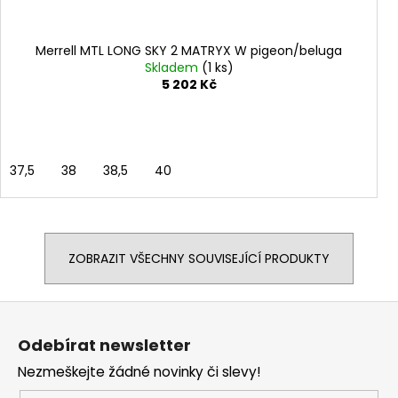
Merrell MTL LONG SKY 2 MATRYX W pigeon/beluga
Skladem
(1 ks)
5 202 Kč
37,5
38
38,5
40
ZOBRAZIT VŠECHNY SOUVISEJÍCÍ PRODUKTY
Z
á
Odebírat newsletter
p
Nezmeškejte žádné novinky či slevy!
a