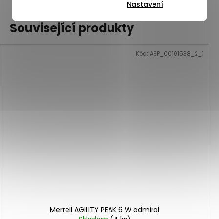
Nastavení
Související produkty
Kód:
ASP_00101538_2_1
Merrell AGILITY PEAK 6 W admiral