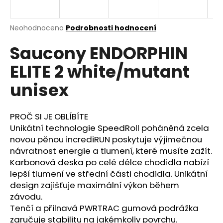
a
j
Průměrné
Neohodnoceno
Podrobnosti hodnocení
í
hodnocení
Saucony ENDORPHIN
produktu
t
je
?
ELITE 2 white/mutant
0,0
z
unisex
5
hvězdiček.
PROČ SI JE OBLÍBÍTE
HLEDAT
Unikátní technologie SpeedRoll poháněná zcela
novou pěnou incrediRUN poskytuje výjimečnou
návratnost energie a tlumení, které musíte zažít.
D
Karbonová deska po celé délce chodidla nabízí
o
lepší tlumení ve střední části chodidla. Unikátní
p
design zajišťuje maximální výkon během
o
závodu.
r
Tenčí a přilnavá PWRTRAC gumová podrážka
u
zaručuje stabilitu na jakémkoliv povrchu.