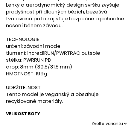
č
Lehký a aerodynamický design svršku zvyšuje
u
prodyšnost při dlouhých bězích, bezešvá
j
tvarovaná pata zajišťuje bezpečné a pohodlné
e
nošení během závodu.
m
e
TECHNOLOGIE
určení: závodní model
SAUCONY
tlumení: incrediRUN/PWRTRAC outsole
TRIUMPH
stélka: PWRRUN PB
24
drop: 8mm (39.5/31.5 mm)
QUARTZ/EGGPLANT
HMOTNOST: 199g
4
699
Kč
UDRŽITELNOST
Tento model je veganský a obsahuje
recyklované materiály.
VELIKOST BOTY