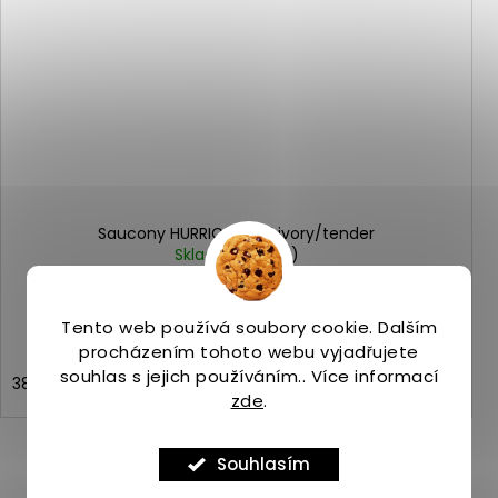
Saucony HURRICANE 25 ivory/tender
Skladem
(>5 ks)
4 499 Kč
Tento web používá soubory cookie. Dalším
procházením tohoto webu vyjadřujete
souhlas s jejich používáním.. Více informací
38
38,5
39
40
40,5
41
42
zde
.
Souhlasím
ZOBRAZIT VŠECHNY PODOBNÉ PRODUKTY