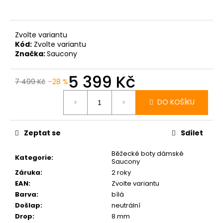
Zvolte variantu
Kód:
Zvolte variantu
Značka:
Saucony
5 399 Kč
7 499 Kč
–28 %
Měrná
cena:
DO KOŠÍKU
Zeptat se
Sdílet
Běžecké boty dámské
Kategorie
:
Saucony
Záruka
:
2 roky
EAN
:
Zvolte variantu
Barva
:
bílá
Došlap
:
neutrální
Drop
:
8 mm