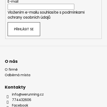
t
E-mail
í
Vložením e-mailu souhlasíte s
podmínkami
ochrany osobních údajů
PŘIHLÁSIT SE
O nás
O firmě
Odběrná místa
Kontakty
info@werunning.cz
774432606
Facebook