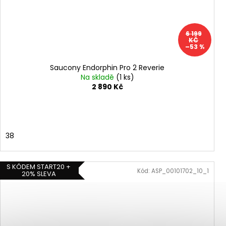
6 199
KČ
–53 %
Saucony Endorphin Pro 2 Reverie
Na skladě
(1 ks)
2 890 Kč
38
S KÓDEM START20 +
Kód:
ASP_00101702_10_1
20% SLEVA