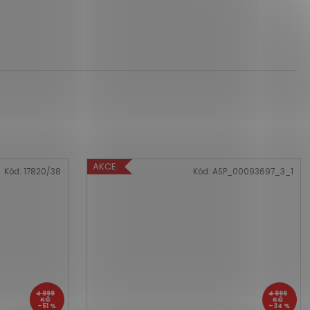
AKCE
Kód:
17820/38
Kód:
ASP_00093697_3_1
4 899
4 899
KČ
KČ
–51 %
–34 %