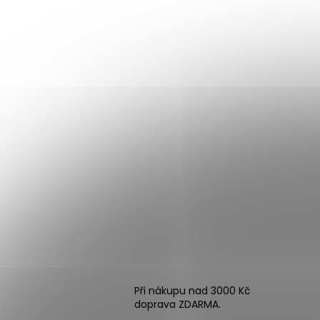
Při nákupu nad 3000 Kč
doprava ZDARMA.