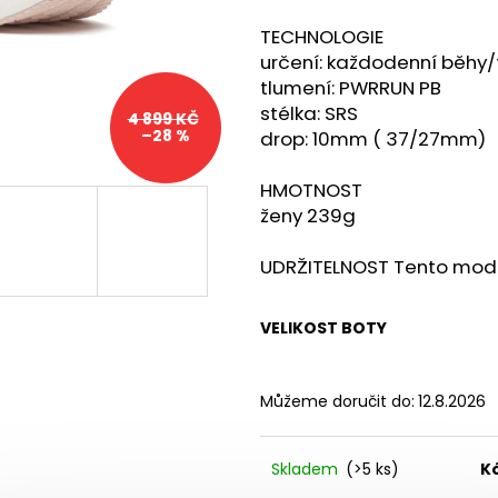
BOTY CRAFT CTM ULTRA TRAIL - ŠEDÁ
SAUCONY XODUS
1 599 Kč
2 999 Kč
TECHNOLOGIE
Původně:
1 990 Kč
Původně:
4 299
určení: každodenní běhy/
tlumení: PWRRUN PB
stélka: SRS
4 899 KČ
–28 %
drop: 10mm ( 37/27mm)
HMOTNOST
ženy 239g
UDRŽITELNOST Tento model
VELIKOST BOTY
Můžeme doručit do:
12.8.2026
Skladem
(>5 ks)
K