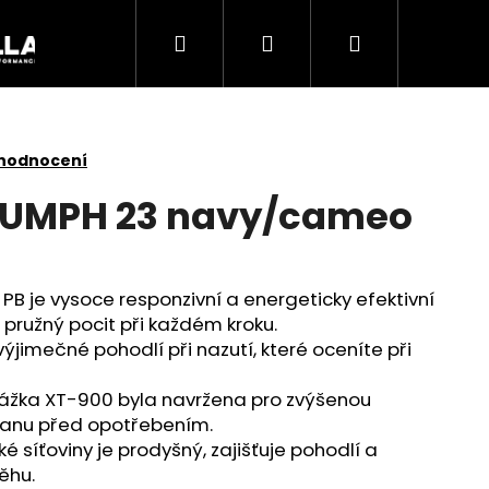
Hledat
Přihlášení
Nákupní
Akce
košík
 hodnocení
IUMPH 23 navy/cameo
PB je vysoce responzivní a energeticky efektivní
 pružný pocit při každém kroku.
výjimečné pohodlí při nazutí, které oceníte při
žka XT-900 byla navržena pro zvýšenou
chranu před opotřebením.
Následující
é síťoviny je prodyšný, zajišťuje pohodlí a
ěhu.