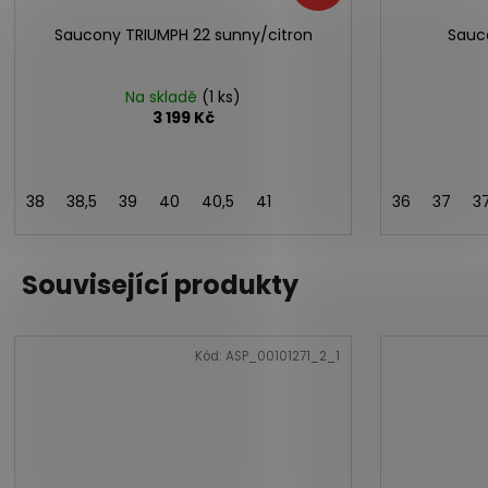
Saucony TRIUMPH 22 sunny/citron
Sauc
Na skladě
(1 ks)
3 199 Kč
38
38,5
39
40
40,5
41
36
37
3
Související produkty
Kód:
ASP_00101271_2_1