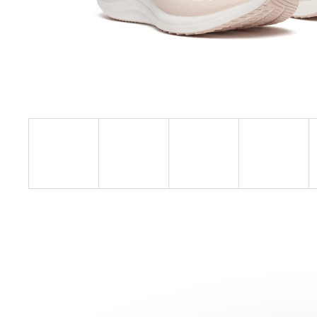
SAUCONY ENDORPHIN AZURA
VIZIRED/BLACK
3 999 Kč