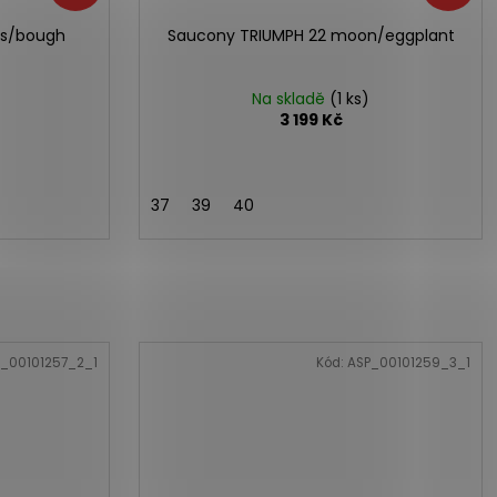
us/bough
Saucony TRIUMPH 22 moon/eggplant
Na skladě
(1 ks)
3 199 Kč
37
39
40
_00101257_2_1
Kód:
ASP_00101259_3_1