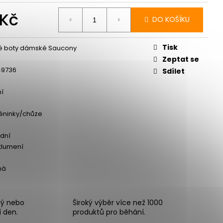
 Kč
DO KOŠÍKU
Měrná
cena:
Tisk
é boty dámské Saucony
Zeptat se
49736
Sdílet
ní
éninky/chůze
dní
tlumení
ná
ný nebo
Široký výběr více než 1000
í den.
produktů pro běhání.