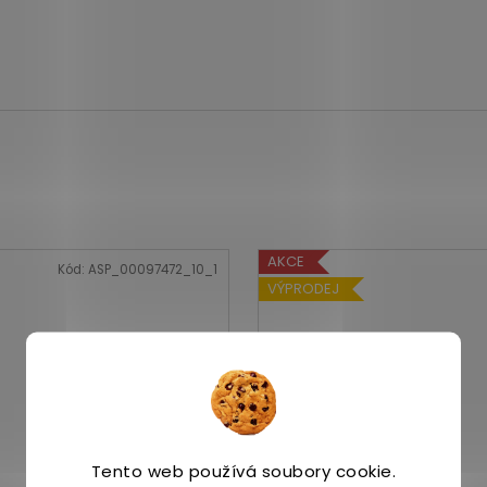
AKCE
Kód:
ASP_00097472_10_1
VÝPRODEJ
3 299
Tento web používá soubory cookie.
KČ
–27 %