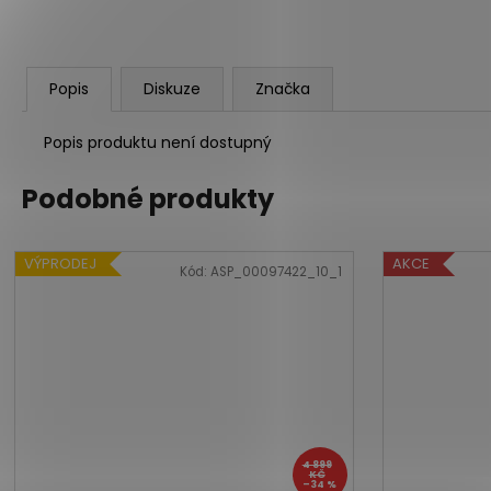
Popis
Diskuze
Značka
Popis produktu není dostupný
Podobné produkty
VÝPRODEJ
AKCE
Kód:
ASP_00097422_10_1
4 899
KČ
–34 %