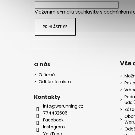
í
Vložením e-mailu souhlasíte s
podmínkami o
PŘIHLÁSIT SE
Vše 
O nás
O firmě
Možn
Odběrná místa
Rekl
Vrác
Kontakty
Podm
údaj
info@werunning.cz
Zása
774432606
Obch
Facebook
Weru
Instagram
Odbě
YouTube