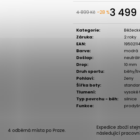
3 499
4 899 Kč
–28 %
Kategorie
:
Běžeck
Záruka
:
2 roky
EAN
:
1950211
Barva
:
modrá
Došlap
:
neutrál
Drop
:
10 mm
Druh sportu
:
běhy/tr
Pohlaví
:
ženy
Šířka boty
:
standar
Tlumení
:
vysoké 
Typ povrchu - běh
:
silnice
Funkce
:
prodyš
Expedice zboží stej
4 odběrná místa po Praze.
následující pracovn