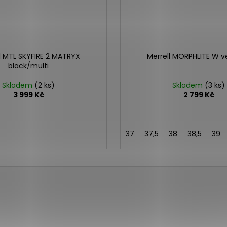
l MTL SKYFIRE 2 MATRYX
Merrell MORPHLITE W 
black/multi
Skladem
(2 ks)
Skladem
(3 ks)
3 999 Kč
2 799 Kč
37
37,5
38
38,5
39