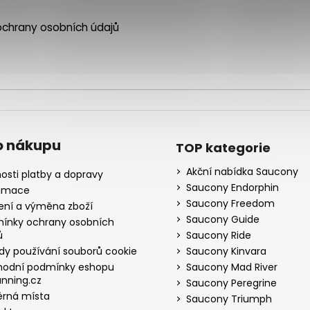
chrany osobních údajů
o nákupu
TOP kategorie
Akční nabídka Saucony
osti platby a dopravy
Saucony Endorphin
amace
Saucony Freedom
ení a výměna zboží
Saucony Guide
ínky ochrany osobních
ů
Saucony Ride
dy používání souborů cookie
Saucony Kinvara
odní podmínky eshopu
Saucony Mad River
nning.cz
Saucony Peregrine
rná místa
Saucony Triumph