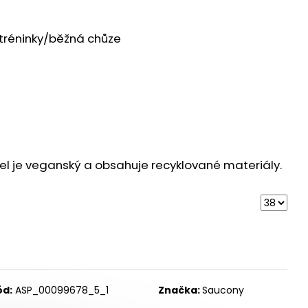
 ULTRA 3 BLACK/DUSK
 Kč
tréninky/běžná chůze
 je veganský a obsahuje recyklované materiály.
ód:
ASP_00099678_5_1
Značka:
Saucony