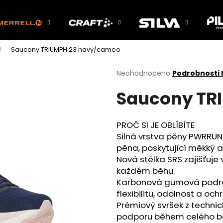
Saucony TRIUMPH 23 navy/cameo
Co potřebujete najít?
Průměrné
Neohodnoceno
Podrobnosti
hodnocení
Saucony TR
produktu
HLEDAT
je
0,0
z
PROČ SI JE OBLÍBÍTE
5
Doporučujeme
Silná vrstva pěny PWRRUN 
hvězdiček.
pěna, poskytující měkký a
Nová stélka SRS zajišťuje 
každém běhu.
Karbonová gumová podrá
flexibilitu, odolnost a o
Prémiový svršek z technick
podporu během celého b