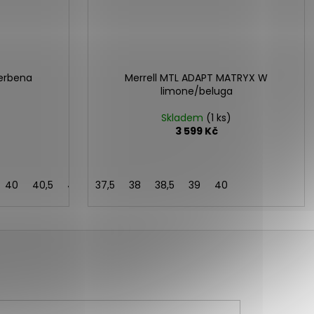
verbena
Merrell MTL ADAPT MATRYX W
limone/beluga
Skladem
(1 ks)
3 599 Kč
40
40,5
41
37,5
38
38,5
39
40