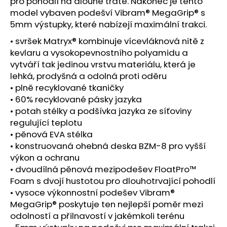
č
pro pohodlí na dlouhé tratě. Nakonec je tento
u
model vybaven podešví Vibram® MegaGrip® s
j
5mm výstupky, které nabízejí maximální trakci.
e
• svršek Matryx® kombinuje vícevláknová nitě z
m
kevlaru a vysokopevnostního polyamidu a
e
vytváří tak jedinou vrstvu materiálu, která je
lehká, prodyšná a odolná proti oděru
MERRELL
• plně recyklované tkaničky
AGILITY
• 60% recyklované pásky jazyka
PEAK
• potah stélky a podšívka jazyka ze síťoviny
5
GTX
regulující teplotu
BELUGA/TALUS
• pěnová EVA stélka
3
• konstruovaná ohebná deska BZM-8 pro vyšší
839
výkon a ochranu
Kč
• dvoudílná pěnová mezipodešev FloatPro™
Foam s dvojí hustotou pro dlouhotrvající pohodlí
• vysoce výkonnostní podešev Vibram®
MegaGrip® poskytuje ten nejlepší poměr mezi
odolností a přilnavostí v jakémkoli terénu