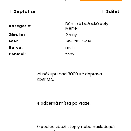
Zeptat se
Sdílet
Dámské bežecké boty
Kategorie
:
Merrell
Záruka
:
2 roky
EAN
:
195020375419
Barva
:
multi
Pohlaví
:
ženy
Při nákupu nad 3000 Kč doprava
ZDARMA.
4 odběrná místa po Praze.
Expedice zboží stejný nebo následující