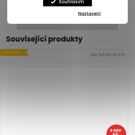
Souhlasím
Nastavení
ZOBRAZIT VŠECHNY PODOBNÉ PRODUKTY
Související produkty
VÝPRODEJ
Kód:
S10729-16-070
3 090
KČ