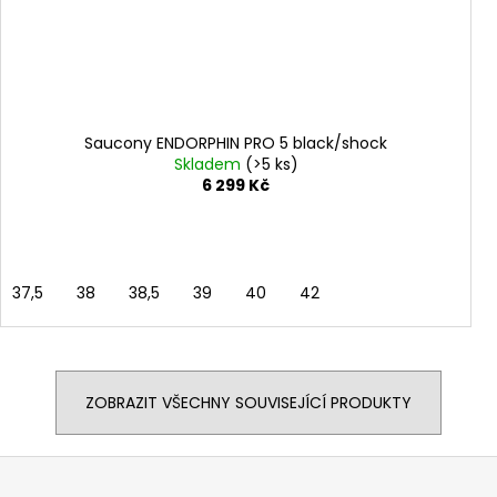
Saucony ENDORPHIN PRO 5 black/shock
Skladem
(>5 ks)
6 299 Kč
37,5
38
38,5
39
40
42
ZOBRAZIT VŠECHNY SOUVISEJÍCÍ PRODUKTY
Z