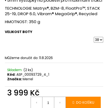
• 5mm výstupky na podešvi pro maximální trakci
TECHNOLOGIE: Matryx®, BZM-8, FloatPro™, STACK
25-19, DROP 6.0, Vibram® MegaGrip®, Recycled
HMOTNOST: 350 g
VELIKOST BOTY
Můžeme doručit do:
11.8.2026
Skladem
(2 ks)
Kód:
ASP_00093729_4_1
Značka:
Merrel
3 999 Kč
Měrná
cena:
DO KOŠÍKU