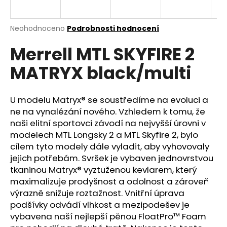
a
j
Průměrné
Neohodnoceno
Podrobnosti hodnocení
í
hodnocení
Merrell MTL SKYFIRE 2
produktu
t
je
?
MATRYX black/multi
0,0
z
5
hvězdiček.
U modelu Matryx® se soustředíme na evoluci a
ne na vynalézání nového. Vzhledem k tomu, že
HLEDAT
naši elitní sportovci závodí na nejvyšší úrovni v
modelech MTL Longsky 2 a MTL Skyfire 2, bylo
cílem tyto modely dále vyladit, aby vyhovovaly
jejich potřebám. Svršek je vybaven jednovrstvou
D
tkaninou Matryx® vyztuženou kevlarem, který
o
maximalizuje prodyšnost a odolnost a zároveň
p
výrazně snižuje roztažnost. Vnitřní úprava
o
podšívky odvádí vlhkost a mezipodešev je
r
vybavena naší nejlepší pěnou FloatPro™ Foam
u