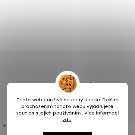
Merrell MORPHLITE cornflower/pear
Skladem
(>5 ks)
2 239 Kč
Tento web používá soubory cookie. Dalším
procházením tohoto webu vyjadřujete
souhlas s jejich používáním.. Více informací
zde
.
37,5
38
38,5