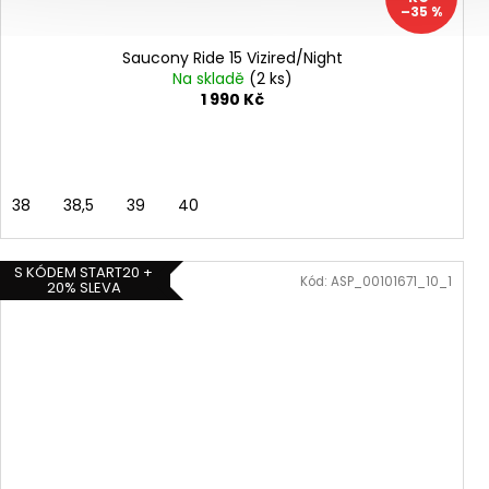
–35 %
Saucony Ride 15 Vizired/Night
Na skladě
(2 ks)
1 990 Kč
38
38,5
39
40
S KÓDEM START20 +
Kód:
ASP_00101671_10_1
20% SLEVA