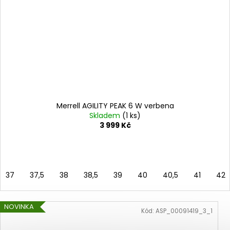
Merrell AGILITY PEAK 6 W verbena
Skladem
(1 ks)
3 999 Kč
37
37,5
38
38,5
39
40
40,5
41
42
NOVINKA
Kód:
ASP_00091419_3_1