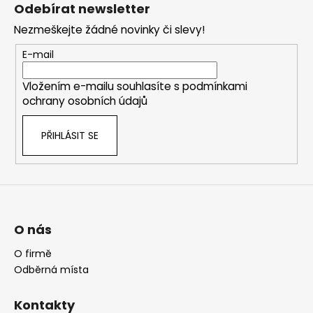
á
Odebírat newsletter
p
Nezmeškejte žádné novinky či slevy!
a
t
E-mail
í
Vložením e-mailu souhlasíte s
podmínkami
ochrany osobních údajů
PŘIHLÁSIT SE
O nás
O firmě
Odběrná místa
Kontakty