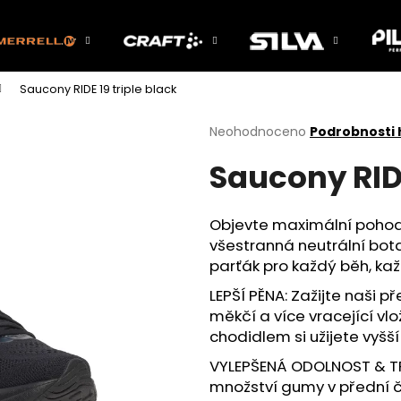
Saucony RIDE 19 triple black
Co potřebujete najít?
Průměrné
Neohodnoceno
Podrobnosti
hodnocení
Saucony RIDE
produktu
HLEDAT
je
0,0
z
Objevte maximální pohodl
5
Doporučujeme
všestranná neutrální bota j
hvězdiček.
parťák pro každý běh, ka
LEPŠÍ PĚNA: Zažijte naši 
měkčí a více vracející vl
chodidlem si užijete vyšš
VYLEPŠENÁ ODOLNOST & TRA
množství gumy v přední 