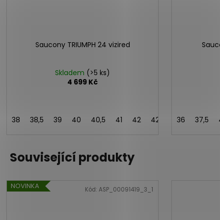
Saucony TRIUMPH 24 vizired
Sauc
Skladem
(>5 ks)
4 699 Kč
38
38,5
39
40
40,5
41
42
42,5
43
36
37,5
Související produkty
NOVINKA
Kód:
ASP_00091419_3_1