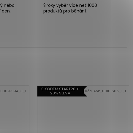
ný nebo
Široký výběr více než 1000
í den.
produktů pro běhání.
S KÓDEM START20 +
_00097394_3_1
Kód:
ASP_00101686_1_1
20% SLEVA