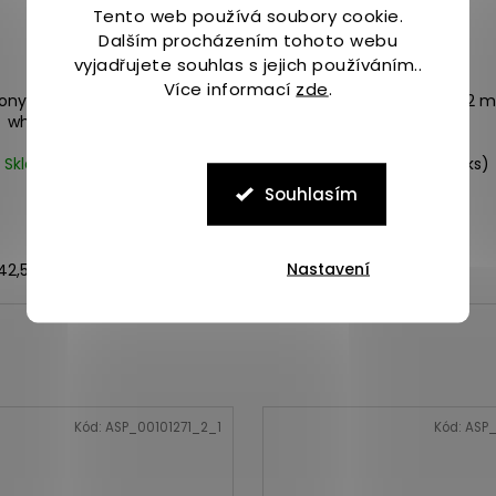
Tento web používá soubory cookie.
Dalším procházením tohoto webu
5 979
KČ
–29 %
vyjadřujete souhlas s jejich používáním..
Více informací
zde
.
ony ENDORPHIN PRO 4
Saucony TRIUMPH 22 
white/mutant
Skladem
(2 ks)
Skladem
(1 ks)
4 190 Kč
3 419 Kč
Souhlasím
Nastavení
42,5
37
Kód:
ASP_00101271_2_1
Kód:
ASP_