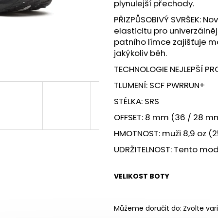
BOTY CRAFT CTM ULTRA TRAIL - ŠEDÁ
SAUCONY XODUS
plynulejší přechody.
1 599 Kč
2 999 Kč
PŘIZPŮSOBIVÝ SVRŠEK: Nov
Původně:
1 990 Kč
Původně:
4 299
elasticitu pro univerzálně
patního límce zajišťuje m
jakýkoliv běh.
TECHNOLOGIE NEJLEPŠÍ PR
TLUMENÍ: SCF PWRRUN+
STÉLKA: SRS
OFFSET: 8 mm (36 / 28 m
HMOTNOST: muži 8,9 oz (25
UDRŽITELNOST: Tento mode
VELIKOST BOTY
Můžeme doručit do:
Zvolte var