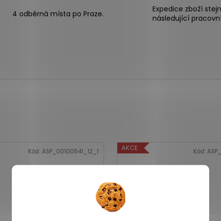
Expedice zboží stej
4 odběrná místa po Praze.
následující pracovn
AKCE
Kód:
ASP_00100541_12_1
Kód:
ASP