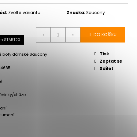
ód:
Zvolte variantu
Značka:
Saucony
DO KOŠÍKU
em START20
Tisk
é boty dámské Saucony
Zeptat se
14685
Sdílet
ní
éninky/chůze
dní
 tlumení