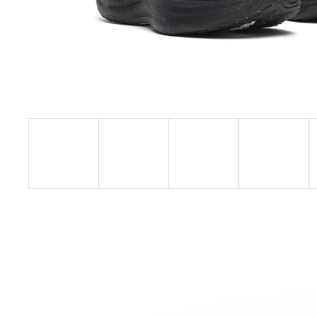
SAUCONY ENDORPHIN AZURA
VIZIRED/BLACK
3 999 Kč