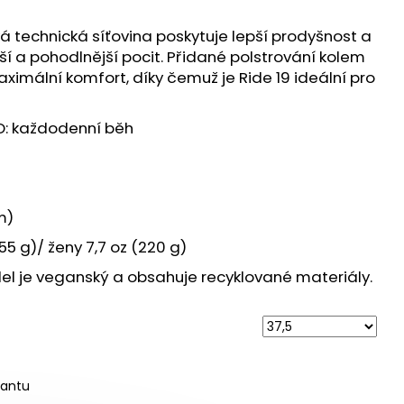
 ULTRA 3 BLACK/DUSK
á technická síťovina poskytuje lepší prodyšnost a
 Kč
jší a pohodlnější pocit. Přidané polstrování kolem
aximální komfort, díky čemuž je Ride 19 ideální pro
O: každodenní běh
m)
5 g)/ ženy 7,7 oz (220 g)
l je veganský a obsahuje recyklované materiály.
iantu