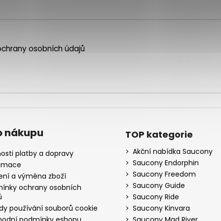
chrany osobních údajů
o nákupu
TOP kategorie
Akční nabídka Saucony
osti platby a dopravy
Saucony Endorphin
amace
Saucony Freedom
ení a výměna zboží
Saucony Guide
ínky ochrany osobních
ů
Saucony Ride
dy používání souborů cookie
Saucony Kinvara
odní podmínky eshopu
Saucony Mad River