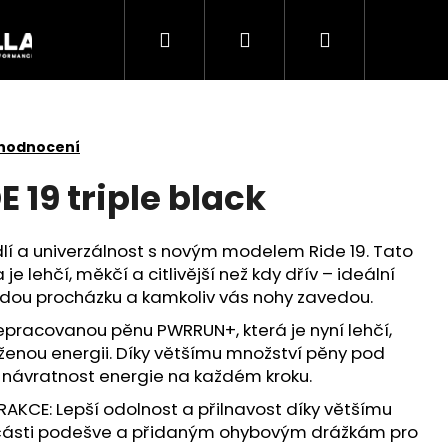
Hledat
Přihlášení
Nákupní
Akce
košík
 hodnocení
 19 triple black
í a univerzálnost s novým modelem Ride 19. Tato
e lehčí, měkčí a citlivější než kdy dřív – ideální
ždou procházku a kamkoliv vás nohy zavedou.
přepracovanou pěnu PWRRUN+, která je nyní lehčí,
oženou energii. Díky většímu množství pěny pod
í návratnost energie na každém kroku.
Následující
KCE: Lepší odolnost a přilnavost díky většímu
části podešve a přidaným ohybovým drážkám pro