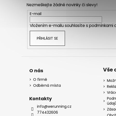
p
Nezmeškejte žádné novinky či slevy!
a
t
E-mail
í
Vložením e-mailu souhlasíte s
podmínkami o
PŘIHLÁSIT SE
Vše 
O nás
O firmě
Možn
Odběrná místa
Rekl
Vrác
Kontakty
Podm
údaj
info@werunning.cz
Zása
774432606
Obch