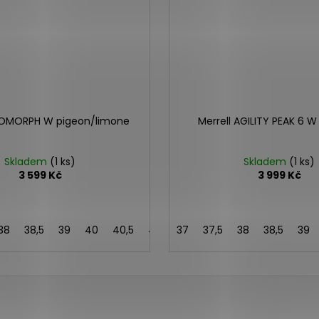
PROMORPH W pigeon/limone
Merrell AGILITY PEAK 6 
Skladem
(1 ks)
Skladem
(1 ks)
3 599 Kč
3 999 Kč
38
38,5
39
40
40,5
41
37
37,5
38
38,5
39