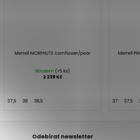
Merrell MORPHLITE cornflower/pear
Merrell 
Skladem
(>5 ks)
2 239 Kč
37,5
38
38,5
37
37,5
Z
á
Odebírat newsletter