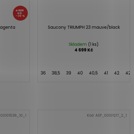
4 899
KČ
–30 %
magenta
Saucony TRIUMPH 23 mauve/black
Skladem
(1 ks)
4 699 Kč
36
38,5
39
40
40,5
41
42
42,
00101536_10_1
Kód:
ASP_00101217_2_1