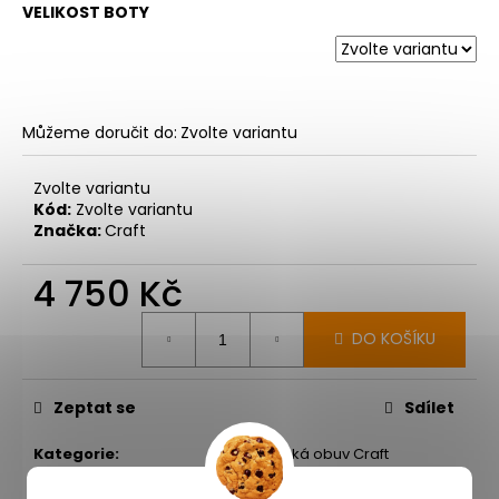
VELIKOST BOTY
Můžeme doručit do:
Zvolte variantu
Zvolte variantu
Kód:
Zvolte variantu
Značka:
Craft
4 750 Kč
Měrná
cena:
DO KOŠÍKU
Zeptat se
Sdílet
Kategorie
:
Dámská obuv Craft
Záruka
:
2 roky