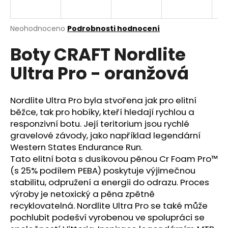
a
j
Průměrné
Neohodnoceno
Podrobnosti hodnocení
í
hodnocení
Boty CRAFT Nordlite
produktu
t
je
?
Ultra Pro - oranžová
0,0
z
5
hvězdiček.
Nordlite Ultra Pro byla stvořena jak pro elitní
běžce, tak pro hobíky, kteří hledají rychlou a
HLEDAT
responzivní botu. Její teritorium jsou rychlé
gravelové závody, jako například legendární
Western States Endurance Run.
Tato elitní bota s dusíkovou pěnou
Cr Foam Pro™
D
(s 25% podílem PEBA) poskytuje výjimečnou
o
stabilitu, odpružení a energii do odrazu. Proces
p
výroby je netoxický a pěna zpětně
o
recyklovatelná. Nordlite Ultra Pro se také může
r
pochlubit podešví vyrobenou ve spolupráci se
u