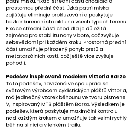
patní misku, fixaci střední části chodidla a
prostornou přední část. Úzká patní miska
zajišťuje eliminuje prokluzování a poskytuje
bezkonkurenční stabilitu na všech typech terénu.
Fixace střední části chodidla je důležitá
zejména pro stabilitu nohy v botě, což zvyšuje
sebevědomí při každém kroku. Prostorná přední
část umožňuje přirozený pohyb prstů a
metatarzálních kostí, což ještě více zvyšuje
pohodlí.
Podešev inspirovaná modelem Vittoria Barzo
Tato podešev, navržená ve spolupráci se
světovým výrobcem cyklistických plášťů Vittoria,
má jedinečný vzorek běhounu ve tvaru písmene
V, inspirovaný MTB pláštěm Barzo. Výsledkem je
podešev, která poskytuje maximální kontrolu
nad každým krokem a umožňuje tak velmi rychlý
běh na silnici a v lehkém trailu.