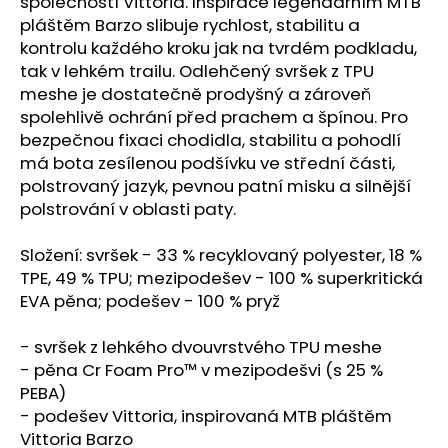
č
společností Vittoria. Inspirace legendárním MTB
u
pláštěm Barzo slibuje rychlost, stabilitu a
j
kontrolu každého kroku jak na tvrdém podkladu,
e
tak v lehkém trailu. Odlehčený svršek z TPU
m
meshe je dostatečně prodyšný a zároveň
e
spolehlivě ochrání před prachem a špínou. Pro
bezpečnou fixaci chodidla, stabilitu a pohodlí
má bota zesílenou podšívku ve střední části,
BOTY
polstrovaný jazyk, pevnou patní misku a silnější
CRAFT
XPLOR
polstrování v oblasti paty.
PRO
-
Složení: svršek - 33 % recyklovaný polyester, 18 %
ORANŽOVÁ
TPE, 49 % TPU; mezipodešev - 100 % superkritická
4
EVA pěna; podešev - 100 % pryž
156
Kč
- svršek z lehkého dvouvrstvého TPU meshe
- pěna Cr Foam Pro™ v mezipodešvi (s 25 %
PEBA)
- podešev Vittoria, inspirovaná MTB pláštěm
Vittoria Barzo