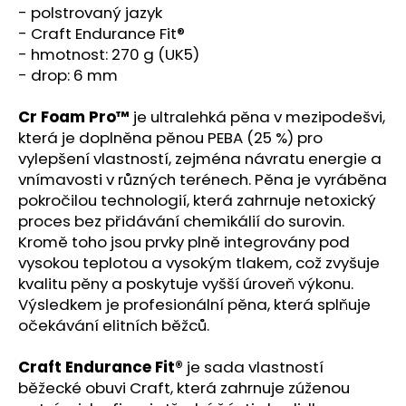
- polstrovaný jazyk
- Craft Endurance Fit®
- hmotnost: 270 g (UK5)
- drop: 6 mm
Cr Foam Pro™
je ultralehká pěna v mezipodešvi,
která je doplněna pěnou PEBA (25 %) pro
vylepšení vlastností, zejména návratu energie a
vnímavosti v různých terénech. Pěna je vyráběna
pokročilou technologií, která zahrnuje netoxický
proces bez přidávání chemikálií do surovin.
Kromě toho jsou prvky plně integrovány pod
vysokou teplotou a vysokým tlakem, což zvyšuje
kvalitu pěny a poskytuje vyšší úroveň výkonu.
Výsledkem je profesionální pěna, která splňuje
očekávání elitních běžců.
Craft Endurance Fit®
je sada vlastností
běžecké obuvi Craft, která zahrnuje zúženou