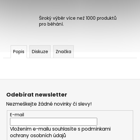
Široký výběr více než 1000 produktů
pro běhání.
Popis
Diskuze
Značka
Z
á
Odebírat newsletter
p
Nezmeškejte žádné novinky či slevy!
a
t
E-mail
í
Vložením e-mailu souhlasíte s
podmínkami
ochrany osobních údajů