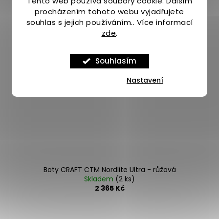
Tento web používá soubory cookie. Dalším
procházením tohoto webu vyjadřujete
Kód:
CRF_24799_4_2
souhlas s jejich používáním.. Více informací
zde
.
Souhlasím
Nastavení
Boty CRAFT CTM Nordlite Ultra - růžová
Skladem
(2 ks)
2 365 Kč