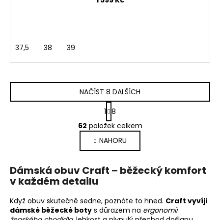
1 599 Kč
37,5
38
39
NAČÍST 8 DALŠÍCH
S
1
8
t
O
r
62
položek celkem
v
á
NAHORU
l
n
k
á
o
d
Dámská obuv Craft – běžecký komfort
v
a
v každém detailu
á
c
n
í
í
Když obuv skutečně sedne, poznáte to hned.
Craft vyvíjí
p
dámské běžecké boty
s důrazem na
ergonomii
r
ženského chodidla
, lehkost a plynulý přechod došlapu.