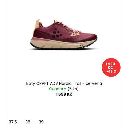
1 990
KČ
–19 %
Boty CRAFT ADV Nordic Trail - červená
Skladem
(5 ks)
1 599 Kč
37,5
38
39