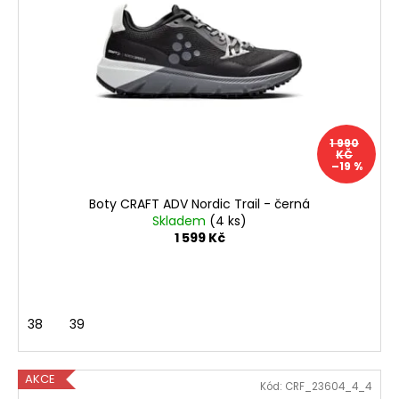
č
s
t
u
p
ů
j
r
e
m
o
e
d
u
1 990
k
BOTY
KČ
CRAFT
–19 %
t
ENDURANCE
ů
3
Boty CRAFT ADV Nordic Trail - černá
-
Skladem
(4 ks)
BÍLÁ
1 599 Kč
3
990
Kč
38
39
AKCE
Kód:
CRF_23604_4_4