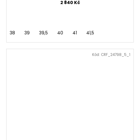
2 840 Kč
38
39
39,5
40
41
41,5
Kód:
CRF_24798_5_1