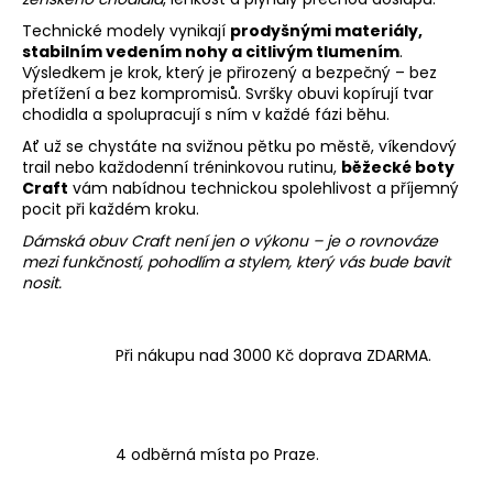
v
Technické modely vynikají
prodyšnými materiály,
k
stabilním vedením nohy a citlivým tlumením
.
y
Výsledkem je krok, který je přirozený a bezpečný – bez
v
přetížení a bez kompromisů. Svršky obuvi kopírují tvar
ý
chodidla a spolupracují s ním v každé fázi běhu.
p
Ať už se chystáte na svižnou pětku po městě, víkendový
i
trail nebo každodenní tréninkovou rutinu,
běžecké boty
s
Craft
vám nabídnou technickou spolehlivost a příjemný
pocit při každém kroku.
u
Dámská obuv Craft není jen o výkonu – je o rovnováze
mezi funkčností, pohodlím a stylem, který vás bude bavit
nosit.
Při nákupu nad 3000 Kč doprava ZDARMA.
4 odběrná místa po Praze.