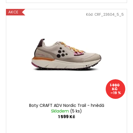
AKCE
Kód:
CRF_23604_5_5
1 990
KČ
–19 %
Boty CRAFT ADV Nordic Trail - hnědá
Skladem
(5 ks)
1 599 Kč