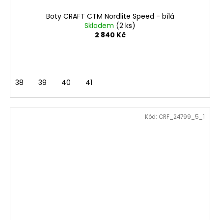
Boty CRAFT CTM Nordlite Speed - bílá
Skladem
(2 ks)
2 840 Kč
38
39
40
41
Kód:
CRF_24799_5_1