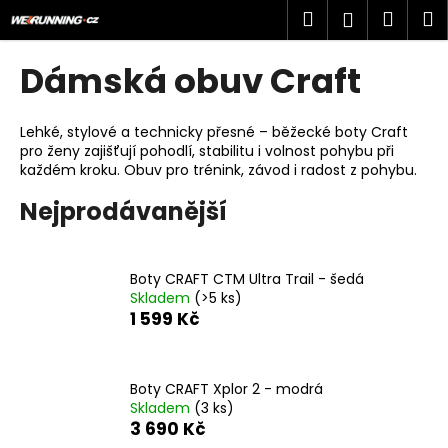
K
Přejít
Hledat
Náku
M
Přihlášen
na
o
obsah
Zpět
Zpět
košík
š
Dámská obuv Craft
í
C
k
o
Lehké, stylové a technicky přesné – běžecké boty Craft
pro ženy zajišťují pohodlí, stabilitu i volnost pohybu při
p
každém kroku. Obuv pro trénink, závod i radost z pohybu.
o
Nejprodávanější
t
ř
e
Boty CRAFT CTM Ultra Trail - šedá
b
Skladem
(>5 ks)
u
1 599 Kč
j
e
Boty CRAFT Xplor 2 - modrá
t
Skladem
(3 ks)
e
3 690 Kč
n