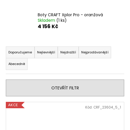
a
j
Boty CRAFT Xplor Pro - oranžová
Skladem
(1 ks)
í
4 156 Kč
t
?
Ř
a
Doporučujeme
Nejlevnější
Nejdražší
Nejprodávanější
z
Abecedně
e
HLEDAT
n
í
OTEVŘÍT FILTR
p
D
r
o
V
p
o
AKCE
Kód:
CRF_23604_5_1
o
ý
d
r
p
u
u
i
k