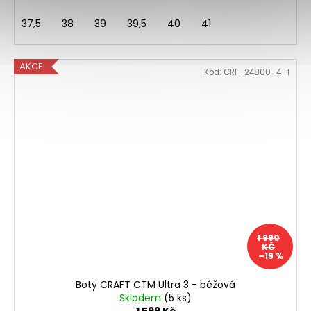
37,5
38
39
39,5
40
41
AKCE
Kód:
CRF_24800_4_1
1 990
KČ
–19 %
Boty CRAFT CTM Ultra 3 - béžová
Skladem
(5 ks)