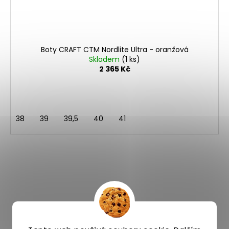
Boty CRAFT CTM Nordlite Ultra - oranžová
Skladem
(1 ks)
2 365 Kč
38
39
39,5
40
41