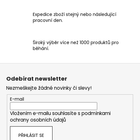
Expedice zboží stejný nebo následující
pracovní den.
Široký výběr více než 1000 produktů pro
běhání.
Z
á
Odebírat newsletter
p
Nezmeškejte žádné novinky či slevy!
a
t
E-mail
í
Vložením e-mailu souhlasíte s
podmínkami
ochrany osobních údajů
PŘIHLÁSIT SE