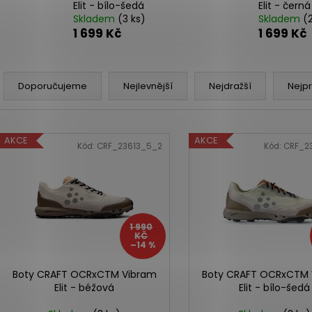
Elit - bílo-šedá
Elit - černá
Skladem
(3 ks)
Skladem
(
1 699 Kč
1 699 Kč
Ř
a
Doporučujeme
Nejlevnější
Nejdražší
Nejp
z
e
V
n
AKCE
AKCE
ý
Kód:
CRF_23613_5_2
Kód:
CRF_2
í
p
p
i
r
s
o
p
1 990
d
r
KČ
–14 %
u
o
k
d
Boty CRAFT OCRxCTM Vibram
Boty CRAFT OCRxCTM 
t
Elit - béžová
Elit - bílo-šedá
u
ů