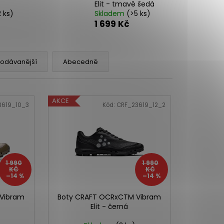
Elit - tmavě šedá
2 ks)
Skladem
(>5 ks)
1 699 Kč
rodávanější
Abecedně
AKCE
3619_10_3
Kód:
CRF_23619_12_2
1 990
1 990
KČ
KČ
–14 %
–14 %
Vibram
Boty CRAFT OCRxCTM Vibram
Elit - černá