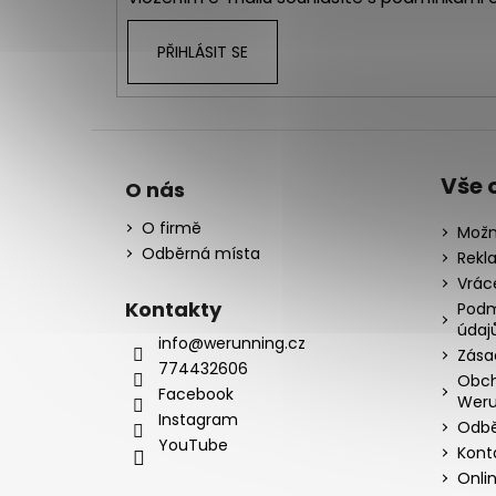
PŘIHLÁSIT SE
Vše 
O nás
O firmě
Možn
Odběrná místa
Rekl
Vrác
Kontakty
Podm
údaj
info@werunning.cz
Zása
774432606
Obch
Facebook
Weru
Instagram
Odbě
YouTube
Kont
Onli