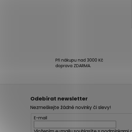
Při nákupu nad 3000 Kč
doprava ZDARMA.
Z
á
Odebírat newsletter
p
Nezmeškejte žádné novinky či slevy!
a
t
E-mail
í
Vložením e-mailu souhlasíte s
podmínkami o