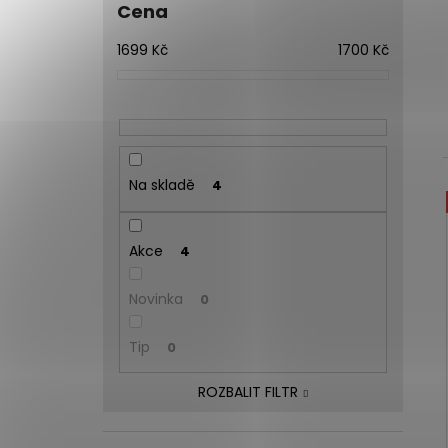
Cena
1699
Kč
1700
Kč
Na skladě
4
Akce
4
Novinka
0
Tip
0
ROZBALIT FILTR