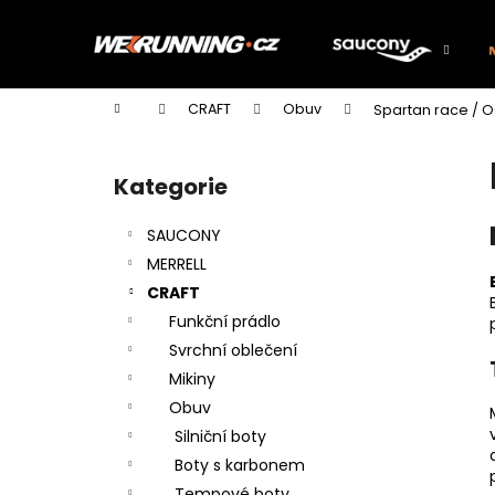
K
Přejít
na
o
obsah
Zpět
Zpět
š
do
do
í
Domů
CRAFT
Obuv
Spartan race / 
k
obchodu
obchodu
P
o
Kategorie
Přeskočit
s
kategorie
t
SAUCONY
r
MERRELL
a
CRAFT
n
Funkční prádlo
n
Svrchní oblečení
í
Mikiny
p
Obuv
a
Silniční boty
n
Boty s karbonem
e
Tempové boty