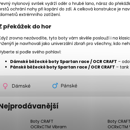
BOTY CRAFT ENDURANCE 3 - BÍLÁ
BOTY CRAFT PA
Pevný nylonový svršek vydrží oděr o hrubé lano, náraz do překáž
3 990 Kč
3 490 Kč
prstů ochrání nohy při kopání do zdí. A celková konstrukce je nav
kilometrů extrémního zatížení.
Z překážek do hor
Když zrovna nezávodíte, tyto boty vám skvěle poslouží i na klas
inženýři je navrhovali jako univerzální zbraň pro všechny, kdo nehl
Vyberte si podle svého pohlaví:
Dámské běžecké boty Spartan race / OCR CRAFT
– odo
Pánské běžecké boty Spartan race / OCR CRAFT
– tank
Nejprodávanější
Boty CRAFT
Boty CRAF
OCRxCTM Vibram
OCRxCTM 