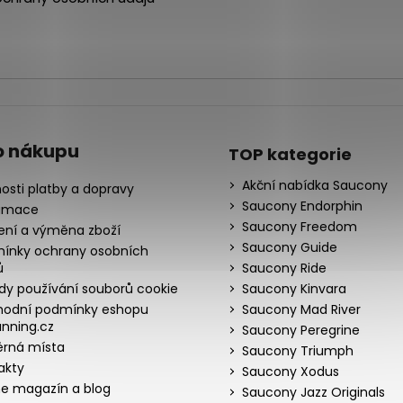
ý
p
i
s
u
o nákupu
TOP kategorie
Akční nabídka Saucony
osti platby a dopravy
Saucony Endorphin
amace
Saucony Freedom
ení a výměna zboží
Saucony Guide
ínky ochrany osobních
ů
Saucony Ride
dy používání souborů cookie
Saucony Kinvara
odní podmínky eshopu
Saucony Mad River
nning.cz
Saucony Peregrine
rná místa
Saucony Triumph
akty
Saucony Xodus
ne magazín a blog
Saucony Jazz Originals