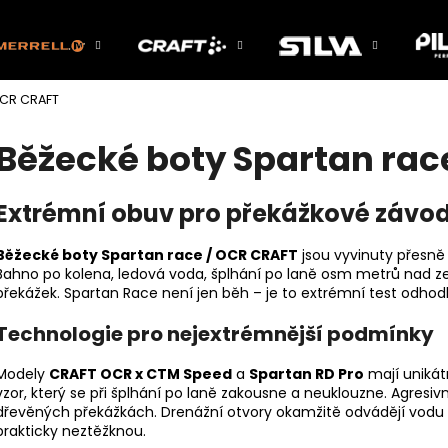
OCR CRAFT
Co potřebujete najít?
Běžecké boty Spartan rac
HLEDAT
Extrémní obuv pro překážkové závo
Běžecké boty Spartan race / OCR CRAFT
jsou vyvinuty přesně 
Doporučujeme
Bahno po kolena, ledová voda, šplhání po laně osm metrů nad ze
překážek. Spartan Race není jen běh – je to extrémní test odhodl
Technologie pro nejextrémnější podmínky
Modely
CRAFT OCR x CTM Speed
a
Spartan RD Pro
mají unikátn
vzor, který se při šplhání po laně zakousne a neuklouzne. Agres
dřevěných překážkách. Drenážní otvory okamžitě odvádějí vodu 
prakticky neztěžknou.