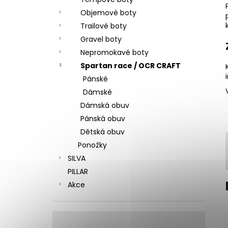
SAUCONY RIDE 14 RUNSHIELD SOLAR
l
CHILL (PÁNSKE)
Objemové boty
2 190 Kč
Trailové boty
Původně:
4 050 Kč
Gravel boty
Nepromokavé boty
Spartan race / OCR CRAFT
Pánské
Dámské
Dámská obuv
Pánská obuv
Dětská obuv
Ponožky
SILVA
PILLAR
Akce