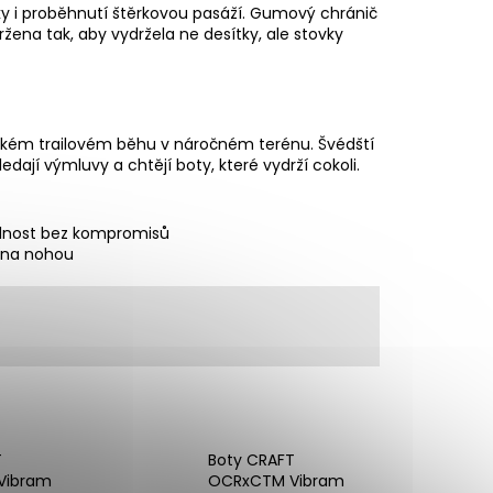
CER 2 - ORANŽOVÁ
ky i proběhnutí štěrkovou pasáží. Gumový chránič
ržena tak, aby vydržela ne desítky, ale stovky
ickém
trailovém běhu
v náročném terénu. Švédští
edají výmluvy a chtějí boty, které vydrží cokoli.
lnost bez kompromisů
 na nohou
T
Boty CRAFT
Vibram
OCRxCTM Vibram