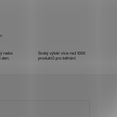
m
ný nebo
Široký výběr více než 1000
í den.
produktů pro běhání.