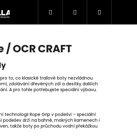
Hledat
Přihlášení
Nákupní
Akce
košík
e / OCR CRAFT
dy
pro to, co klasické trailové boty nezvládnou.
mí, zdolávání dřevěných zdí a desítky dalších
ání. A pro tohle potřebujete speciální výbavu.
í technologii Rope Grip v podešvi – speciální
ivní podešev drží na bahně, mokrých kamenech i
Následující
ven, takže boty po průchodu vodní překážkou