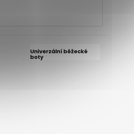
Univerzální běžecké
boty