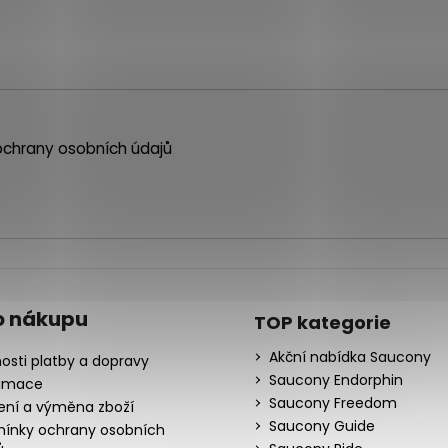
chrany osobních údajů
o nákupu
TOP kategorie
Akční nabídka Saucony
osti platby a dopravy
Saucony Endorphin
amace
Saucony Freedom
ení a výměna zboží
Saucony Guide
ínky ochrany osobních