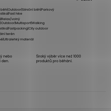
ý běh|Outdoor|Silniční běh|Parkový
stika|Fast hike
a|Relax/volný
|Outdoor|Multisport|Walking
istika|Fastpacking|City outdoor
ální terén
é|Ultralehký materiál
ný nebo
Široký výběr více než 1000
í den.
produktů pro běhání.