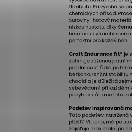
flexibilitu. Při výrobě se 
chemických přísad. Proces
Suroviny i hotový materi
nízkou hustotu, díky čemuž
hmotnosti v kombinaci s 
perfektní pro každý běh.
Craft Endurance Fit®
je 
zahrnuje zúženou patní mi
přední část. Úzká patní mi
bezkonkurenční stabilitu 
chodidla je důležitá zejmé
sebevědomí při každém kr
pohyb prstů a metatarzální
Podešev inspirovaná mo
Tato podešev, navržená v
plášťů Vittoria, má po st
zajišťuje maximální přil