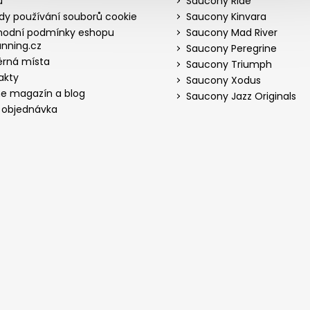
ů
Saucony Ride
dy používání souborů cookie
Saucony Kinvara
odní podmínky eshopu
Saucony Mad River
nning.cz
Saucony Peregrine
rná místa
Saucony Triumph
akty
Saucony Xodus
ne magazín a blog
Saucony Jazz Originals
 objednávka