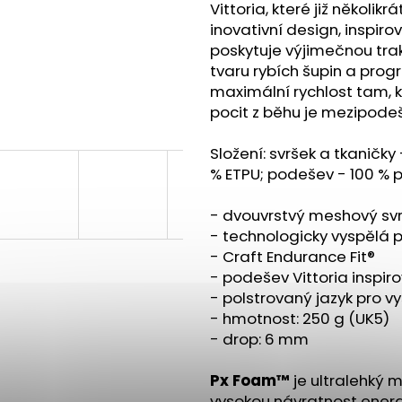
BOTY CRAFT ENDURANCE 3 - BÍLÁ
BOTY CRAFT PA
Vittoria, které již několi
3 990 Kč
3 490 Kč
inovativní design, inspir
poskytuje výjimečnou trak
tvaru rybích šupin a pro
maximální rychlost tam, k
pocit z běhu je mezipode
Složení: svršek a tkaničk
% ETPU; podešev - 100 % p
- dvouvrstvý meshový sv
- technologicky vyspělá
-
Craft Endurance Fit®
- podešev Vittoria inspir
- polstrovaný jazyk pro v
- hmotnost: 250 g (UK5)
- drop: 6 mm
Px Foam™
je ultralehký 
vysokou návratnost energ