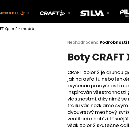
FT Xplor 2 - modrá
Co potřebujete najít?
Průměrné
Neohodnoceno
Podrobnosti
hodnocení
Boty CRAFT 
produktu
HLEDAT
je
0,0
z
CRAFT Xplor 2 je druhou 
5
Doporučujeme
jak na asfaltu nebo lehkém 
hvězdiček.
zvýšenou prodyšností a o
Inspirován všestranností 
vlastnostmi, díky nimž se n
trailu vás nezklame svým 
dvouvrstvý meshový svrše
ventilaci a nabízí těsnějš
však Xplor 2 skutečně odl