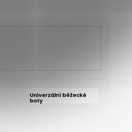
Univerzální běžecké
boty