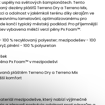
CER 2 - ORANŽOVÁ
krát uspěly na světových šampionátech. Tento
ovaný dezény plášťů Terreno Dry a Terreno Mix,
ci a odolnost v jakémkoli terénu díky okrajům ve
gresivnímu lamelování, optimalizovanému pro
de končí typický městský podklad. Pro příjemnější
šev vybavena měkčí verzí pěny Px Foam™.
y - 100 % recyklovaný polyester; mezipodešev - 100
ryž, plnění - 100 % polyuretan
ršek
 pěna Px Foam™ v mezipodešvi
ovaná pláštěm Terreno Dry a Terreno Mix
yšší komfort
materiál mezipodešve, který nabízí výjimečně
ie a zároveň poskytuje odolnost proti nárazům a