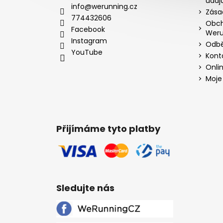
údaj
info@werunning.cz
Zása
774432606
Obch
Facebook
Weru
Instagram
Odbě
YouTube
Kont
Onli
Moje
Přijímáme tyto platby
Sledujte nás