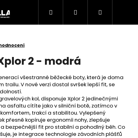
Hledat
Přihlášení
Nákupní
Akce
košík
 hodnocení
Xplor 2 - modrá
generací všestranné běžecké boty, která je doma
trailu. V nové verzi dostal svršek lepší fit, se
dolností.
gravelových kol, disponuje Xplor 2 jedinečnými
a asfaltu cítíte jako v silniční botě, zatímco v
komfortem, trakcí a stabilitou. Vylepšený
k přesně kopíruje ergonomii nohy, zlepšuje
Následující
í a bezpečnější fit pro stabilní a pohodlný běh. Co
išuje, je integrace technologie závodních plášťů