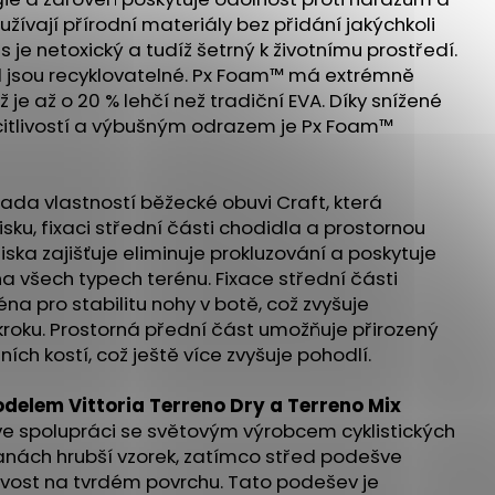
používají přírodní materiály bez přidání jakýchkoli
 je netoxický a tudíž šetrný k životnímu prostředí.
ál jsou recyklovatelné. Px Foam™ má extrémně
 je až o 20 % lehčí než tradiční EVA. Díky snížené
citlivostí a výbušným odrazem je Px Foam™
sada vlastností běžecké obuvi Craft, která
sku, fixaci střední části chodidla a prostornou
ska zajišťuje eliminuje prokl
uzování a poskytuje
na všech typech terénu. Fixace střední části
na pro stabilitu nohy v botě, což zvyšuje
oku. Prostorná přední část umožňuje přirozený
ch kostí, což ještě více zvyšuje pohodlí.
delem Vittoria Terreno Dry a Terreno Mix
e spolupráci se světovým výrobcem cyklistických
ranách hrubší vzorek, zatímco střed podešve
navost na tvrdém povrchu. Tato podešev je