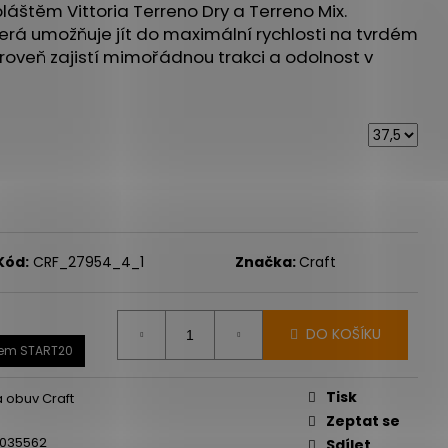
pláštěm Vittoria Terreno Dry a Terreno Mix.
erá umožňuje jít do maximální rychlosti na tvrdém
veň zajistí mimořádnou trakci a odolnost v
Kód:
CRF_27954_4_1
Značka:
Craft
DO KOŠÍKU
dem START20
Tisk
 obuv Craft
Zeptat se
0035562
Sdílet