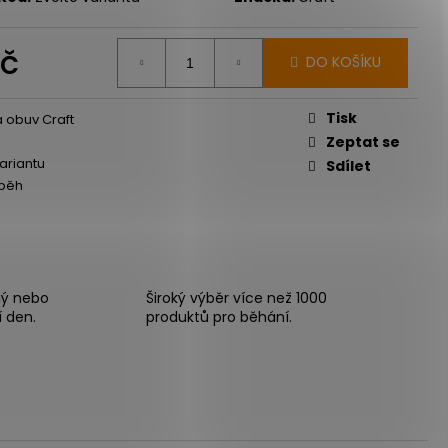
Kč
DO KOŠÍKU
Měrná
cena:
Tisk
 obuv Craft
Zeptat se
variantu
Sdílet
 běh
ný nebo
Široký výběr více než 1000
í den.
produktů pro běhání.