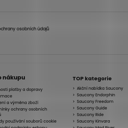
chrany osobních údajů
o nákupu
TOP kategorie
Akční nabídka Saucony
osti platby a dopravy
Saucony Endorphin
amace
Saucony Freedom
ení a výměna zboží
Saucony Guide
ínky ochrany osobních
ů
Saucony Ride
dy používání souborů cookie
Saucony Kinvara
odní podmínky eshopu
Saucony Mad River