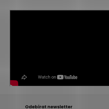
Z
á
Odebírat newsletter