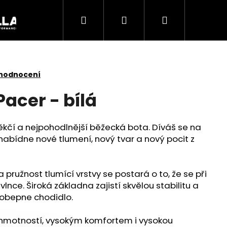
Hledat
Přihlášení
Nákupní
Akce
košík
 hodnocení
acer - bílá
ěkčí a nejpohodlnější běžecká bota. Díváš se na
 nabídne nové tlumení, nový tvar a nový pocit z
ružnost tlumící vrstvy se postará o to, že se při
vlnce. Široká základna zajistí skvělou stabilitu a
 obepne chodidlo.
Následující
 hmotností, vysokým komfortem i vysokou