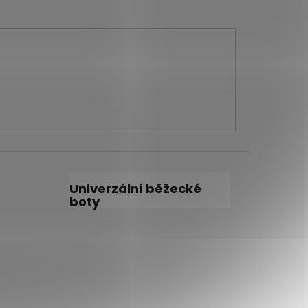
Univerzální běžecké
boty