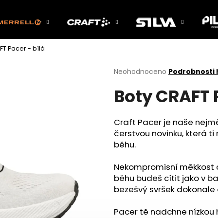
FT Pacer - bílá
Co potřebujete najít?
Průměrné
Neohodnoceno
Podrobnosti
hodnocení
Boty CRAFT P
produktu
HLEDAT
je
0,0
z
Craft Pacer je naše nejm
5
Doporučujeme
čerstvou novinku, která ti
hvězdiček.
běhu.
Nekompromisní měkkost a p
běhu budeš cítit jako v ba
bezešvý svršek dokonale
Pacer tě nadchne nízkou