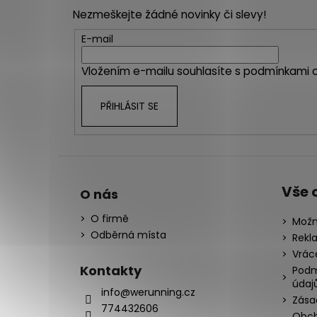
p
Nezmeškejte žádné novinky či slevy!
a
t
E-mail
í
Vložením e-mailu souhlasíte s
podmínkami o
PŘIHLÁSIT SE
Vše 
O nás
O firmě
Možn
Odběrná místa
Rekl
Vrác
Kontakty
Podm
údaj
info@werunning.cz
Zása
774432606
Obch