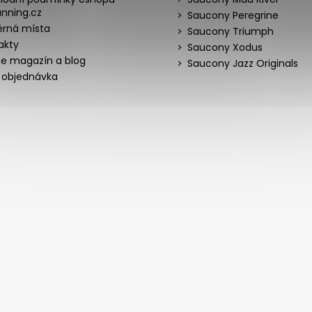
nning.cz
Saucony Peregrine
rná místa
Saucony Triumph
akty
Saucony Xodus
ne magazín a blog
Saucony Jazz Originals
 objednávka