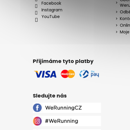
Facebook
Weru
Instagram
Odbě
YouTube
Kont
Onli
Moje
Přijímáme tyto platby
Sledujte nás