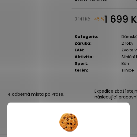
1 699 
3 141 Kč
–45 %
Kategorie
:
Dámská
Záruka
:
2 roky
EAN
:
Zvolte 
Aktivita
:
Silniční
Sport
:
Běh
terén
:
silnice
Expedice zboží stej
4 odběrná místa po Praze.
následující pracovn