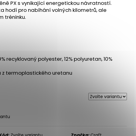
 ULTRA 3 BLACK/DUSK
ně PX s vynikající energetickou návratností.
ota hodí pro nabíhání volných kilometrů, ale
 Kč
m tréninku.
9% recyklovaný polyester, 12% polyuretan, 10%
 z termoplastického uretanu
iantu
Kód:
Zvolte variantu
Značka:
Craft