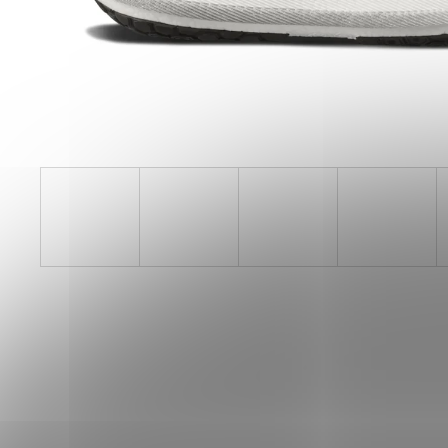
SAUCONY ENDORPHIN AZURA
VIZIRED/BLACK
3 999 Kč