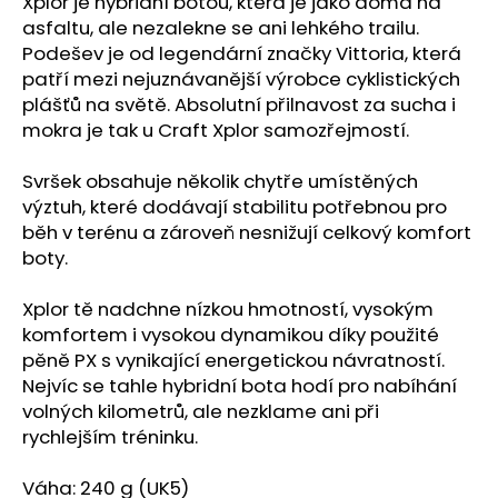
č
Xplor je hybridní botou, která je jako doma na
u
asfaltu, ale nezalekne se ani lehkého trailu.
j
Podešev je od legendární značky Vittoria, která
e
patří mezi nejuznávanější výrobce cyklistických
m
plášťů na světě. Absolutní přilnavost za sucha i
e
mokra je tak u Craft Xplor samozřejmostí.
Svršek obsahuje několik chytře umístěných
SAUCONY
výztuh, které dodávají stabilitu potřebnou pro
RIDE
14
běh v terénu a zároveň nesnižují celkový komfort
RUNSHIELD
boty.
SOLAR
CHILL
(PÁNSKE)
Xplor tě nadchne nízkou hmotností, vysokým
komfortem i vysokou dynamikou díky použité
2
190
pěně PX s vynikající energetickou návratností.
Kč
Nejvíc se tahle hybridní bota hodí pro nabíhání
Původně:
4
volných kilometrů, ale nezklame ani při
050
rychlejším tréninku.
Kč
Váha: 240 g (UK5)