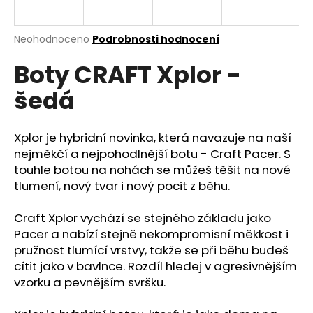
a
j
Průměrné
Neohodnoceno
Podrobnosti hodnocení
í
hodnocení
Boty CRAFT Xplor -
produktu
t
je
?
šedá
0,0
z
5
hvězdiček.
Xplor je hybridní novinka, která navazuje na naší
nejměkčí a nejpohodlnější botu - Craft Pacer. S
HLEDAT
touhle botou na nohách se můžeš těšit na nové
tlumení, nový tvar i nový pocit z běhu.
Craft Xplor vychází se stejného základu jako
D
Pacer a nabízí stejně nekompromisní měkkost i
o
pružnost tlumící vrstvy, takže se při běhu budeš
p
cítit jako v bavlnce. Rozdíl hledej v agresivnějším
o
vzorku a pevnějším svršku.
r
u