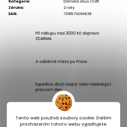
Kategorie
:
Dámská obuv Craft
Záruka
:
2 roky
EAN
:
7318574099638
Při nákupu nad 3000 Kč doprava
ZDARMA.
4 odběrná místa po Praze.
Expedice zboží stejný nebo následující
pracovní den.
Široký výběr více než 1000 produktů
pro běhání.
Tento web používá soubory cookie. Dalším
procházením tohoto webu vyjadřujete