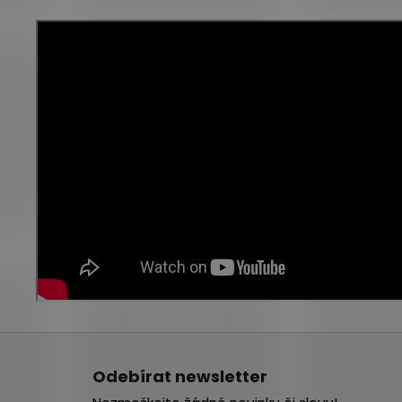
Z
á
Odebírat newsletter
p