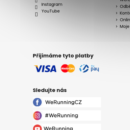
Instagram
Odbě
YouTube
Kont
Onli
Moje
Přijímáme tyto platby
Sledujte nás