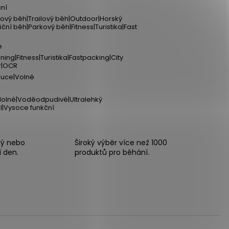
ní
ový běh|Trailový běh|Outdoor|Horský
iční běh|Parkový běh|Fitness|Turistika|Fast
e
ning|Fitness|Turistika|Fastpacking|City
r|OCR
puce|Volné
olné|Voděodpudivé|Ultralehký
l|Vysoce funkční
ný nebo
Široký výběr více než 1000
í den.
produktů pro běhání.