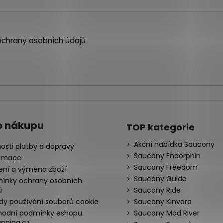
chrany osobních údajů
o nákupu
TOP kategorie
Akční nabídka Saucony
osti platby a dopravy
Saucony Endorphin
amace
Saucony Freedom
ení a výměna zboží
Saucony Guide
ínky ochrany osobních
ů
Saucony Ride
dy používání souborů cookie
Saucony Kinvara
odní podmínky eshopu
Saucony Mad River
nning.cz