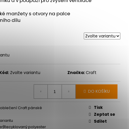
dníku a v podpaží pro zvýšení ventilace
E PRO - ZELENÁ
oké manžety s otvory na palce
ího dílu
iantu
Kód:
Zvolte variantu
Značka:
Craft
DO KOŠÍKU
Tisk
 oblečení Craft pánské
Zeptat se
variantu
Sdílet
er|Recyklovaný polyester