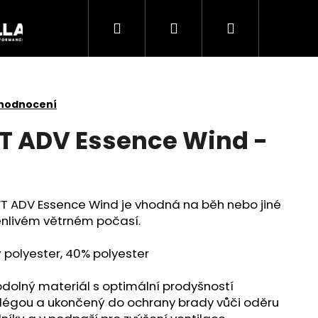
Hledat
Přihlášení
Nákupní
Akce
košík
 hodnocení
T ADV Essence Wind -
T ADV Essence Wind je vhodná na běh nebo jiné
měnlivém větrném počasí.
 polyester, 40% polyester
Následující
dolný materiál s optimální prodyšností
 légou a ukončený do ochrany brady vůči oděru