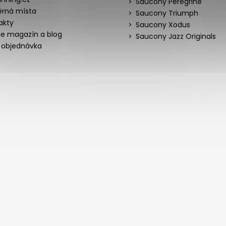
Saucony Peregrine
rná místa
Saucony Triumph
akty
Saucony Xodus
ne magazín a blog
Saucony Jazz Originals
 objednávka