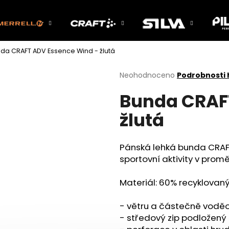
da CRAFT ADV Essence Wind - žlutá
Co potřebujete najít?
Průměrné
Neohodnoceno
Podrobnosti
hodnocení
Bunda CRAF
produktu
HLEDAT
je
žlutá
0,0
z
5
Doporučujeme
hvězdiček.
Pánská lehká bunda CRAF
sportovní aktivity v pro
Materiál: 60% recyklovaný
- větru a částečně voděo
- středový zip podložený