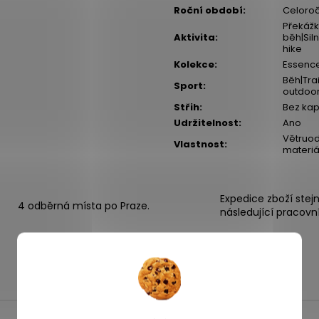
Roční období
:
Celoroč
Překážk
Aktivita
:
běh|Siln
hike
Kolekce
:
Essenc
Běh|Trai
Sport
:
outdoo
Střih
:
Bez ka
Udržitelnost
:
Ano
Větruod
Vlastnost
:
materiá
Expedice zboží stej
4 odběrná místa po Praze.
následující pracovn