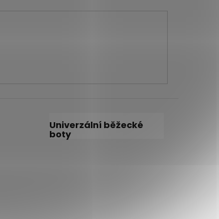
Univerzální běžecké
boty