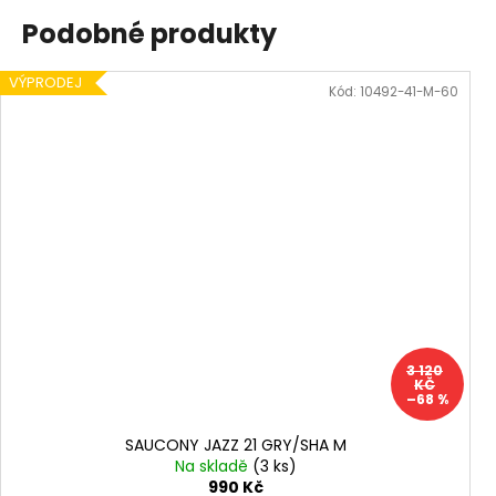
Podobné produkty
VÝPRODEJ
Kód:
10492-41-M-60
3 120
KČ
–68 %
SAUCONY JAZZ 21 GRY/SHA M
Na skladě
(3 ks)
990 Kč