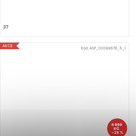
37
AKCE
Kód:
ASP_00099678_5_1
4 899
KČ
–28 %