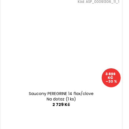
Kód:
ASP_00091306_11_1
3 899
KČ
–30 %
Saucony PEREGRINE 14 flax/clove
Na dotaz
(1 ks)
2 729 Kč