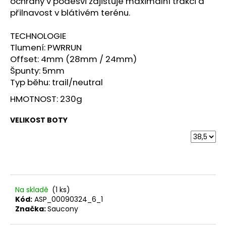
č
ochrany v podešvi zajišťuje maximální trakci a
u
přilnavost v blátivém terénu.
j
e
TECHNOLOGIE
m
Tlumení: PWRRUN
e
Offset: 4mm (28mm / 24mm)
Špunty: 5mm
Typ běhu: trail/neutral
BOTY
CRAFT
HMOTNOST: 230g
XPLOR
PRO
VELIKOST BOTY
-
ORANŽOVÁ
4
156
Kč
Na skladě
(1 ks)
Kód:
ASP_00090324_6_1
Značka:
Saucony