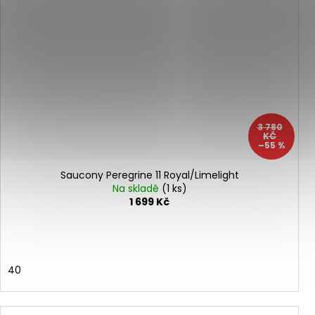
3 780
KČ
–55 %
Saucony Peregrine 11 Royal/Limelight
Na skladě
(1 ks)
1 699 Kč
40