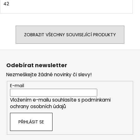
42
ZOBRAZIT VŠECHNY SOUVISEJÍCÍ PRODUKTY
Z
á
Odebírat newsletter
p
Nezmeškejte žádné novinky či slevy!
a
t
E-mail
í
Vložením e-mailu souhlasíte s
podmínkami
ochrany osobních údajů
PŘIHLÁSIT SE