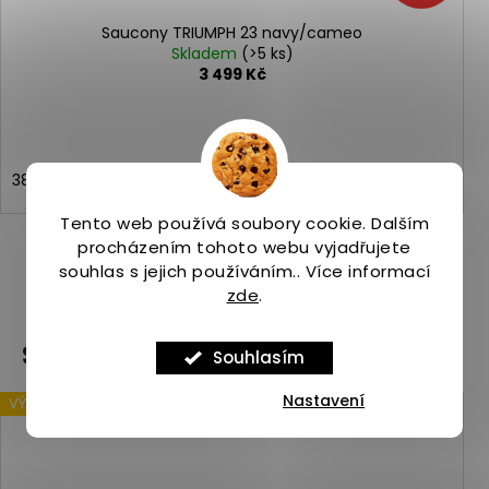
Saucony TRIUMPH 23 navy/cameo
Skladem
(>5 ks)
3 499 Kč
38
Tento web používá soubory cookie. Dalším
procházením tohoto webu vyjadřujete
souhlas s jejich používáním.. Více informací
ZOBRAZIT VŠECHNY PODOBNÉ PRODUKTY
zde
.
Související produkty
Souhlasím
Nastavení
VÝPRODEJ
Kód:
S10641-30-085