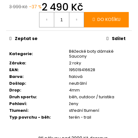
2 490 Kč
3 999 Kč
–37 %
Měrná
cena:
DO KOŠÍKU
Zeptat se
Sdílet
Běžecké boty dámské
Kategorie
:
Saucony
Záruka
:
2 roky
EAN
:
195019416628
Barva
:
fialová
Došlap
:
neutrální
Drop
:
4mm
Druh sportu
:
běh, outdoor / turistika
Pohlaví
:
ženy
Tlumení
:
střední tlumení
Typ povrchu - běh
:
terén - trail