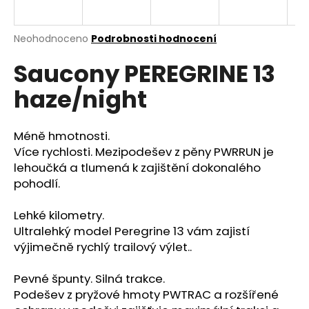
a
j
Průměrné
Neohodnoceno
Podrobnosti hodnocení
í
hodnocení
Saucony PEREGRINE 13
produktu
t
je
?
haze/night
0,0
z
5
hvězdiček.
Méně hmotnosti.
Více rychlosti. Mezipodešev z pěny PWRRUN je
HLEDAT
lehoučká a tlumená k zajištění dokonalého
pohodlí.
Lehké kilometry.
D
Ultralehký model Peregrine 13 vám zajistí
o
výjimečně rychlý trailový výlet..
p
o
Pevné špunty. Silná trakce.
r
Podešev z pryžové hmoty PWTRAC a rozšířené
u