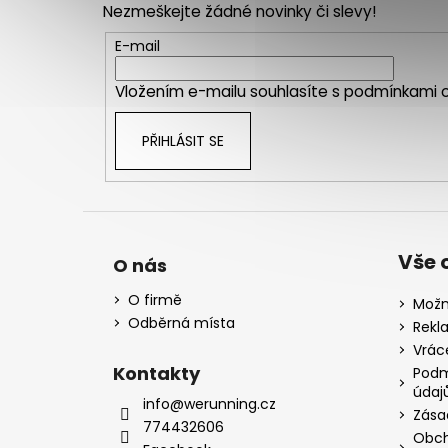
Nezmeškejte žádné novinky či slevy!
a
t
E-mail
í
Vložením e-mailu souhlasíte s
podmínkami o
PŘIHLÁSIT SE
Vše 
O nás
O firmě
Možn
Odběrná místa
Rekl
Vrác
Kontakty
Podm
údaj
info@werunning.cz
Zása
774432606
Obch