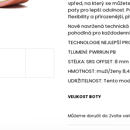
PILLAR PERFORMANCE TRIPLE
BOTY CRAFT END
vpřed, na který se můžet
MAGNESIUM - LESNÍ PLODY, 200G
3 990 Kč
paty pro lepší odolnost.
1 090 Kč
flexibility a přirozenější,
Nově navržená technická s
pohodlná pro každodenní
TECHNOLOGIE NEJLEPŠÍ PRO:
TLUMENÍ: PWRRUN PB
STÉLKA: SRS OFFSET: 8 mm
HMOTNOST: muži/ženy 8,4
UDRŽITELNOST: Tento mode
VELIKOST BOTY
Můžeme doručit do:
Zvolte var