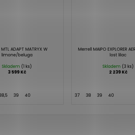
ll MTL ADAPT MATRYX W
Merrell MAIPO EXPLORER A
limone/beluga
lost lilac
Skladem
(1 ks)
Skladem
(3 ks)
3 599 Kč
2 239 Kč
38,5
39
40
37
38
39
40