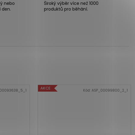
ný nebo
Široký výběr více než 1000
í den.
produktů pro běhání.
AKCE
00093638_5_1
Kód:
ASP_00099800_2_1