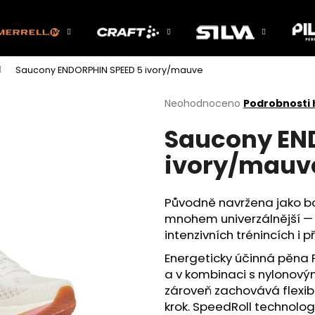
Saucony ENDORPHIN SPEED 5 ivory/mauve
Co potřebujete najít?
Průměrné
Neohodnoceno
Podrobnosti
hodnocení
Saucony EN
produktu
HLEDAT
je
ivory/mauv
0,0
z
5
Doporučujeme
hvězdiček.
Původně navržena jako bo
mnohem univerzálnější — 
intenzivních trénincích i př
Energeticky účinná pěna 
a v kombinaci s nylonovým 
zároveň zachovává flexibil
krok. SpeedRoll technolo