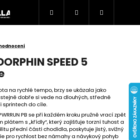
Hledat
Přihlášení
Nákupní
Akce
košík
 hodnocení
DORPHIN SPEED 5
e
ta na rychlé tempo, brzy se ukázala jako
stejně dobře si vede na dlouhých, středně
i sprintech do cíle.
PWRRUN PB se při každém kroku pružně vrací zpět
plátem s „křídly“, který zajišťuje torzní tuhost a
Následující
itu přední části chodidla, poskytuje jistý, svižný
gie pro rychlost bez námahy a návykový pohyb