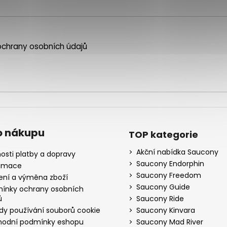
chrany osobních údajů
o nákupu
TOP kategorie
Akční nabídka Saucony
osti platby a dopravy
Saucony Endorphin
amace
Saucony Freedom
ení a výměna zboží
Saucony Guide
ínky ochrany osobních
ů
Saucony Ride
dy používání souborů cookie
Saucony Kinvara
odní podmínky eshopu
Saucony Mad River