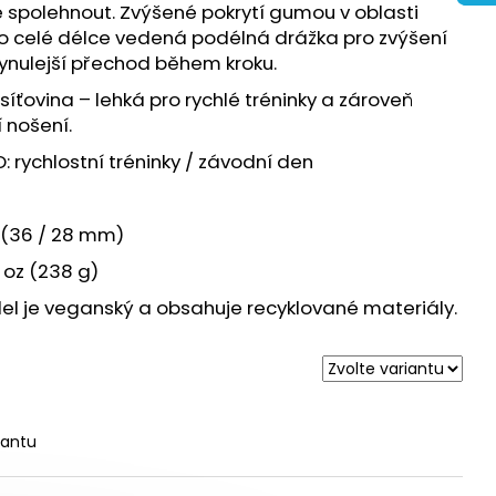
URANCE 3 - BÍLÁ
e spolehnout. Zvýšené pokrytí gumou v oblasti
 Po celé délce vedená podélná drážka pro zvýšení
 plynulejší přechod během kroku.
íťovina – lehká pro rychlé tréninky a zároveň
 nošení.
 rychlostní tréninky / závodní den
 (36 / 28 mm)
 oz (238 g)
l je veganský a obsahuje recyklované materiály.
iantu