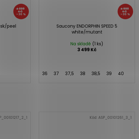
4 899
4 999
KČ
KČ
–30 %
–30 %
sk/peel
Saucony ENDORPHIN SPEED 5
white/mutant
Na skladě
(1 ks)
3 499 Kč
36
37
37,5
38
38,5
39
40
P_00101217_2_1
Kód:
ASP_00101261_3_1