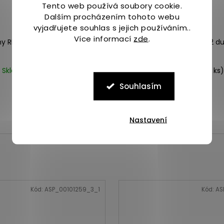
Tento web používá soubory cookie.
3 999
Dalším procházením tohoto webu
KČ
–37 %
vyjadřujete souhlas s jejich používáním..
Více informací
zde
.
y RIDE 16 mauve/indigo
Saucony TRIUMPH 22 du
Skladem
(3 ks)
Skladem
(>5 ks)
2 490 Kč
3 419 Kč
Souhlasím
38
39
40
40,5
Nastavení
Kód:
ASP_00101259_3_1
Kód:
AS