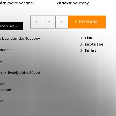
ód:
Zvolte variantu
Značka:
Saucony
DO KOŠÍKU
dem START20
Tisk
é boty dámské Saucony
Zeptat se
variantu
Sdílet
ní
énink, Rychlý běh / Závod
dní
 tlumení
ná