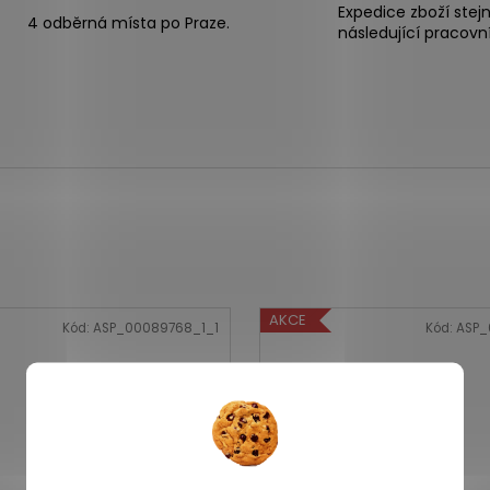
Expedice zboží stej
4 odběrná místa po Praze.
následující pracovn
AKCE
Kód:
ASP_00089768_1_1
Kód:
ASP_