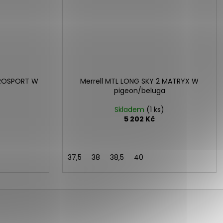
EROSPORT W
Merrell MTL LONG SKY 2 MATRYX W
pigeon/beluga
Skladem
(1 ks)
5 202 Kč
37,5
38
38,5
40