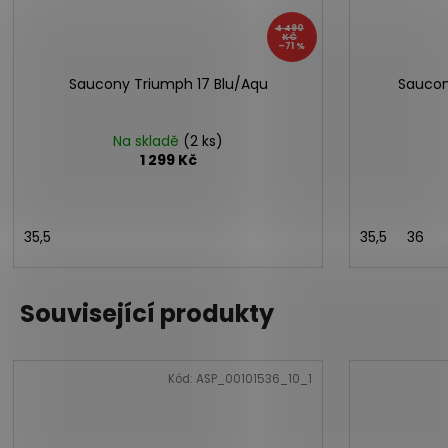
4 490
KČ
–71 %
Saucony Triumph 17 Blu/Aqu
Saucon
Na skladě
(2 ks)
1 299 Kč
35,5
35,5
36
Související produkty
Kód:
ASP_00101536_10_1