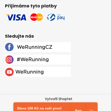
Přijímáme tyto platby
Sledujte nás
Vytvořil Shoptet
Copyright 2026
Werunning.cz
. Všechna práva
Sleva 100 Kč na vaši první
vyhrazena.
Upravit nastavení cookies
Ano
Ne