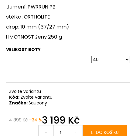
č
tlumení: PWRRUN PB
u
j
stélka: ORTHOLITE
e
drop: 10 mm (37/27 mm)
m
e
HMOTNOST ženy 250 g
VELIKOST BOTY
BOTY
CRAFT
CTM
ULTRA
TRAIL
-
ŠEDÁ
1
Zvolte variantu
599
Kód:
Zvolte variantu
Kč
Značka:
Saucony
Původně:
1
3 199 Kč
990
4 899 Kč
–34 %
Kč
Měrná
cena:
DO KOŠÍKU