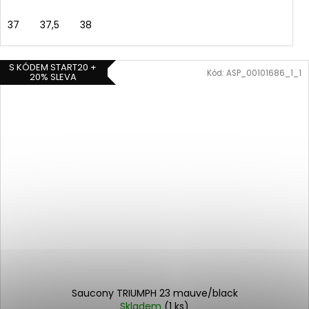
37
37,5
38
S KÓDEM START20 +
Kód:
ASP_00101686_1_1
20% SLEVA
Saucony TRIUMPH 23 mauve/black
Skladem
(1 ks)