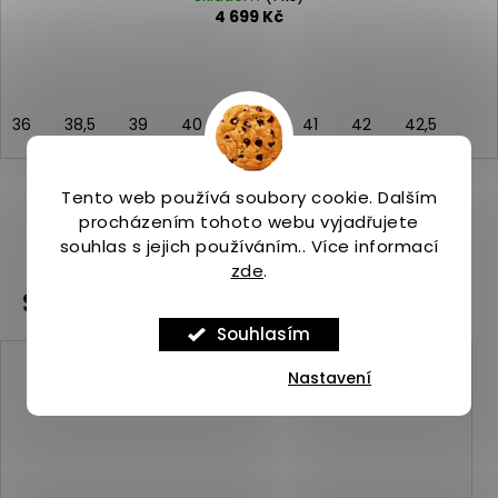
4 699 Kč
36
38,5
39
40
40,5
41
42
42,5
Tento web používá soubory cookie. Dalším
procházením tohoto webu vyjadřujete
ZOBRAZIT VŠECHNY PODOBNÉ PRODUKTY
souhlas s jejich používáním.. Více informací
zde
.
Související produkty
Souhlasím
Kód:
ASP_00086391_1_1
Nastavení