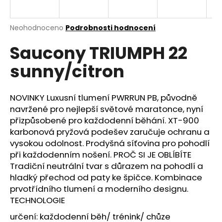
a
j
Průměrné
Neohodnoceno
Podrobnosti hodnocení
í
hodnocení
Saucony TRIUMPH 22
produktu
t
je
?
sunny/citron
0,0
z
5
hvězdiček.
NOVINKY Luxusní tlumení PWRRUN PB, původně
navržené pro nejlepší světové maratonce, nyní
HLEDAT
přizpůsobené pro každodenní běhání. XT-900
karbonová pryžová podešev zaručuje ochranu a
vysokou odolnost. Prodyšná síťovina pro pohodlí
při každodenním nošení. PROČ SI JE OBLÍBÍTE
D
Tradiční neutrální tvar s důrazem na pohodlí a
o
hladký přechod od paty ke špičce. Kombinace
p
prvotřídního tlumení a moderního designu.
o
TECHNOLOGIE
r
u
určení: každodenní běh/ trénink/ chůze