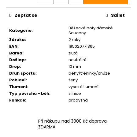
Zeptat se
Sdílet
Běžecké boty dámské
Kategorie
:
Saucony
Záruka
:
2 roky
EAN
:
195020771365
Barva
:
žlutá
Došlap
:
neutrální
Drop
:
10 mm
Druh sportu
:
běhy/tréninky/chůze
Pohlaví
:
ženy
Tlumení
:
vysoké tlumení
Typ povrchu - běh
:
silnice
Funkce
:
prodyšná
Při nákupu nad 3000 Kč doprava
ZDARMA.