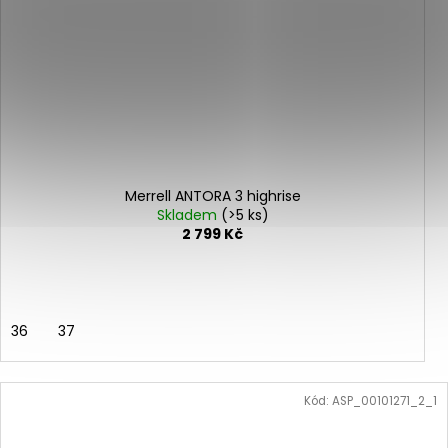
Merrell ANTORA 3 highrise
Skladem
(>5 ks)
2 799 Kč
36
37
Kód:
ASP_00101271_2_1