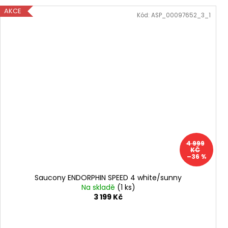
AKCE
Kód:
ASP_00097652_3_1
4 999
KČ
–36 %
Saucony ENDORPHIN SPEED 4 white/sunny
Na skladě
(1 ks)
3 199 Kč