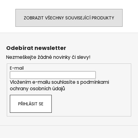
ZOBRAZIT VŠECHNY SOUVISEJÍCÍ PRODUKTY
Z
á
Odebírat newsletter
p
Nezmeškejte žádné novinky či slevy!
a
t
E-mail
í
Vložením e-mailu souhlasíte s
podmínkami
ochrany osobních údajů
PŘIHLÁSIT SE