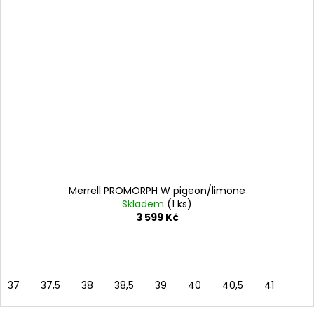
Merrell PROMORPH W pigeon/limone
Skladem
(1 ks)
3 599 Kč
37
37,5
38
38,5
39
40
40,5
41