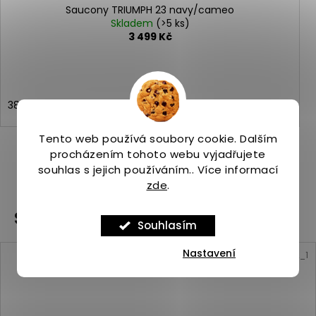
Saucony TRIUMPH 23 navy/cameo
Skladem
(>5 ks)
3 499 Kč
38
Tento web používá soubory cookie. Dalším
procházením tohoto webu vyjadřujete
souhlas s jejich používáním.. Více informací
ZOBRAZIT VŠECHNY PODOBNÉ PRODUKTY
zde
.
Související produkty
Souhlasím
Nastavení
Kód:
ASP_00101257_2_1