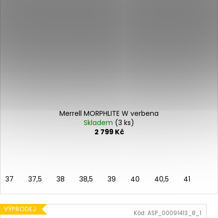
Merrell MORPHLITE W verbena
Skladem
(3 ks)
2 799 Kč
37
37,5
38
38,5
39
40
40,5
41
VÝPRODEJ
Kód:
ASP_00091413_8_1