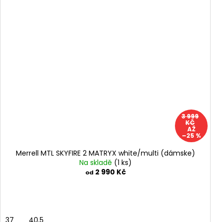
3 999
KČ
AŽ
–25 %
Merrell MTL SKYFIRE 2 MATRYX white/multi (dámske)
Na skladě
(1 ks)
2 990 Kč
od
37
40,5