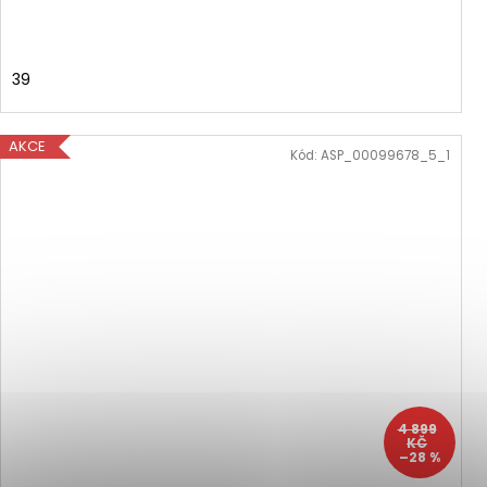
39
AKCE
Kód:
ASP_00099678_5_1
4 899
KČ
–28 %