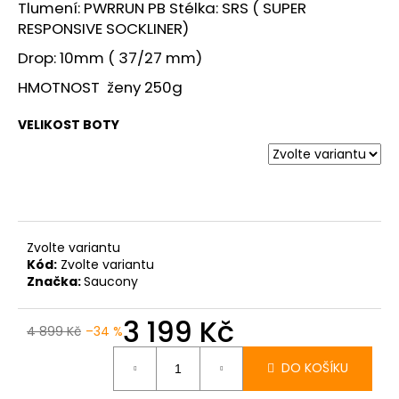
č
Tlumení: PWRRUN PB Stélka: SRS ( SUPER
u
RESPONSIVE SOCKLINER)
j
Drop: 10mm ( 37/27 mm)
e
m
HMOTNOST ženy 250g
e
VELIKOST BOTY
BOTY
CRAFT
XPLOR
PRO
MATRYX
-
ŠEDÁ
Zvolte variantu
Kód:
Zvolte variantu
4
Značka:
Saucony
399
Kč
3 199 Kč
4 899 Kč
–34 %
Měrná
cena:
DO KOŠÍKU