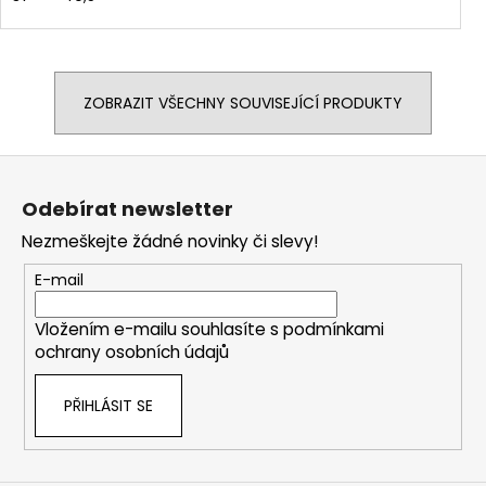
ZOBRAZIT VŠECHNY SOUVISEJÍCÍ PRODUKTY
Z
á
Odebírat newsletter
p
Nezmeškejte žádné novinky či slevy!
a
t
E-mail
í
Vložením e-mailu souhlasíte s
podmínkami
ochrany osobních údajů
PŘIHLÁSIT SE