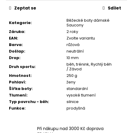
Zeptat se
Sdílet
Běžecké boty dámské
Kategorie
:
Saucony
Záruka
:
2 roky
EAN
:
Zvolte variantu
Barva
:
růžová
Došlap
:
neutrální
Drop
:
10 mm
běh, trénink, Rychlý běh
Druh sportu
:
/ Závod
Hmotnost
:
250 g
Pohlaví
:
ženy
Šířka boty
:
standardní
Tlumení
:
vysoké tlumení
Typ povrchu - běh
:
silnice
Funkce
:
prodyšná
Při nákupu nad 3000 Kč doprava