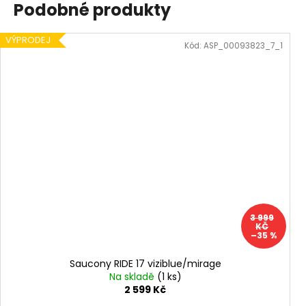
Podobné produkty
VÝPRODEJ
Kód:
ASP_00093823_7_1
3 999
KČ
–35 %
Saucony RIDE 17 viziblue/mirage
Na skladě
(1 ks)
2 599 Kč