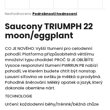
a
j
Průměrné
Neohodnoceno
Podrobnosti hodnocení
í
hodnocení
Saucony TRIUMPH 22
produktu
t
je
?
moon/eggplant
0,0
z
5
hvězdiček.
CO JE NOVÉHO: Vyšší tlumení pro celodenní
pohodlí. Platforma přizpůsobitelná většímu
HLEDAT
množství typu chodidel. PROČ SI JE OBLÍBÍTE:
Vysoce responzivní tlumení PWRRUN PB nabízí
pohodlí, ve kterém budete chtít být nonstop.
Luxusní síťovina ve svršku je měkká a prodyšná.
D
Pohodlné šněrování. Měkký opatek a jazyk, který
o
dokonale obemkne nárt.
p
o
TECHNOLOGIE
r
Určení: každodenní běhy/trénink/běžná chůze
u