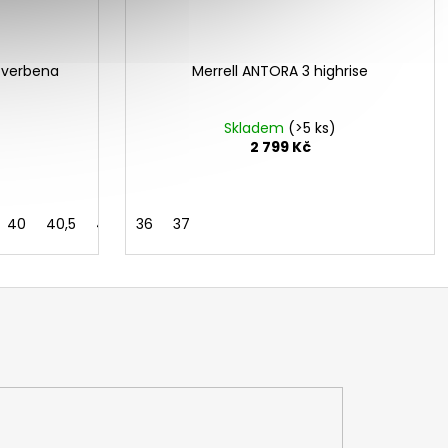
W verbena
Merrell ANTORA 3 highrise
Skladem
(>5 ks)
2 799 Kč
40
40,5
41
42
36
37