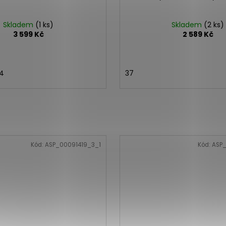
Skladem
(1 ks)
Skladem
(2 ks)
3 599 Kč
2 589 Kč
4
37
Kód:
ASP_00091419_3_1
Kód:
ASP_