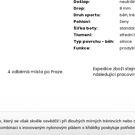
Došlap
:
neutrál
Drop
:
8 mm
Druh sportu
:
běh, tr
Pohlaví
:
ženy
Šířka boty
:
standar
Tlumení
:
střední
Typ povrchu - běh
:
silnice
Funkce
:
prodyš
Expedice zboží stej
4 odběrná místa po Praze.
následující pracovn
který se však skvěle osvědčil i při dlouhých mírných trénincích nebo
binaci s inovovaným nylonovým plátem s křidélky poskytuje potřebnou t