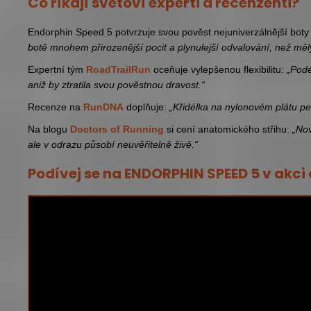
Co říkají světoví experti a recenzenti?
Endorphin Speed 5 potvrzuje svou pověst nejuniverzálnější bot
botě mnohem přirozenější pocit a plynulejší odvalování, než měl
Expertní tým
RoadTrailRun
oceňuje vylepšenou flexibilitu:
„Podé
aniž by ztratila svou pověstnou dravost.“
Recenze na
RunDNA
doplňuje:
„Křidélka na nylonovém plátu per
Na blogu
Doctors of Running
si cení anatomického střihu:
„Nov
ale v odrazu působí neuvěřitelně živě.“
Podívej se na ENDORPHIN SPEED 5 v akci a