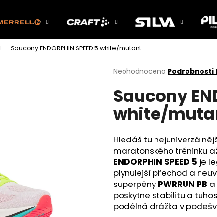
Saucony ENDORPHIN SPEED 5 white/mutant
Co potřebujete najít?
Průměrné
Neohodnoceno
Podrobnosti
hodnocení
Saucony EN
produktu
HLEDAT
je
white/muta
0,0
z
5
Doporučujeme
hvězdiček.
Hledáš tu nejuniverzálněj
maratonského tréninku až
ENDORPHIN SPEED 5
je l
plynulejší přechod a neu
superpěny
PWRRUN PB
a 
poskytne stabilitu a tuho
podélná drážka v podešvi za