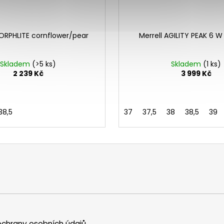
MORPHLITE cornflower/pear
Merrell AGILITY PEAK 6 
Skladem
(>5 ks)
Skladem
(1 ks)
2 239 Kč
3 999 Kč
38,5
37
37,5
38
38,5
39
chrany osobních údajů