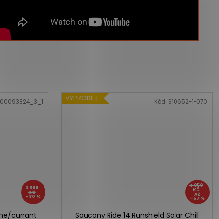
VÝPRODEJ
00093824_3_1
Kód:
S10652-1-070
4 050
3 699
KČ
KČ
AŽ
–30 %
–50 %
ne/currant
Saucony Ride 14 Runshield Solar Chill