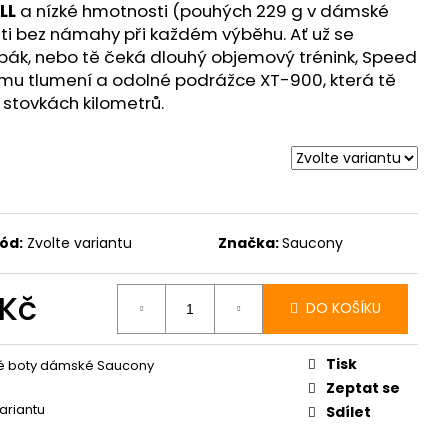
E PRO - ZELENÁ
LL
a nízké hmotnosti (pouhých 229 g v dámské
losti bez námahy při každém výběhu. Ať už se
obák, nebo tě čeká dlouhý objemový trénink, Speed
ému tlumení a odolné podrážce XT-900, která tě
 stovkách kilometrů.
ód:
Zvolte variantu
Značka:
Saucony
 Kč
DO KOŠÍKU
Měrná
cena:
Tisk
é boty dámské Saucony
Zeptat se
variantu
Sdílet