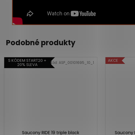
Podobné produkty
S KÓDEM START20 +
AKCE
Kód:
ASP_00101695_10_1
20% SLEVA
Saucony RIDE 19 triple black
Saucony H