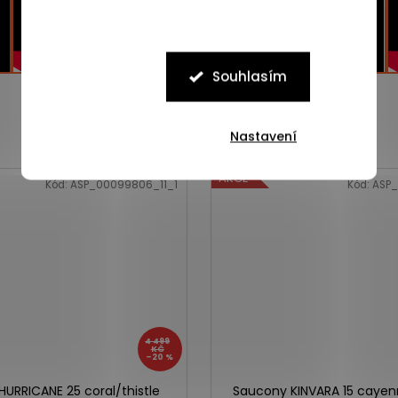
Souhlasím
Nastavení
AKCE
Kód:
ASP_00099806_11_1
Kód:
ASP_
4 499
KČ
–20 %
URRICANE 25 coral/thistle
Saucony KINVARA 15 cayen