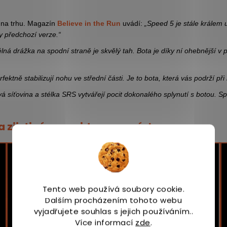
y na trhu. Magazín
Believe in the Run
uvádí:
„Speed 5 je stále králem 
y předchozí verze.“
lná drážka na spodní straně je skvělý tah. Bota je díky ní ohebnější v pře
fektně stabilizují nohu ve střední části. Je to bota, která vás podrží p
á síťovina a stélka SRS vytvářejí pocit dokonalého splynutí s botou. Spee
 zjisti více ve videorecenzích:
Tento web používá soubory cookie.
Dalším procházením tohoto webu
vyjadřujete souhlas s jejich používáním..
Více informací
zde
.