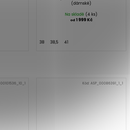
(dámské)
Na skladě
(4 ks)
1 999 Kč
od
38
38,5
41
00101536_10_1
Kód:
ASP_00086391_1_1