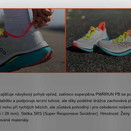
išťuje návykový pohyb vpřed, zatímco superpěna PWRRUN PB se post
bilitu a podporuje torzní tuhost, ale díky podélné drážce zachovává pl
 nohu při rychlých bězích, ale zůstává pohodlný i pro celodenní nošení
 / 28 mm). Stélka SRS (Super Responsive Sockliner). Hmotnost: Ženy 
vané materiály.