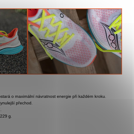
ará o maximální návratnost energie při každém kroku.
ynulejší přechod.
.
229 g.