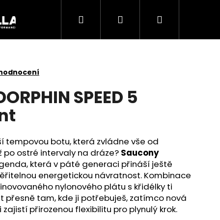
Hledat
Přihlášení
Nákupní
Akce
košík
 hodnocení
DORPHIN SPEED 5
nt
ší tempovou botu, která zvládne vše od
 po ostré intervaly na dráze?
Saucony
egenda, která v páté generaci přináší ještě
věřitelnou energetickou návratnost. Kombinace
inovovaného nylonového plátu s křidélky ti
Následující
st přesně tam, kde ji potřebuješ, zatímco nová
jistí přirozenou flexibilitu pro plynulý krok.