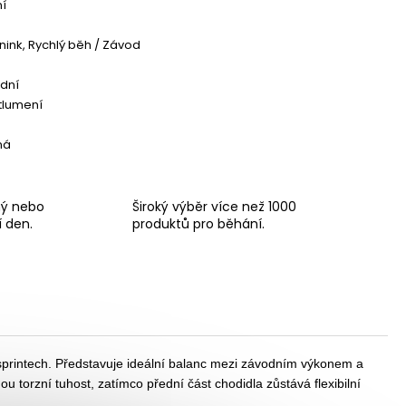
ní
énink, Rychlý běh / Závod
dní
 tlumení
ná
ný nebo
Široký výběr více než 1000
í den.
produktů pro běhání.
 sprintech. Představuje ideální balanc mezi závodním výkonem a
orzní tuhost, zatímco přední část chodidla zůstává flexibilní