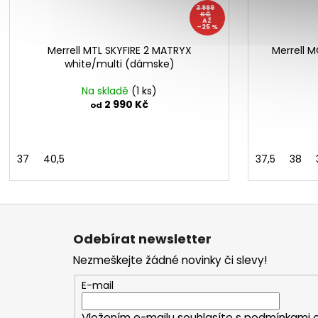
3 999
KČ
AŽ
–25 %
Merrell MTL SKYFIRE 2 MATRYX
Merrell 
white/multi (dámske)
Na skladě
(1 ks)
2 990 Kč
od
37
40,5
37,5
38
Z
á
Odebírat newsletter
p
Nezmeškejte žádné novinky či slevy!
a
t
E-mail
í
Vložením e-mailu souhlasíte s
podmínkami o