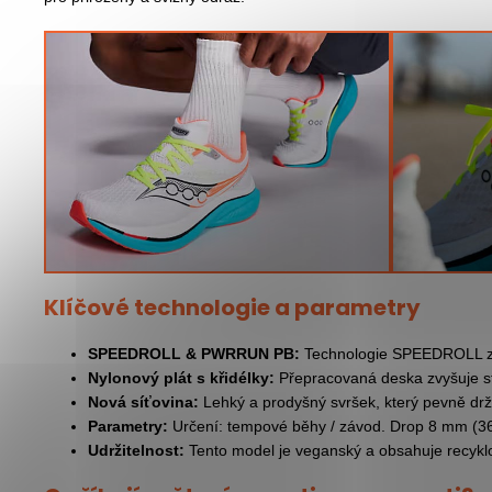
Klíčové technologie a parametry
SPEEDROLL & PWRRUN PB:
Technologie SPEEDROLL zaj
Nylonový plát s křidélky:
Přepracovaná deska zvyšuje sta
Nová síťovina:
Lehký a prodyšný svršek, který pevně drží
Parametry:
Určení: tempové běhy / závod. Drop 8 mm (36
Udržitelnost:
Tento model je veganský a obsahuje recyklo