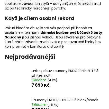
č
spektrum závodních stylů – od rychlých městských tratí
u
až po technicky náročnější povrchy.
j
e
Když je cílem osobní rekord
m
e
Pokud hledáte obuv, která vás podpoří při honbě za
osobním maximem,
dámské karbonové běžecké boty
Saucony
jsou jasnou volbou. Jsou stvořené pro běžkyně,
BOTY
které chtějí závodit, zrychlovat a posouvat své limity bez
CRAFT
kompromisů v komfortu a stabilitě.
ENDURANCE
3
Nejprodávanější
-
BÍLÁ
3
unisex obuv saucony ENDORPHIN ELITE 3
990
white/multi
Kč
Skladem
(4 ks)
7 699 Kč
Saucony ENDORPHIN PRO 5 black/shock
Skladem
(>5 ks)