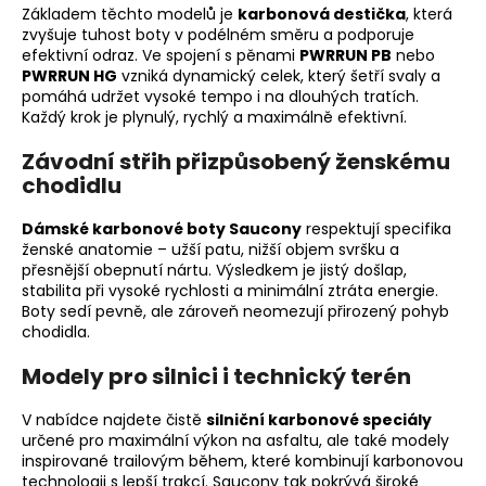
Základem těchto modelů je
karbonová destička
, která
a
zvyšuje tuhost boty v podélném směru a podporuje
j
efektivní odraz. Ve spojení s pěnami
PWRRUN PB
nebo
PWRRUN HG
vzniká dynamický celek, který šetří svaly a
í
pomáhá udržet vysoké tempo i na dlouhých tratích.
t
Každý krok je plynulý, rychlý a maximálně efektivní.
?
Závodní střih přizpůsobený ženskému
chodidlu
Dámské karbonové boty Saucony
respektují specifika
ženské anatomie – užší patu, nižší objem svršku a
HLEDAT
přesnější obepnutí nártu. Výsledkem je jistý došlap,
stabilita při vysoké rychlosti a minimální ztráta energie.
Boty sedí pevně, ale zároveň neomezují přirozený pohyb
chodidla.
D
o
Modely pro silnici i technický terén
p
o
V nabídce najdete čistě
silniční karbonové speciály
r
určené pro maximální výkon na asfaltu, ale také modely
u
inspirované trailovým během, které kombinují karbonovou
technologii s lepší trakcí. Saucony tak pokrývá široké