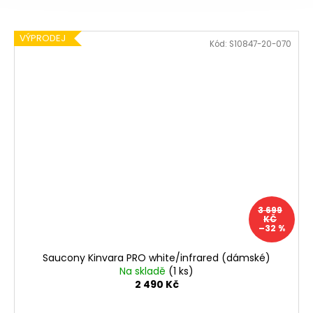
VÝPRODEJ
Kód:
S10847-20-070
3 699
KČ
–32 %
Saucony Kinvara PRO white/infrared (dámské)
Na skladě
(1 ks)
2 490 Kč