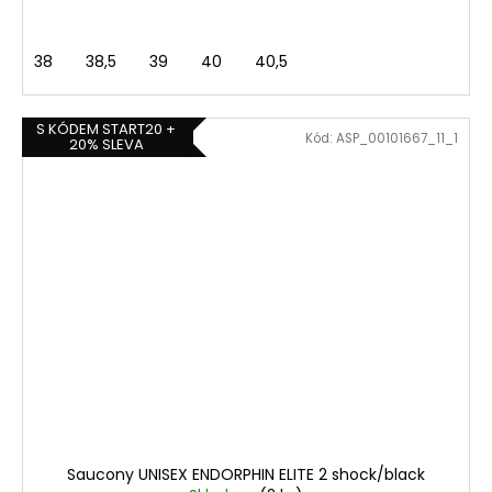
38
38,5
39
40
40,5
S KÓDEM START20 +
Kód:
ASP_00101667_11_1
20% SLEVA
Saucony UNISEX ENDORPHIN ELITE 2 shock/black