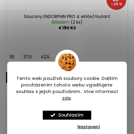
KČ
–29 %
Saucony ENDORPHIN PRO 4 white/mutant
Skladem
(2 ks)
4 190 Kč
36
37,5
42,5
S KÓDEM START20 +
Tento web používá soubory cookie. Dalším
Kód:
ASP_00101671_10_1
20% SLEVA
procházením tohoto webu vyjadřujete
souhlas s jejich používáním.. Více informací
zde
.
Souhlasím
Nastavení