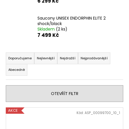
6 299 Kč
Saucony UNISEX ENDORPHIN ELITE 2
shock/black
Skladem
(2 ks)
7 499 Kč
Ř
a
Doporučujeme
Nejlevnější
Nejdražší
Nejprodávanější
z
Abecedně
e
n
í
OTEVŘÍT FILTR
p
r
V
o
AKCE
Kód:
ASP_00099700_10_1
ý
d
p
u