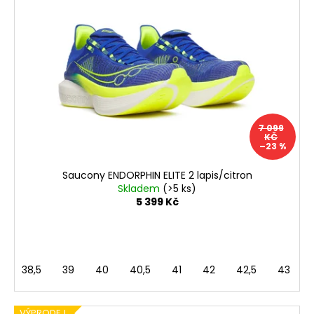
i
k
s
t
p
ů
r
o
d
u
7 099
k
KČ
–23 %
t
ů
Saucony ENDORPHIN ELITE 2 lapis/citron
Skladem
(>5 ks)
5 399 Kč
38,5
39
40
40,5
41
42
42,5
43
VÝPRODEJ