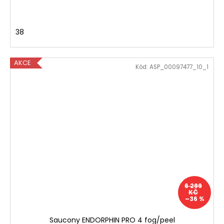
38
AKCE
Kód:
ASP_00097477_10_1
6 299
KČ
–36 %
Saucony ENDORPHIN PRO 4 fog/peel