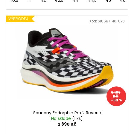
40,5
41
42
42,5
44
44,5
45
46
VÝPRODEJ
Kód:
S10687-40-070
6 199
KČ
–53 %
Saucony Endorphin Pro 2 Reverie
Na skladě
(1 ks)
2 890 Kč