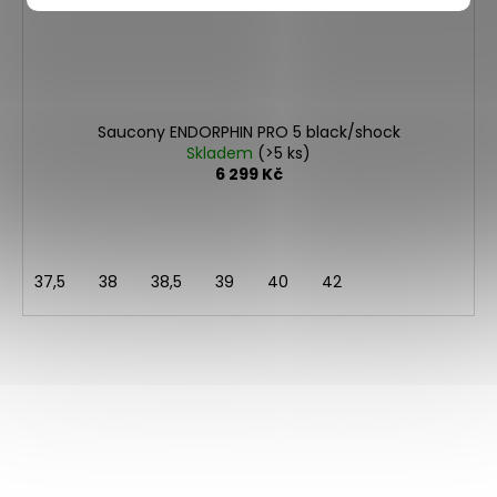
Saucony ENDORPHIN PRO 5 black/shock
Skladem
(>5 ks)
6 299 Kč
37,5
38
38,5
39
40
42