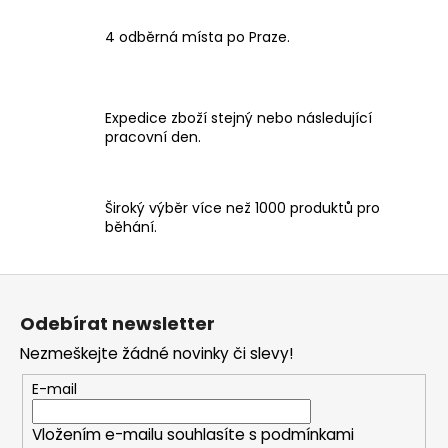
r
v
4 odběrná místa po Praze.
k
y
v
Expedice zboží stejný nebo následující
ý
pracovní den.
p
i
s
Široký výběr více než 1000 produktů pro
u
běhání.
Z
á
Odebírat newsletter
p
Nezmeškejte žádné novinky či slevy!
a
t
E-mail
í
Vložením e-mailu souhlasíte s
podmínkami