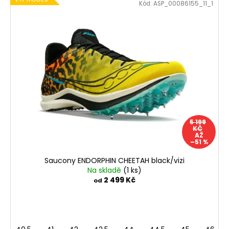
Kód:
ASP_00086155_11_1
5 199
KČ
AŽ
–51 %
Saucony ENDORPHIN CHEETAH black/vizi
Na skladě
(1 ks)
2 499 Kč
od