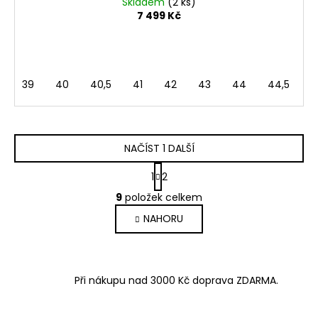
Skladem
(2 ks)
7 499 Kč
39
40
40,5
41
42
43
44
44,5
4
NAČÍST 1 DALŠÍ
S
1
2
t
O
r
9
položek celkem
v
á
NAHORU
l
n
k
á
o
d
v
a
á
Při nákupu nad 3000 Kč doprava ZDARMA.
c
n
í
í
p