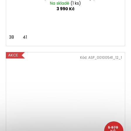
Na skladě
(1 ks)
3 990 Kč
38
41
AKCE
Kód:
ASP_00100541_12_1
5 979