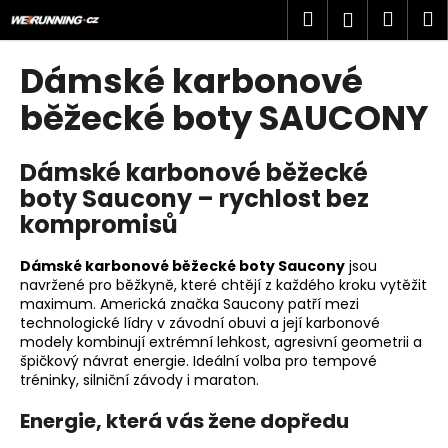
K
Přejít
Hledat
Náku
M
Přihlášen
na
o
obsah
Zpět
Zpět
košík
š
Dámské karbonové
í
C
běžecké boty SAUCONY
k
o
p
Dámské karbonové běžecké
o
boty Saucony – rychlost bez
t
kompromisů
ř
e
Dámské karbonové běžecké boty Saucony
jsou
b
navržené pro běžkyně, které chtějí z každého kroku vytěžit
maximum. Americká značka Saucony patří mezi
u
technologické lídry v závodní obuvi a její karbonové
j
modely kombinují extrémní lehkost, agresivní geometrii a
špičkový návrat energie. Ideální volba pro tempové
e
tréninky, silniční závody i maraton.
t
e
Energie, která vás žene dopředu
n