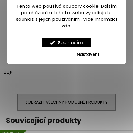
Tento web používá soubory cookie. Dalším
procházením tohoto webu vyjadřujete
souhlas s jejich používáním.. Více informací
zde
.
Merrell MORPHLITE leland
Skladem
(2 ks)
Souhlasím
2 239 Kč
Nastavení
44,5
ZOBRAZIT VŠECHNY PODOBNÉ PRODUKTY
Související produkty