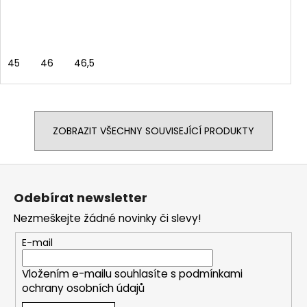
45
46
46,5
ZOBRAZIT VŠECHNY SOUVISEJÍCÍ PRODUKTY
Z
á
Odebírat newsletter
p
Nezmeškejte žádné novinky či slevy!
a
t
E-mail
í
Vložením e-mailu souhlasíte s
podmínkami
ochrany osobních údajů