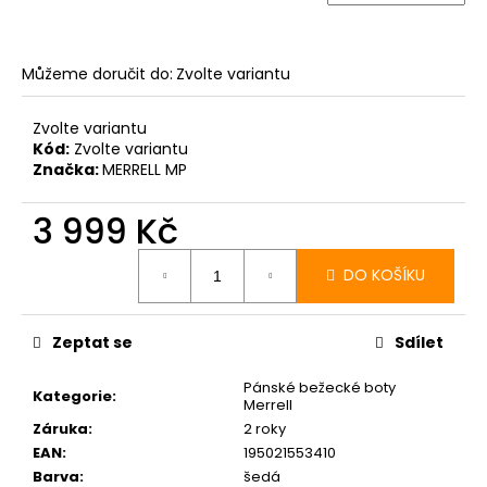
Můžeme doručit do:
Zvolte variantu
Zvolte variantu
Kód:
Zvolte variantu
Značka:
MERRELL MP
3 999 Kč
Měrná
cena:
DO KOŠÍKU
Zeptat se
Sdílet
Pánské bežecké boty
Kategorie
:
Merrell
Záruka
:
2 roky
EAN
:
195021553410
Barva
:
šedá