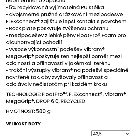
nepříjemného zápachu
• 5% recyklovaná vyjímatelná PU stélka
• dvojsměrné pružné drážkování mezipodešve
FLEXconnect® zajišťuje lepší kontakt s povrchem
• Rock plate poskytuje zvýšenou ochranu
• mezipodešev z lehké pěny FloatPro® Foam pro
dlouhotrvající pohodlí
• vysoce výkonnostní podešev Vibram®
MegaGrip® poskytuje ten nejlepší poměr mezi
odolností a přilnavostí v jakémkoli terénu
• trakční výstupky Vibram® na podešvi speciálně
navržené tak, aby zvyšovaly přilnavost a
odolávaly nečistotám při každém kroku
TECHNOLOGIE: FloatPro™, FLEXconnect®, Vibram®
MegaGrip®, DROP 6.0, RECYCLED
HMOTNOST: 580 g
VELIKOST BOTY