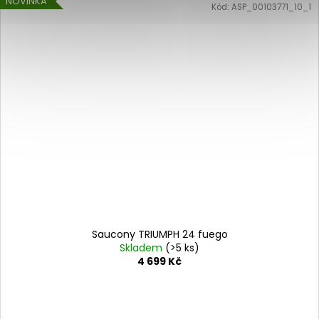
NOVINKA
Kód:
ASP_00103771_10_1
Saucony TRIUMPH 24 fuego
Skladem
(>5 ks)
4 699 Kč