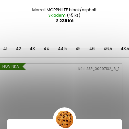
Merrell MORPHLITE black/asphalt
Skladem
(>5 ks)
2 239 Kč
41
42
43
44
44,5
45
46
46,5
43,5
NOVINKA
Kód:
ASP_00097102_8_1