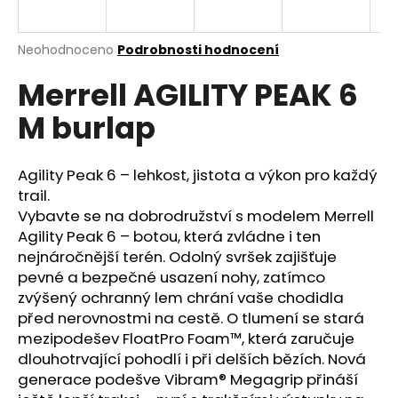
a
j
Průměrné
Neohodnoceno
Podrobnosti hodnocení
í
hodnocení
Merrell AGILITY PEAK 6
produktu
t
je
?
M burlap
0,0
z
5
hvězdiček.
Agility Peak 6 – lehkost, jistota a výkon pro každý
trail.
HLEDAT
Vybavte se na dobrodružství s modelem Merrell
Agility Peak 6 – botou, která zvládne i ten
nejnáročnější terén. Odolný svršek zajišťuje
pevné a bezpečné usazení nohy, zatímco
D
zvýšený ochranný lem chrání vaše chodidla
o
před nerovnostmi na cestě. O tlumení se stará
p
mezipodešev FloatPro Foam™, která zaručuje
o
dlouhotrvající pohodlí i při delších bězích. Nová
r
generace podešve Vibram® Megagrip přináší
u