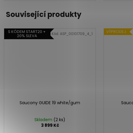
Související produkty
S KÓDEM START20 +
VÝPRODEJ
Kód:
ASP_00101709_4_1
20% SLEVA
Saucony GUIDE 19 white/gum
Sauco
Skladem
(2 ks)
3 899 Kč