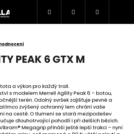
Hledat
Přihlášení
Nákupní
Akce
košík
 hodnocení
ITY PEAK 6 GTX M
istota a výkon pro každý trail.
ví s modelem Merrell Agility Peak 6 – botou,
očnější terén. Odolný svršek zajišťuje pevné a
zatímco zvýšený ochranný lem chrání vaše
i na cestě. O tlumení se stará mezipodešev
Následující
čuje dlouhotrvající pohodlí i při delších bězích.
bram® Megagrip přináší ještě lepší trakci – nyní