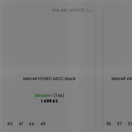
Kód:
ASP_00102721_1_1
Merrell HYDRO MOC black
Merrell V
Skladem
(1 ks)
1 499 Kč
40
41
44
45
36
37
3