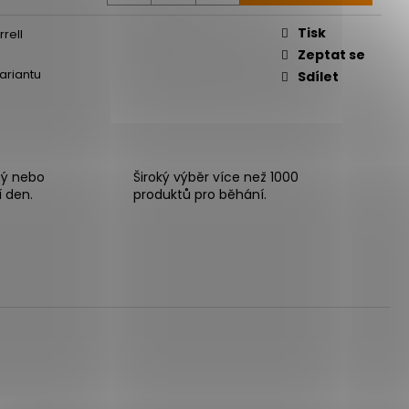
Tisk
rell
Zeptat se
variantu
Sdílet
ný nebo
Široký výběr více než 1000
í den.
produktů pro běhání.