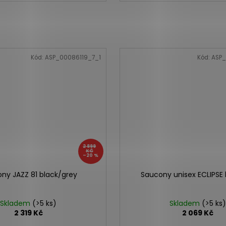
Kód:
ASP_00086119_7_1
Kód:
ASP_
2 899
KČ
–20 %
ny JAZZ 81 black/grey
Saucony unisex ECLIPSE 
Skladem
(>5 ks)
Skladem
(>5 ks)
2 319 Kč
2 069 Kč