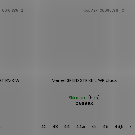
_00101335_2_1
Kód:
ASP_00095736_10_1
ORT RMX W
Merrell SPEED STRIKE 2 WP black
Skladem
(5 ks)
2 599 Kč
2
42
43
44
44,5
45
46
46,5
4