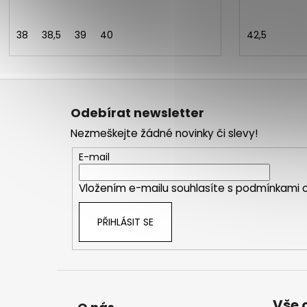
38
38,5
39
40
42,5
Z
á
Odebírat newsletter
p
Nezmeškejte žádné novinky či slevy!
a
t
E-mail
í
Vložením e-mailu souhlasíte s
podmínkami o
PŘIHLÁSIT SE
Vše 