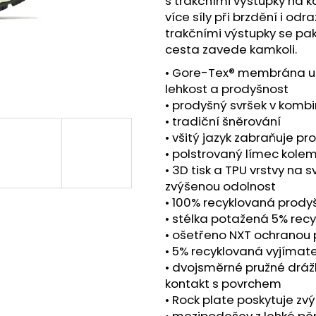
s trakčními výstupky na k
BOTY CRAFT CTM ULTRA TRAIL - ŠEDÁ
SAUCONY XODUS
více síly při brzdění i o
1 599 Kč
2 999 Kč
trakčními výstupky se pa
Původně:
1 990 Kč
Původně:
4 299
cesta zavede kamkoli.
• Gore-Tex® membrána udrž
lehkost a prodyšnost
• prodyšný svršek v kombi
• tradiční šněrování
• všitý jazyk zabraňuje pro
• polstrovaný límec kole
• 3D tisk a TPU vrstvy na 
zvýšenou odolnost
• 100% recyklovaná prody
• stélka potažená 5% re
• ošetřeno NXT ochranou
• 5% recyklovaná vyjímate
• dvojsměrné pružné dráž
kontakt s povrchem
• Rock plate poskytuje z
• mezipodešev z lehké pě