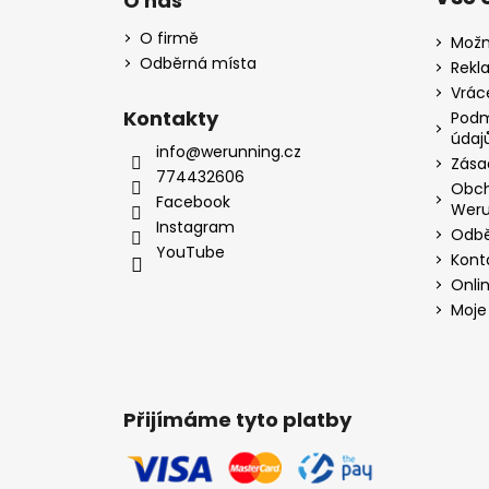
O nás
O firmě
Možn
Odběrná místa
Rekl
Vrác
Kontakty
Podm
údaj
info@werunning.cz
Zása
774432606
Obch
Facebook
Weru
Instagram
Odbě
YouTube
Kont
Onli
Moje
Přijímáme tyto platby