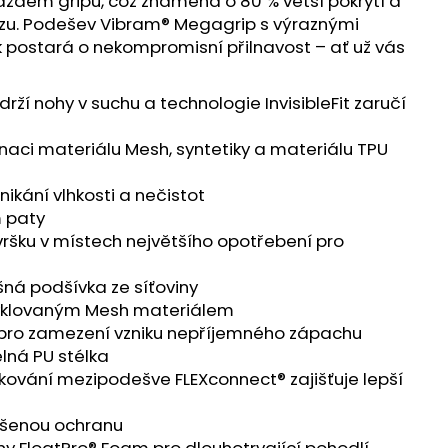
aždém gripu, což znamená o 80 % větší pokrytí a
 ULTRA 3 BLACK/DUSK
drazu. Podešev Vibram® Megagrip s výraznými
k postará o nekompromisní přilnavost – ať už vás
 Kč
í nohy v suchu a technologie InvisibleFit zaručí
naci materiálu Mesh, syntetiky a materiálu TPU
nikání vlhkosti a nečistot
m paty
svršku v místech největšího opotřebení pro
šná podšívka ze síťoviny
cyklovaným Mesh materiálem
 pro zamezení vzniku nepříjemného zápachu
lná PU stélka
kování mezipodešve FLEXconnect® zajišťuje lepší
výšenou ochranu
ny FloatPro® Foam pro dlouhotrvající pohodlí