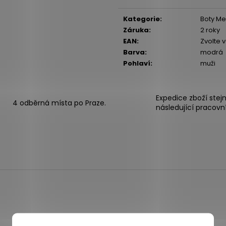
cena:
Kategorie
:
Boty Mer
Záruka
:
2 roky
EAN
:
Zvolte 
Barva
:
modrá
Pohlaví
:
muži
Expedice zboží stej
4 odběrná místa po Praze.
následující pracovn