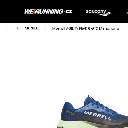
K
Přejít
na
o
obsah
Zpět
Zpět
š
do
do
í
Domů
MERRELL
Merrell AGILITY PEAK 6 GTX M mariana
k
obchodu
obchodu