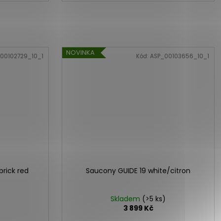
NOVINKA
00102729_10_1
Kód:
ASP_00103656_10_1
brick red
Saucony GUIDE 19 white/citron
Skladem
(>5 ks)
3 899 Kč