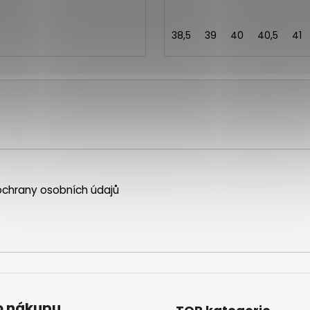
38,5
39
40
40,5
41
chrany osobních údajů
o nákupu