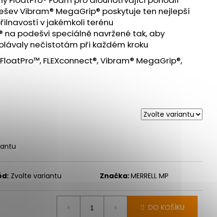
ešev Vibram® MegaGrip® poskytuje ten nejlepší
ilnavostí v jakémkoli terénu
® na podešvi speciálně navržené tak, aby
dolávaly nečistotám při každém kroku
FloatPro™, FLEXconnect®, Vibram® MegaGrip®,
iantu
ód:
Zvolte variantu
Značka:
MERRELL MP
DO KOŠÍKU