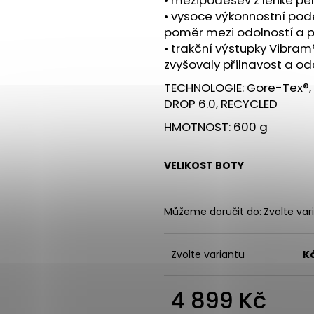
• vysoce výkonnostní pod
poměr mezi odolností a př
• trakční výstupky Vibram
zvyšovaly přilnavost a o
TECHNOLOGIE: Gore-Tex®, 
DROP 6.0, RECYCLED
HMOTNOST: 600 g
VELIKOST BOTY
Můžeme doručit do:
Zvolte var
Zvolte variantu
K
4 899 Kč
Měrná