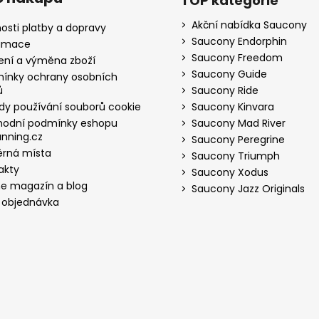
TOP kategorie
Akční nabídka Saucony
osti platby a dopravy
Saucony Endorphin
amace
Saucony Freedom
ení a výměna zboží
Saucony Guide
ínky ochrany osobních
ů
Saucony Ride
dy používání souborů cookie
Saucony Kinvara
odní podmínky eshopu
Saucony Mad River
nning.cz
Saucony Peregrine
rná místa
Saucony Triumph
akty
Saucony Xodus
ne magazín a blog
Saucony Jazz Originals
 objednávka