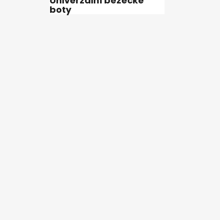
Univerzální běžecké
boty