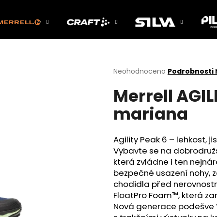
Co potřebujete najít?
Průměrné
Neohodnoceno
Podrobnosti
hodnocení
Merrell AGIL
produktu
HLEDAT
je
mariana
0,0
z
5
Doporučujeme
hvězdiček.
Agility Peak 6 – lehkost, j
Vybavte se na dobrodružst
která zvládne i ten nejnár
bezpečné usazení nohy, 
chodidla před nerovnostm
FloatPro Foam™, která zaru
Nová generace podešve Vi