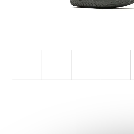
SAUCONY RIDE 14 RUNSHIELD SOLAR
CHILL (PÁNSKE)
2 190 Kč
Původně:
4 050 Kč