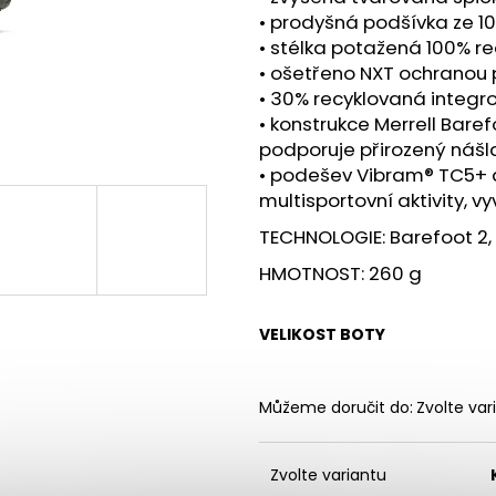
BOTY CRAFT ENDURANCE 3 - BÍLÁ
BOTY CRAFT PA
• prodyšná podšívka ze 1
3 990 Kč
3 490 Kč
• stélka potažená 100% 
• ošetřeno NXT ochranou
• 30% recyklovaná integr
• konstrukce Merrell Baref
podporuje přirozený nášl
• podešev Vibram® TC5+ 
multisportovní aktivity, v
TECHNOLOGIE: Barefoot 2,
HMOTNOST: 260 g
VELIKOST BOTY
Můžeme doručit do:
Zvolte var
Zvolte variantu