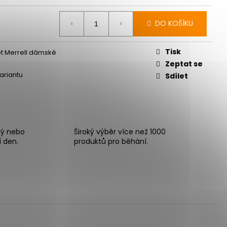
DO KOŠÍKU
Tisk
t Merrell dámské
Zeptat se
variantu
Sdílet
ný nebo
Široký výběr více než 1000
í den.
produktů pro běhání.