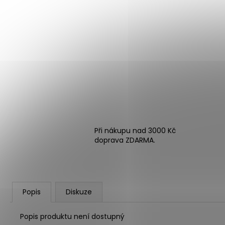
Při nákupu nad 3000 Kč
doprava ZDARMA.
Popis
Diskuze
Popis produktu není dostupný