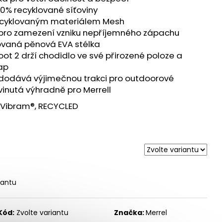
CER 2 - ORANŽOVÁ
00% recyklované síťoviny
recyklovaným materiálem Mesh
 pro zamezení vzniku nepříjemného zápachu
ovaná pěnová EVA stélka
oot 2 drží chodidlo ve své přirozené poloze a
ap
dodává výjimečnou trakci pro outdoorové
yvinutá výhradně pro Merrell
 Vibram®, RECYCLED
iantu
Kód:
Zvolte variantu
Značka:
Merrel