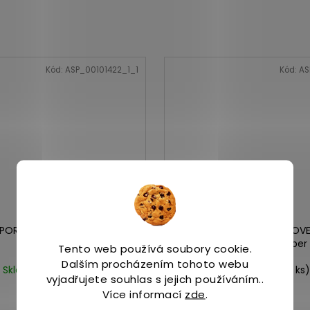
Kód:
ASP_00101422_1_1
Kód:
AS
APOR GLOVE 7 LTR W peony
Merrell VAPOR GLOV
stucco/casper
Tento web používá soubory cookie.
Dalším procházením tohoto webu
Skladem
(3 ks)
Skladem
(>5 ks)
vyjadřujete souhlas s jejich používáním..
2 899 Kč
2 899 Kč
Více informací
zde
.