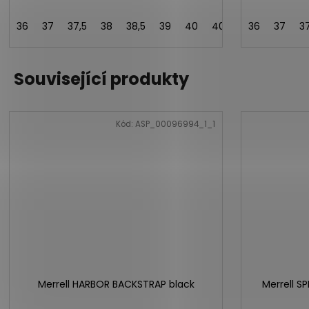
36
37
37,5
38
38,5
39
40
40,5
41
36
42
37
42
3
Související produkty
Kód:
ASP_00096994_1_1
Merrell HARBOR BACKSTRAP black
Merrell S