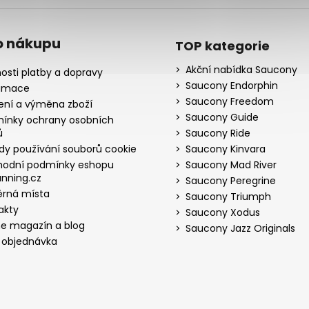
o nákupu
TOP kategorie
Akční nabídka Saucony
osti platby a dopravy
Saucony Endorphin
amace
Saucony Freedom
ení a výměna zboží
Saucony Guide
ínky ochrany osobních
ů
Saucony Ride
dy používání souborů cookie
Saucony Kinvara
odní podmínky eshopu
Saucony Mad River
nning.cz
Saucony Peregrine
rná místa
Saucony Triumph
akty
Saucony Xodus
ne magazín a blog
Saucony Jazz Originals
 objednávka