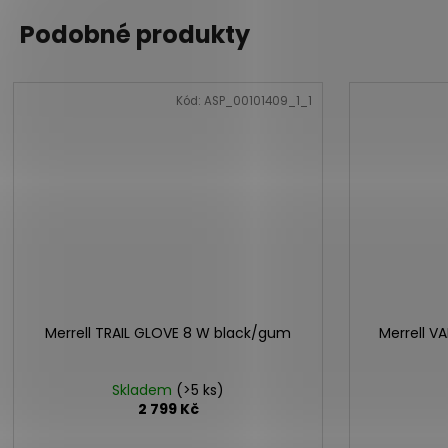
Podobné produkty
Kód:
ASP_00101409_1_1
Merrell TRAIL GLOVE 8 W black/gum
Merrell V
Skladem
(>5 ks)
2 799 Kč