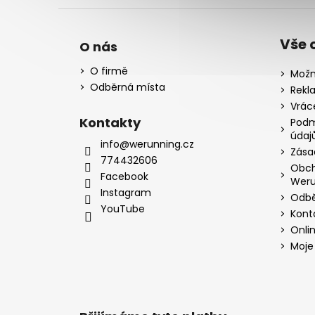
Vše 
O nás
O firmě
Možn
Odběrná místa
Rekl
Vrác
Kontakty
Podm
údaj
info@werunning.cz
Zása
774432606
Obch
Facebook
Weru
Instagram
Odbě
YouTube
Kont
Onli
Moje