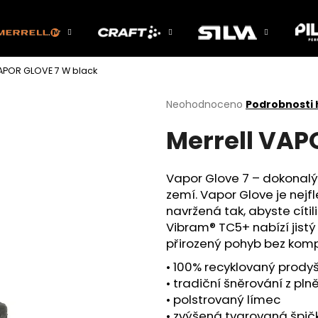
VAPOR GLOVE 7 W black
Co potřebujete najít?
Průměrné
Neohodnoceno
Podrobnosti
hodnocení
Merrell VAP
produktu
HLEDAT
je
0,0
z
Vapor Glove 7 – dokonalý p
5
Doporučujeme
zemí. Vapor Glove je nejfl
hvězdiček.
navržená tak, abyste cíti
Vibram® TC5+ nabízí jist
přirozený pohyb bez kom
• 100% recyklovaný prody
• tradiční šněrování z pl
• polstrovaný límec
• zvýšená tvarovaná špič