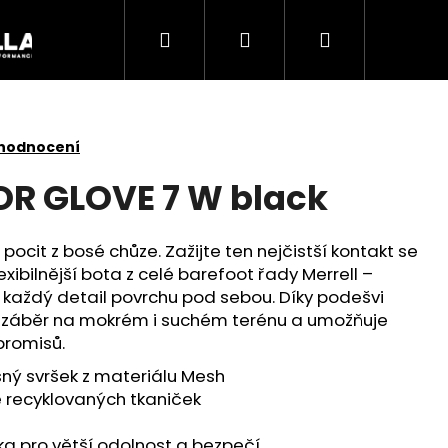
Hledat
Přihlášení
Nákupní
Akce
košík
 hodnocení
OR GLOVE 7 W black
ocit z bosé chůze. Zažijte ten nejčistší kontakt se
exibilnější bota z celé barefoot řady Merrell –
li každý detail povrchu pod sebou. Díky podešvi
ý záběr na mokrém i suchém terénu a umožňuje
promisů.
šný svršek z materiálu Mesh
ně recyklovaných tkaniček
Následující
ka pro větší odolnost a bezpečí