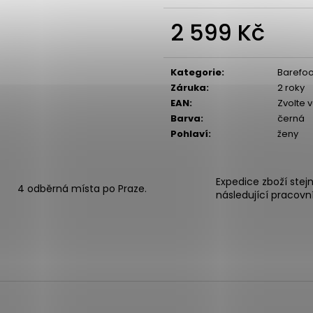
2 599 Kč
Měrná
cena:
Kategorie
:
Barefoo
Záruka
:
2 roky
EAN
:
Zvolte 
Barva
:
černá
Pohlaví
:
ženy
Expedice zboží stej
4 odběrná místa po Praze.
následující pracovn