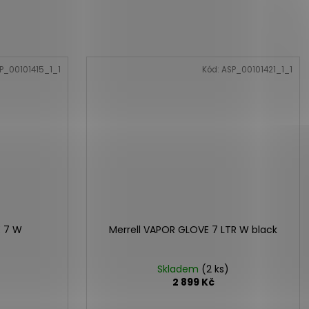
P_00101415_1_1
Kód:
ASP_00101421_1_1
E 7 W
Merrell VAPOR GLOVE 7 LTR W black
Skladem
(2 ks)
2 899 Kč