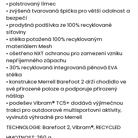
č
• polstrovaný límec
u
• zvýšená tvarovaná špička pro větší odolnost a
j
bezpečí
e
• prodyšná podšívka ze 100% recyklované
m
síťoviny
e
• stélka potažená 100% recyklovaným
materiálem Mesh
BOTY
• ošetřeno NXT ochranou pro zamezení vzniku
CRAFT
nepříjemného zápachu
KYPE
• 30% recyklovaná integrovaná pěnová EVA
PRO
-
stélka
ZELENÁ
• konstrukce Merrell Barefoot 2 drží chodidlo ve
7
své přirozené poloze a podporuje přirozený
990
nášlap
Kč
• podešev Vibram® TC5+ dodává výjimečnou
trakci pro outdoorové multisportovní aktivity,
vyvinutá výhradně pro Merrell
TECHNOLOGIE: Barefoot 2, Vibram®, RECYCLED
HMOTNOST: 260 g