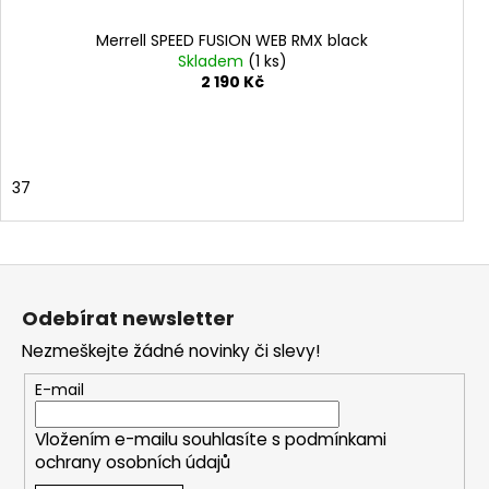
Merrell SPEED FUSION WEB RMX black
Skladem
(1 ks)
2 190 Kč
37
Z
á
Odebírat newsletter
p
Nezmeškejte žádné novinky či slevy!
a
t
E-mail
í
Vložením e-mailu souhlasíte s
podmínkami
ochrany osobních údajů