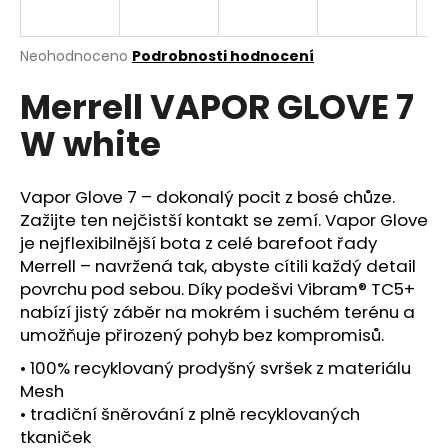
a
j
Průměrné
Neohodnoceno
Podrobnosti hodnocení
í
hodnocení
Merrell VAPOR GLOVE 7
produktu
t
je
?
W white
0,0
z
5
hvězdiček.
Vapor Glove 7 – dokonalý pocit z bosé chůze.
Zažijte ten nejčistší kontakt se zemí. Vapor Glove
HLEDAT
je nejflexibilnější bota z celé barefoot řady
Merrell – navržená tak, abyste cítili každý detail
povrchu pod sebou. Díky podešvi Vibram® TC5+
nabízí jistý záběr na mokrém i suchém terénu a
D
umožňuje přirozený pohyb bez kompromisů.
o
p
• 100% recyklovaný prodyšný svršek z materiálu
o
Mesh
r
• tradiční šněrování z plně recyklovaných
u
tkaniček