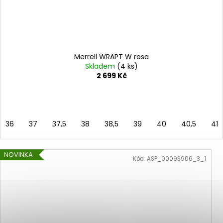
Merrell WRAPT W rosa
Skladem
(4 ks)
2 699 Kč
36
37
37,5
38
38,5
39
40
40,5
41
NOVINKA
Kód:
ASP_00093906_3_1