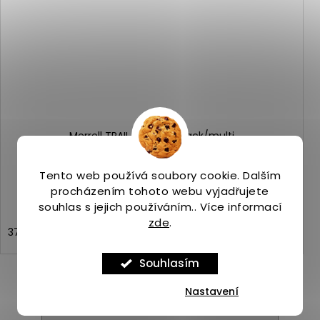
Merrell TRAIL GLOVE 7 black/multi
Skladem
(1 ks)
2 719 Kč
Tento web používá soubory cookie. Dalším
procházením tohoto webu vyjadřujete
souhlas s jejich používáním.. Více informací
zde
.
37,5
Souhlasím
Nastavení
ZOBRAZIT VŠECHNY PODOBNÉ PRODUKTY