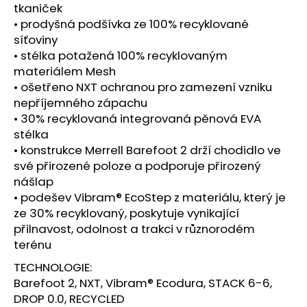
č
tkaniček
u
• prodyšná podšívka ze 100% recyklované
j
síťoviny
e
• stélka potažená 100% recyklovaným
m
materiálem Mesh
e
• ošetřeno NXT ochranou pro zamezení vzniku
nepříjemného zápachu
BOTY
• 30% recyklovaná integrovaná pěnová EVA
CRAFT
stélka
KYPE
• konstrukce Merrell Barefoot 2 drží chodidlo ve
PRO
-
své přirozené poloze a podporuje přirozený
ZELENÁ
nášlap
7
• podešev Vibram® EcoStep z materiálu, který je
990
ze 30% recyklovaný, poskytuje vynikající
Kč
přilnavost, odolnost a trakci v různorodém
terénu
TECHNOLOGIE:
Barefoot 2, NXT, Vibram® Ecodura, STACK 6-6,
DROP 0.0, RECYCLED