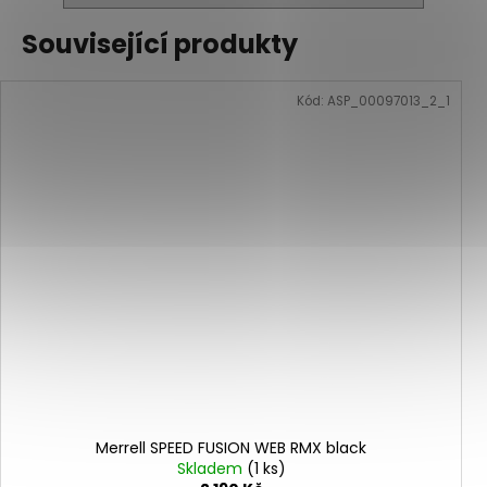
Související produkty
Kód:
ASP_00097013_2_1
Merrell SPEED FUSION WEB RMX black
Skladem
(1 ks)