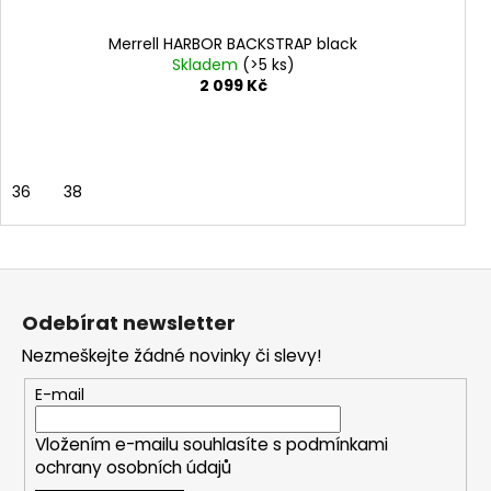
Merrell HARBOR BACKSTRAP black
Skladem
(>5 ks)
2 099 Kč
36
38
Z
á
Odebírat newsletter
p
Nezmeškejte žádné novinky či slevy!
a
t
E-mail
í
Vložením e-mailu souhlasíte s
podmínkami
ochrany osobních údajů