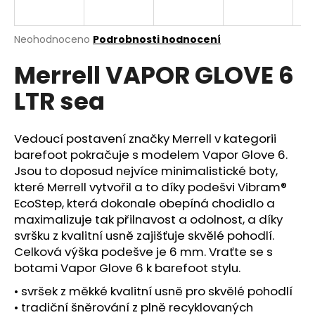
a
j
Průměrné
Neohodnoceno
Podrobnosti hodnocení
í
hodnocení
Merrell VAPOR GLOVE 6
produktu
t
je
?
LTR sea
0,0
z
5
hvězdiček.
Vedoucí postavení značky Merrell v kategorii
barefoot pokračuje s modelem Vapor Glove 6.
HLEDAT
Jsou to doposud nejvíce minimalistické boty,
které Merrell vytvořil a to díky podešvi Vibram®
EcoStep, která dokonale obepíná chodidlo a
maximalizuje tak přilnavost a odolnost, a díky
D
svršku z kvalitní usně zajišťuje skvělé pohodlí.
o
Celková výška podešve je 6 mm. Vraťte se s
p
botami Vapor Glove 6 k barefoot stylu.
o
r
• svršek z měkké kvalitní usně pro skvělé pohodlí
u
• tradiční šněrování z plně recyklovaných