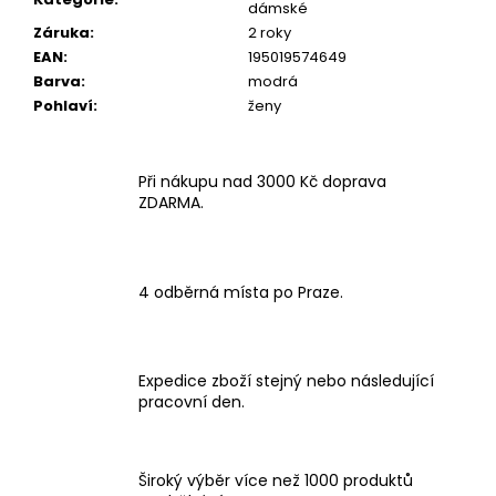
dámské
Záruka
:
2 roky
EAN
:
195019574649
Barva
:
modrá
Pohlaví
:
ženy
Při nákupu nad 3000 Kč doprava
ZDARMA.
4 odběrná místa po Praze.
Expedice zboží stejný nebo následující
pracovní den.
Široký výběr více než 1000 produktů