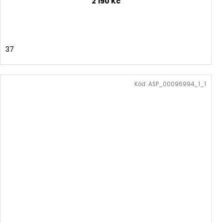
2 190 Kč
37
Kód:
ASP_00096994_1_1