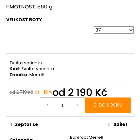
HMOTNOST: 360 g
VELIKOST BOTY
Zvolte variantu
Kód:
Zvolte variantu
Značka:
Merrell
od
2 190 Kč
od 2 719 Kč
až –19 %
Měrná
cena:
DO KOŠÍKU
Zeptat se
Sdílet
Barefoot Merrell
Kategorie
: