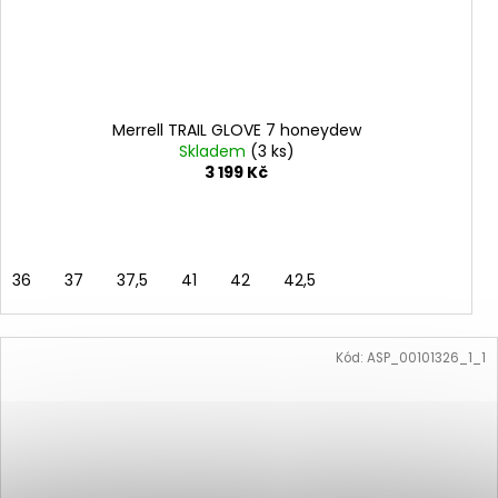
Merrell TRAIL GLOVE 7 honeydew
Skladem
(3 ks)
3 199 Kč
36
37
37,5
41
42
42,5
Kód:
ASP_00101326_1_1