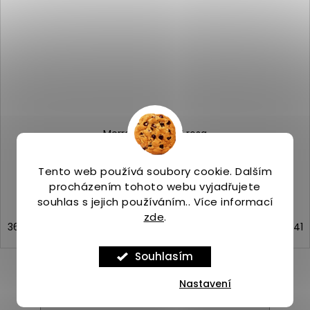
Merrell WRAPT W rosa
Skladem
(4 ks)
2 699 Kč
Tento web používá soubory cookie. Dalším
procházením tohoto webu vyjadřujete
souhlas s jejich používáním.. Více informací
zde
.
36
37
37,5
38
38,5
39
40
40,5
41
Souhlasím
Nastavení
ZOBRAZIT VŠECHNY PODOBNÉ PRODUKTY