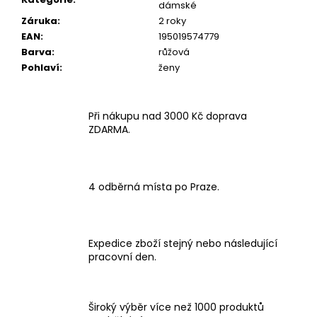
dámské
Záruka
:
2 roky
EAN
:
195019574779
Barva
:
růžová
Pohlaví
:
ženy
Při nákupu nad 3000 Kč doprava
ZDARMA.
4 odběrná místa po Praze.
Expedice zboží stejný nebo následující
pracovní den.
Široký výběr více než 1000 produktů