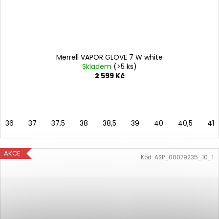
Merrell VAPOR GLOVE 7 W white
Skladem
(>5 ks)
2 599 Kč
36
37
37,5
38
38,5
39
40
40,5
41
AKCE
Kód:
ASP_00079235_10_1