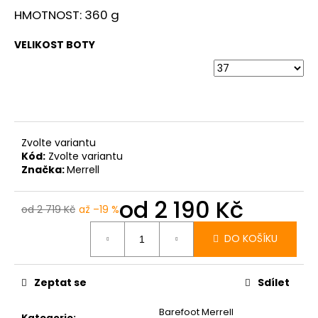
HMOTNOST: 360 g
VELIKOST BOTY
Zvolte variantu
Kód:
Zvolte variantu
Značka:
Merrell
od
2 190 Kč
od 2 719 Kč
až –19 %
Měrná
cena:
DO KOŠÍKU
Zeptat se
Sdílet
Barefoot Merrell
Kategorie
: