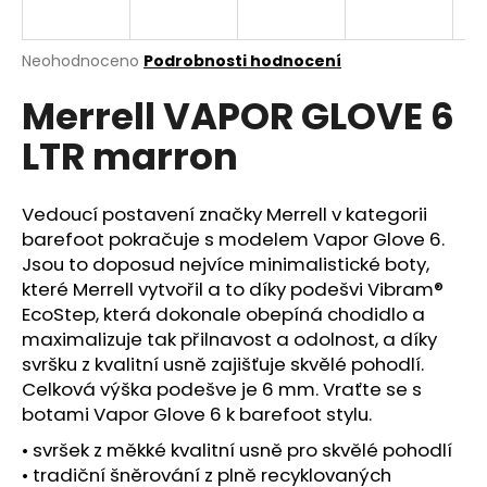
a
j
Průměrné
Neohodnoceno
Podrobnosti hodnocení
í
hodnocení
Merrell VAPOR GLOVE 6
produktu
t
je
?
LTR marron
0,0
z
5
hvězdiček.
Vedoucí postavení značky Merrell v kategorii
barefoot pokračuje s modelem Vapor Glove 6.
HLEDAT
Jsou to doposud nejvíce minimalistické boty,
které Merrell vytvořil a to díky podešvi Vibram®
EcoStep, která dokonale obepíná chodidlo a
maximalizuje tak přilnavost a odolnost, a díky
D
svršku z kvalitní usně zajišťuje skvělé pohodlí.
o
Celková výška podešve je 6 mm. Vraťte se s
p
botami Vapor Glove 6 k barefoot stylu.
o
r
• svršek z měkké kvalitní usně pro skvělé pohodlí
u
• tradiční šněrování z plně recyklovaných