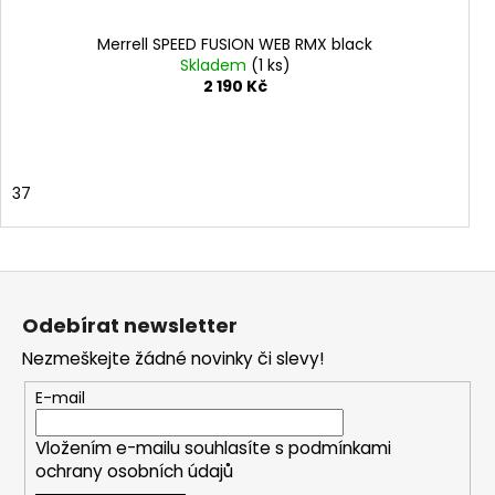
Merrell SPEED FUSION WEB RMX black
Skladem
(1 ks)
2 190 Kč
37
Z
á
Odebírat newsletter
p
Nezmeškejte žádné novinky či slevy!
a
t
E-mail
í
Vložením e-mailu souhlasíte s
podmínkami
ochrany osobních údajů