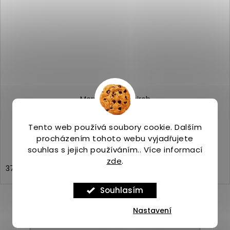
Merrell WRAPT birch
Skladem
(4 ks)
2 399 Kč
Tento web používá soubory cookie. Dalším
procházením tohoto webu vyjadřujete
souhlas s jejich používáním.. Více informací
zde
.
37
37,5
38
38,5
40,5
41
42
42,5
Souhlasím
Nastavení
ZOBRAZIT VŠECHNY PODOBNÉ PRODUKTY