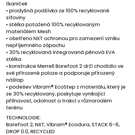
č
tkaniček
u
• prodyšná podšívka ze 100% recyklované
j
síťoviny
e
• stélka potažená 100% recyklovaným
m
materiálem Mesh
e
• ošetřeno NXT ochranou pro zamezení vzniku
nepříjemného zápachu
BOTY
• 30% recyklovaná integrovaná pěnová EVA
CRAFT
stélka
ENDURANCE
• konstrukce Merrell Barefoot 2 drží chodidlo ve
3
-
své přirozené poloze a podporuje přirozený
BÍLÁ
nášlap
3
• podešev Vibram® EcoStep z materiálu, který je
990
ze 30% recyklovaný, poskytuje vynikající
Kč
přilnavost, odolnost a trakci v různorodém
terénu
TECHNOLOGIE:
Barefoot 2, NXT, Vibram® Ecodura, STACK 6-6,
DROP 0.0, RECYCLED