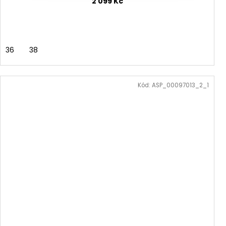
2 099 Kč
36
38
Kód:
ASP_00097013_2_1