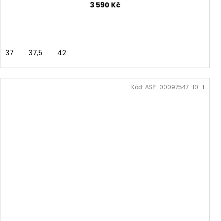
3 590 Kč
37
37,5
42
Kód:
ASP_00097547_10_1