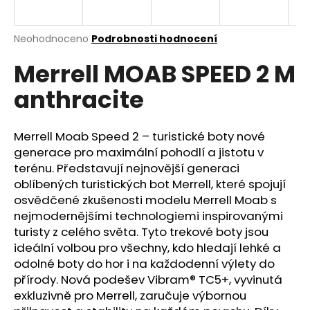
a
j
Průměrné
Neohodnoceno
Podrobnosti hodnocení
í
hodnocení
Merrell MOAB SPEED 2 M
produktu
t
je
?
anthracite
0,0
z
5
hvězdiček.
Merrell Moab Speed 2 – turistické boty nové
generace pro maximální pohodlí a jistotu v
HLEDAT
terénu. Představují nejnovější generaci
oblíbených turistických bot Merrell, které spojují
osvědčené zkušenosti modelu Merrell Moab s
nejmodernějšími technologiemi inspirovanými
D
turisty z celého světa. Tyto trekové boty jsou
o
ideální volbou pro všechny, kdo hledají lehké a
p
odolné boty do hor i na každodenní výlety do
o
přírody. Nová podešev Vibram® TC5+, vyvinutá
r
exkluzivně pro Merrell, zaručuje výbornou
u