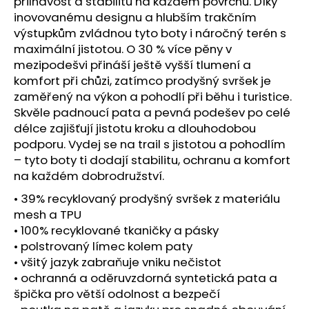
č
přilnavost a stabilitu na každém povrchu. Díky
u
inovovanému designu a hlubším trakčním
j
výstupkům zvládnou tyto boty i náročný terén s
e
maximální jistotou. O 30 % více pěny v
m
mezipodešvi přináší ještě vyšší tlumení a
e
komfort při chůzi, zatímco prodyšný svršek je
zaměřený na výkon a pohodlí při běhu i turistice.
Skvěle padnoucí pata a pevná podešev po celé
BOTY
délce zajišťují jistotu kroku a dlouhodobou
CRAFT
KYPE
podporu. Vydej se na trail s jistotou a pohodlím
PRO
– tyto boty ti dodají stabilitu, ochranu a komfort
-
na každém dobrodružství.
ZELENÁ
7
• 39% recyklovaný prodyšný svršek z materiálu
990
mesh a TPU
Kč
• 100% recyklované tkaničky a pásky
• polstrovaný límec kolem paty
• všitý jazyk zabraňuje vniku nečistot
• ochranná a oděruvzdorná syntetická pata a
špička pro větší odolnost a bezpečí