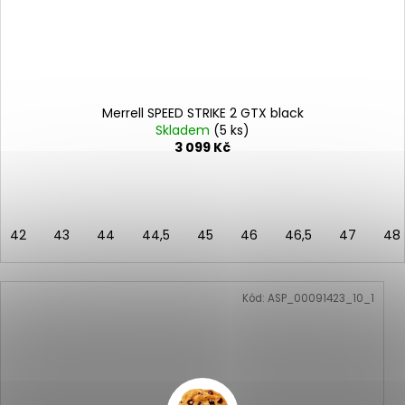
Merrell SPEED STRIKE 2 GTX black
Skladem
(5 ks)
3 099 Kč
42
43
44
44,5
45
46
46,5
47
48
Kód:
ASP_00091423_10_1