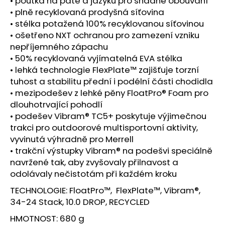
• poutka na patě a jazyku pro snadné obouvání
• plně recyklovaná prodyšná síťovina
• stélka potažená 100% recyklovanou síťovinou
• ošetřeno NXT ochranou pro zamezení vzniku
nepříjemného zápachu
• 50% recyklovaná vyjímatelná EVA stélka
• lehká technologie FlexPlate™ zajišťuje torzní
tuhost a stabilitu přední i podélní části chodidla
• mezipodešev z lehké pěny FloatPro® Foam pro
dlouhotrvající pohodlí
• podešev Vibram® TC5+ poskytuje výjimečnou
trakci pro outdoorové multisportovní aktivity,
vyvinutá výhradně pro Merrell
• trakční výstupky Vibram® na podešvi speciálně
navržené tak, aby zvyšovaly přilnavost a
odolávaly nečistotám při každém kroku
TECHNOLOGIE: FloatPro™, FlexPlate™, Vibram®,
34-24 Stack, 10.0 DROP, RECYCLED
HMOTNOST: 680 g