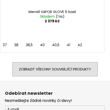
Merrell VAPOR GLOVE 6 basil
Skladem
(1 ks)
2 379 Kč
37
38
38,5
40
40,5
41
42
ZOBRAZIT VŠECHNY SOUVISEJÍCÍ PRODUKTY
Z
á
Odebírat newsletter
p
Nezmeškejte žádné novinky či slevy!
a
t
E-mail