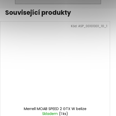
Související produkty
Kód:
ASP_00101301_10_1
Merrell MOAB SPEED 2 GTX W belize
Skladem
(1 ks)