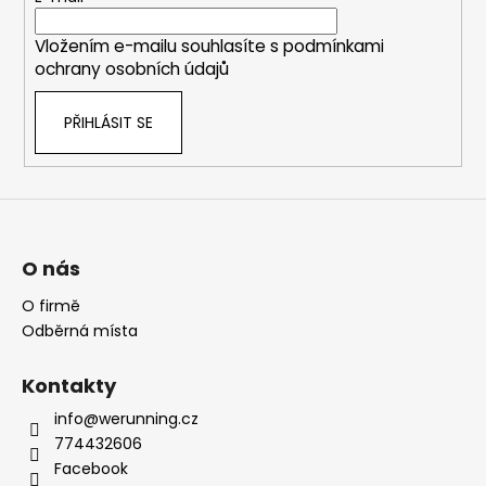
í
Vložením e-mailu souhlasíte s
podmínkami
ochrany osobních údajů
PŘIHLÁSIT SE
O nás
O firmě
Odběrná místa
Kontakty
info@werunning.cz
774432606
Facebook