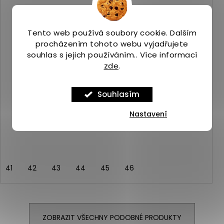
Tento web používá soubory cookie. Dalším
procházením tohoto webu vyjadřujete
souhlas s jejich používáním.. Více informací
zde
.
Souhlasím
Merrell SPEED ECO MID WP black
Skladem
(>5 ks)
Nastavení
2 879 Kč
41
42
43
44
45
46
ZOBRAZIT VŠECHNY PODOBNÉ PRODUKTY