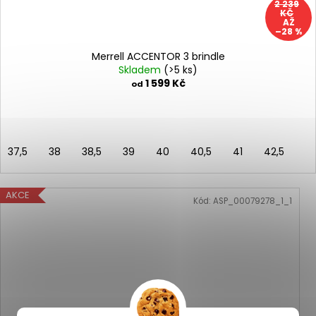
2 239
KČ
AŽ
–28 %
Merrell ACCENTOR 3 brindle
Skladem
(>5 ks)
1 599 Kč
od
37,5
38
38,5
39
40
40,5
41
42,5
AKCE
Kód:
ASP_00079278_1_1