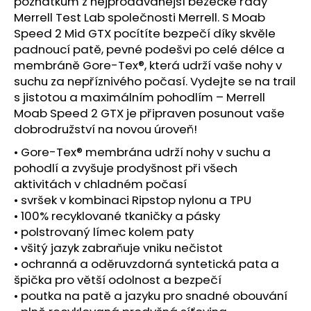
č
poznatkům z nejprodávanější běžecké řady
u
Merrell Test Lab společnosti Merrell. S Moab
j
Speed 2 Mid GTX pocítíte bezpečí díky skvěle
e
padnoucí patě, pevné podešvi po celé délce a
m
membráně Gore-Tex®, která udrží vaše nohy v
e
suchu za nepříznivého počasí. Vydejte se na trail
s jistotou a maximálním pohodlím – Merrell
Moab Speed 2 GTX je připraven posunout vaše
BOTY
dobrodružství na novou úroveň!
CRAFT
CTM
• Gore-Tex® membrána udrží nohy v suchu a
ULTRA
TRAIL
pohodlí a zvyšuje prodyšnost při všech
-
aktivitách v chladném počasí
ŠEDÁ
• svršek v kombinaci Ripstop nylonu a TPU
1
• 100% recyklované tkaničky a pásky
599
• polstrovaný límec kolem paty
Kč
Původně:
• všitý jazyk zabraňuje vniku nečistot
1
• ochranná a oděruvzdorná syntetická pata a
990
špička pro větší odolnost a bezpečí
Kč
• poutka na patě a jazyku pro snadné obouvání