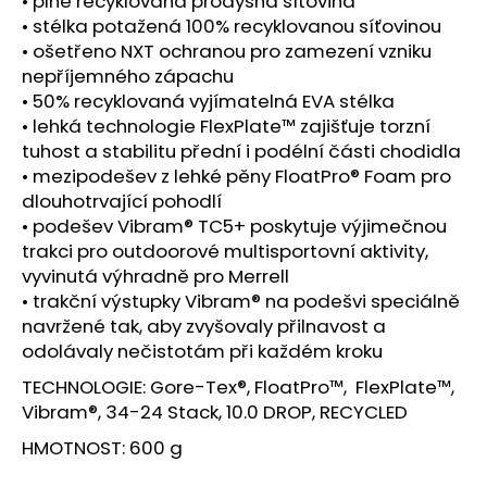
• plně recyklovaná prodyšná síťovina
• stélka potažená 100% recyklovanou síťovinou
• ošetřeno NXT ochranou pro zamezení vzniku
nepříjemného zápachu
• 50% recyklovaná vyjímatelná EVA stélka
• lehká technologie FlexPlate™ zajišťuje torzní
tuhost a stabilitu přední i podélní části chodidla
• mezipodešev z lehké pěny FloatPro® Foam pro
dlouhotrvající pohodlí
• podešev Vibram® TC5+ poskytuje výjimečnou
trakci pro outdoorové multisportovní aktivity,
vyvinutá výhradně pro Merrell
• trakční výstupky Vibram® na podešvi speciálně
navržené tak, aby zvyšovaly přilnavost a
odolávaly nečistotám při každém kroku
TECHNOLOGIE: Gore-Tex®, FloatPro™, FlexPlate™,
Vibram®, 34-24 Stack, 10.0 DROP, RECYCLED
HMOTNOST: 600 g