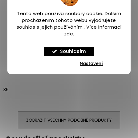
Tento web používá soubory cookie. Dalším
procházením tohoto webu vyjadřujete
souhlas s jejich používáním.. Více informací
zde
.
Merrell MOAB 3 GTX sedona sage
Souhlasím
Skladem
(1 ks)
3 119 Kč
Nastavení
36
ZOBRAZIT VŠECHNY PODOBNÉ PRODUKTY