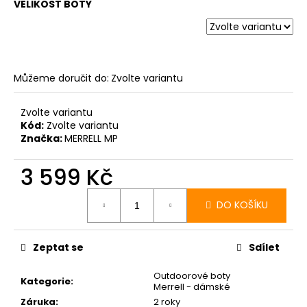
VELIKOST BOTY
Můžeme doručit do:
Zvolte variantu
Zvolte variantu
Kód:
Zvolte variantu
Značka:
MERRELL MP
3 599 Kč
Měrná
cena:
DO KOŠÍKU
Zeptat se
Sdílet
Outdoorové boty
Kategorie
:
Merrell - dámské
Záruka
:
2 roky