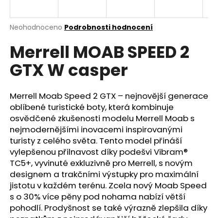
a
j
Průměrné
Neohodnoceno
Podrobnosti hodnocení
í
hodnocení
Merrell MOAB SPEED 2
produktu
t
je
?
GTX W casper
0,0
z
5
hvězdiček.
Merrell Moab Speed 2 GTX – nejnovější generace
oblíbené turistické boty, která kombinuje
HLEDAT
osvědčené zkušenosti modelu Merrell Moab s
nejmodernějšími inovacemi inspirovanými
turisty z celého světa. Tento model přináší
vylepšenou přilnavost díky podešvi Vibram®
D
TC5+, vyvinuté exkluzivně pro Merrell, s novým
o
designem a trakčními výstupky pro maximální
p
jistotu v každém terénu. Zcela nový Moab Speed
o
s o 30% více pěny pod nohama nabízí větší
r
pohodlí. Prodyšnost se také výrazně zlepšila díky
u