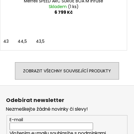
Merrell SPEED ARC SURGE BOA M infuse
Skladem
(1 ks)
6 799 Kč
43
44,5
43,5
ZOBRAZIT VŠECHNY SOUVISEJÍCÍ PRODUKTY
Z
á
Odebírat newsletter
p
Nezmeškejte žádné novinky či slevy!
a
t
E-mail
í
Vložením e-mailu souhlasíte s
podmínkami