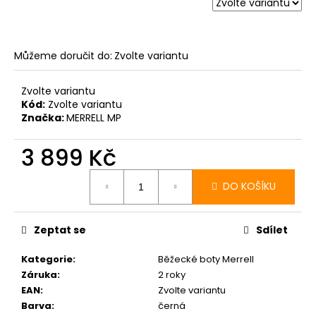
Můžeme doručit do:
Zvolte variantu
Zvolte variantu
Kód:
Zvolte variantu
Značka:
MERRELL MP
3 899 Kč
Měrná
cena:
DO KOŠÍKU
Zeptat se
Sdílet
Kategorie
:
Běžecké boty Merrell
Záruka
:
2 roky
EAN
:
Zvolte variantu
Barva
:
černá