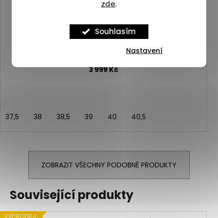
zde
.
Souhlasím
Nastavení
Merrell MTL SKYFIRE 2 MATRYX mantis
Skladem
(4 ks)
3 999 Kč
37,5
38
38,5
39
40
40,5
ZOBRAZIT VŠECHNY PODOBNÉ PRODUKTY
Související produkty
VÝPRODEJ