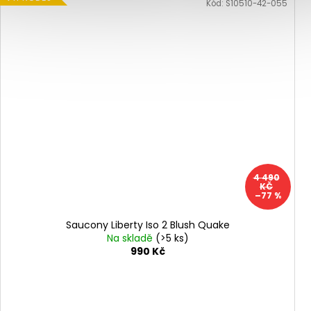
Kód:
S10510-42-055
4 490
KČ
–77 %
Saucony Liberty Iso 2 Blush Quake
Na skladě
(>5 ks)
990 Kč