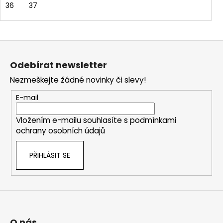
36
37
Z
á
Odebírat newsletter
p
Nezmeškejte žádné novinky či slevy!
a
t
E-mail
í
Vložením e-mailu souhlasíte s
podmínkami
ochrany osobních údajů
PŘIHLÁSIT SE
O nás