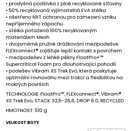
č
• prodyšná podšívka z plně recyklované síťoviny
u
• 50% recyklovaná vyjímatelná EVA stélka
j
• ošetřeno NXT ochranou pro zamezení vzniku
e
nepříjemného zápachu
m
• stélka potažená 100% recyklovaným
e
materiálem Mesh
• dvojsměrné pružné drážkování mezipodešve
BOTY
FLEXconnect® zajišťuje lepší kontakt s povrchem
CRAFT
• mezipodešev z lehké pěkny FloatPro+™
ENDURANCE
Supercritical Foam pro dlouhotrvající pohodlí
3
-
• podešev Vibram XS Trek Evo, která poskytuje
BÍLÁ
optimální rovnováhu mezi trakcí a flexibilitou na
3
mokrých površích
990
Kč
TECHNOLOGIE: FloatPro™, FLEXconnect®, Vibram®
XS Trek Evo, STACK 32,5-26,6, DROP 6.0, RECYCLED
HMOTNOST: 510 g
VELIKOST BOTY