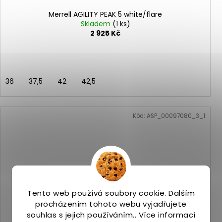
Merrell AGILITY PEAK 5 white/flare
Skladem
(1 ks)
2 925 Kč
36
37,5
42
42,5
Kód:
ASP_00097080_3_1
Tento web používá soubory cookie. Dalším
procházením tohoto webu vyjadřujete
souhlas s jejich používáním.. Více informací