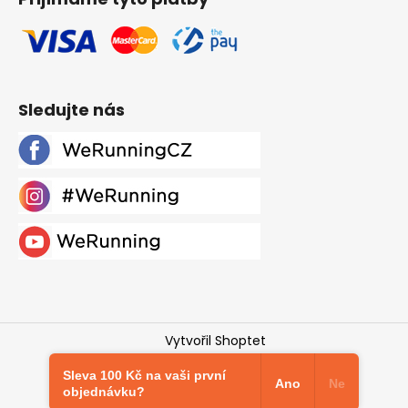
Sledujte nás
Vytvořil Shoptet
Copyright 2026
Werunning.cz
. Všechna práva
Sleva 100 Kč na vaši první
vyhrazena.
Upravit nastavení cookies
Ano
Ne
objednávku?