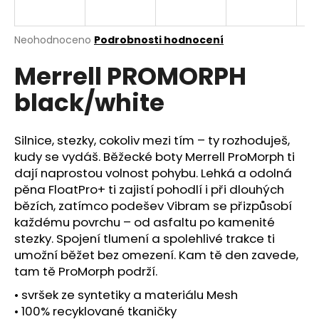
a
j
Průměrné
Neohodnoceno
Podrobnosti hodnocení
í
hodnocení
Merrell PROMORPH
produktu
t
je
?
black/white
0,0
z
5
hvězdiček.
Silnice, stezky, cokoliv mezi tím – ty rozhoduješ,
kudy se vydáš. Běžecké boty Merrell ProMorph ti
HLEDAT
dají naprostou volnost pohybu. Lehká a odolná
pěna FloatPro+ ti zajistí pohodlí i při dlouhých
bězích, zatímco podešev Vibram se přizpůsobí
každému povrchu – od asfaltu po kamenité
D
stezky. Spojení tlumení a spolehlivé trakce ti
o
umožní běžet bez omezení. Kam tě den zavede,
p
tam tě ProMorph podrží.
o
r
• svršek ze syntetiky a materiálu Mesh
u
• 100% recyklované tkaničky