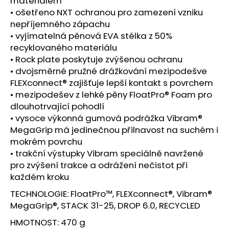
materiálem
• ošetřeno NXT ochranou pro zamezení vzniku
nepříjemného zápachu
• vyjímatelná pěnová EVA stélka z 50%
recyklovaného materiálu
• Rock plate poskytuje zvýšenou ochranu
• dvojsměrné pružné drážkování mezipodešve
FLEXconnect® zajišťuje lepší kontakt s povrchem
• mezipodešev z lehké pěny FloatPro® Foam pro
dlouhotrvající pohodlí
• vysoce výkonná gumová podrážka Vibram®
MegaGrip má jedinečnou přilnavost na suchém i
mokrém povrchu
• trakční výstupky Vibram speciálně navržené
pro zvýšení trakce a odrážení nečistot při
každém kroku
TECHNOLOGIE: FloatPro™, FLEXconnect®, Vibram®
MegaGrip®, STACK 31-25, DROP 6.0, RECYCLED
HMOTNOST: 470 g