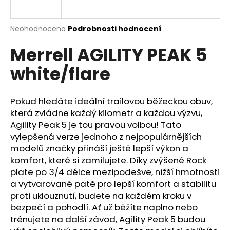
a
j
Průměrné
Neohodnoceno
Podrobnosti hodnocení
í
hodnocení
Merrell AGILITY PEAK 5
produktu
t
je
?
white/flare
0,0
z
5
hvězdiček.
Pokud hledáte ideální trailovou běžeckou obuv,
která zvládne každý kilometr a každou výzvu,
HLEDAT
Agility Peak 5 je tou pravou volbou! Tato
vylepšená verze jednoho z nejpopulárnějších
modelů značky přináší ještě lepší výkon a
komfort, které si zamilujete. Díky zvýšené Rock
D
plate po 3/4 délce mezipodešve, nižší hmotnosti
o
a vytvarované patě pro lepší komfort a stabilitu
p
proti uklouznutí, budete na každém kroku v
o
bezpečí a pohodlí. Ať už běžíte naplno nebo
r
trénujete na další závod, Agility Peak 5 budou
u