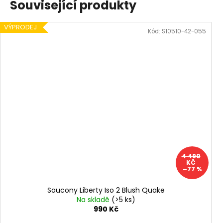
Související produkty
VÝPRODEJ
Kód:
S10510-42-055
4 490
KČ
–77 %
Saucony Liberty Iso 2 Blush Quake
Na skladě
(>5 ks)
990 Kč