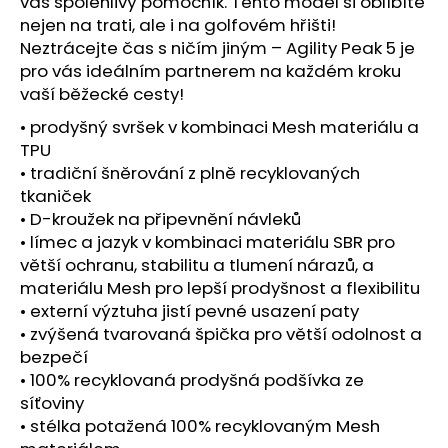
č
váš spolehlivý pomocník. Tento model si oblíbíte
u
nejen na trati, ale i na golfovém hřišti!
j
Neztrácejte čas s ničím jiným – Agility Peak 5 je
e
pro vás ideálním partnerem na každém kroku
m
vaší běžecké cesty!
e
• prodyšný svršek v kombinaci Mesh materiálu a
TPU
BOTY
• tradiční šněrování z plně recyklovaných
CRAFT
tkaniček
XPLOR
• D-kroužek na připevnění návleků
PRO
-
• límec a jazyk v kombinaci materiálu SBR pro
ORANŽOVÁ
větší ochranu, stabilitu a tlumení nárazů, a
4
materiálu Mesh pro lepší prodyšnost a flexibilitu
156
• externí výztuha jistí pevné usazení paty
Kč
• zvýšená tvarovaná špička pro větší odolnost a
bezpečí
• 100% recyklovaná prodyšná podšívka ze
síťoviny
• stélka potažená 100% recyklovaným Mesh