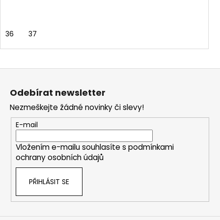
36
37
Z
á
Odebírat newsletter
p
Nezmeškejte žádné novinky či slevy!
a
t
E-mail
í
Vložením e-mailu souhlasíte s
podmínkami
ochrany osobních údajů
PŘIHLÁSIT SE