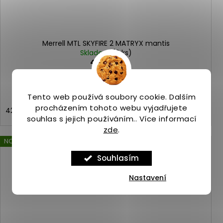
Merrell MTL SKYFIRE 2 MATRYX mantis
Skladem
(3 ks)
4 249 Kč
Tento web používá soubory cookie. Dalším
procházením tohoto webu vyjadřujete
42
43
44
44,5
45
46
43,5
souhlas s jejich používáním.. Více informací
zde
.
NOVINKA
Kód:
ASP_00097081_9_1
Souhlasím
Nastavení