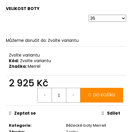
VELIKOST BOTY
Můžeme doručit do:
Zvolte variantu
Zvolte variantu
Kód:
Zvolte variantu
Značka:
Merrel
2 925 Kč
Měrná
cena:
DO KOŠÍKU
Zeptat se
Sdílet
Kategorie
:
Běžecké boty Merrell
Záruka
:
2 roky