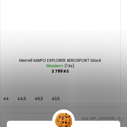
Merrell MAIPO EXPLORER AEROSPORT black
Skladem
(1 ks)
2 799 Kč
44
44,5
46,5
43,5
Kód:
ASP_00097343_10_1