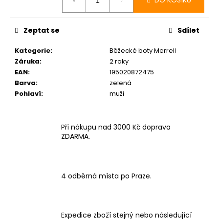
DO KOŠÍKU
Zeptat se
Sdílet
Kategorie
:
Běžecké boty Merrell
Záruka
:
2 roky
EAN
:
195020872475
Barva
:
zelená
Pohlaví
:
muži
Při nákupu nad 3000 Kč doprava
ZDARMA.
4 odběrná místa po Praze.
Expedice zboží stejný nebo následující