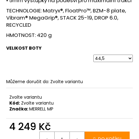
• 5mm výstupky na podešvi pro maximální trakci
TECHNOLOGIE: Matryx®, FloatPro™, BZM-8 plate,
Vibram® MegaGrip®, STACK 25-19, DROP 6.0,
RECYCLED
HMOTNOST: 420 g
VELIKOST BOTY
Můžeme doručit do:
Zvolte variantu
Zvolte variantu
Kód:
Zvolte variantu
Značka:
MERRELL MP
4 249 Kč
Měrná
cena: