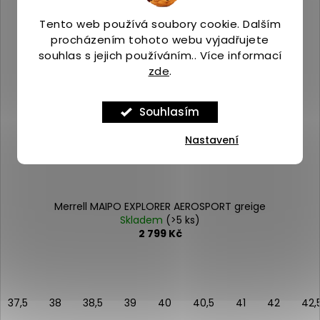
Tento web používá soubory cookie. Dalším
procházením tohoto webu vyjadřujete
souhlas s jejich používáním.. Více informací
zde
.
Souhlasím
Nastavení
Merrell MAIPO EXPLORER AEROSPORT greige
Skladem
(>5 ks)
2 799 Kč
37,5
38
38,5
39
40
40,5
41
42
42,