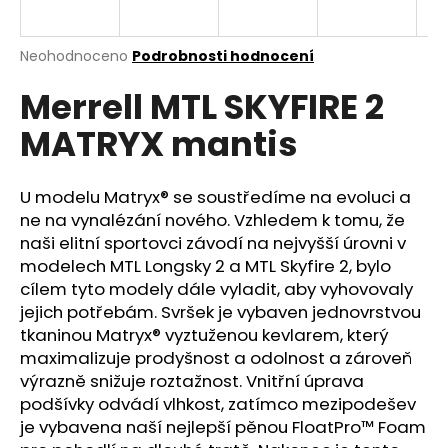
a
j
Průměrné
Neohodnoceno
Podrobnosti hodnocení
í
hodnocení
Merrell MTL SKYFIRE 2
produktu
t
je
?
MATRYX mantis
0,0
z
5
hvězdiček.
U modelu Matryx® se soustředíme na evoluci a
ne na vynalézání nového. Vzhledem k tomu, že
HLEDAT
naši elitní sportovci závodí na nejvyšší úrovni v
modelech MTL Longsky 2 a MTL Skyfire 2, bylo
cílem tyto modely dále vyladit, aby vyhovovaly
jejich potřebám. Svršek je vybaven jednovrstvou
D
tkaninou Matryx® vyztuženou kevlarem, který
o
maximalizuje prodyšnost a odolnost a zároveň
p
výrazně snižuje roztažnost. Vnitřní úprava
o
podšívky odvádí vlhkost, zatímco mezipodešev
r
je vybavena naší nejlepší pěnou FloatPro™ Foam
u