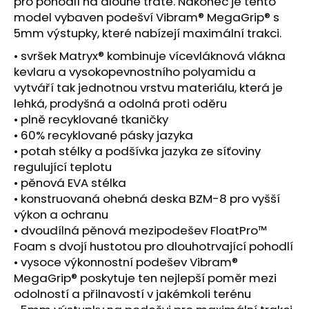
č
pro pohodlí na dlouhé tratě. Nakonec je tento
u
model vybaven podešví Vibram® MegaGrip® s
j
5mm výstupky, které nabízejí maximální trakci.
e
• svršek Matryx® kombinuje vícevláknová vlákna
m
kevlaru a vysokopevnostního polyamidu a
e
vytváří tak jednotnou vrstvu materiálu, která je
lehká, prodyšná a odolná proti oděru
BOTY
• plně recyklované tkaničky
CRAFT
• 60% recyklované pásky jazyka
PURE
• potah stélky a podšívka jazyka ze síťoviny
TRAIL
PRO
regulující teplotu
-
• pěnová EVA stélka
ČERVENÁ
• konstruovaná ohebná deska BZM-8 pro vyšší
3
výkon a ochranu
290
• dvoudílná pěnová mezipodešev FloatPro™
Kč
Foam s dvojí hustotou pro dlouhotrvající pohodlí
• vysoce výkonnostní podešev Vibram®
MegaGrip® poskytuje ten nejlepší poměr mezi
odolností a přilnavostí v jakémkoli terénu