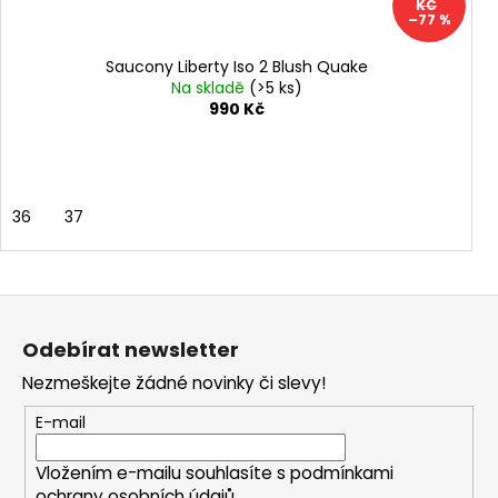
KČ
–77 %
Saucony Liberty Iso 2 Blush Quake
Na skladě
(>5 ks)
990 Kč
36
37
Z
á
Odebírat newsletter
p
Nezmeškejte žádné novinky či slevy!
a
t
E-mail
í
Vložením e-mailu souhlasíte s
podmínkami
ochrany osobních údajů