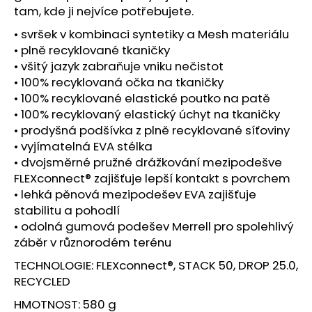
č
tam, kde ji nejvíce potřebujete.
u
j
• svršek v kombinaci syntetiky a Mesh materiálu
e
• plně recyklované tkaničky
m
• všitý jazyk zabraňuje vniku nečistot
e
• 100% recyklovaná očka na tkaničky
• 100% recyklované elastické poutko na patě
• 100% recyklovaný elastický úchyt na tkaničky
SAUCONY
• prodyšná podšívka z plně recyklované síťoviny
ENDORPHIN
PRO
• vyjímatelná EVA stélka
4
• dvojsměrné pružné drážkování mezipodešve
WHITE/MUTANT
FLEXconnect® zajišťuje lepší kontakt s povrchem
4
• lehká pěnová mezipodešev EVA zajišťuje
190
Kč
stabilitu a pohodlí
Původně:
• odolná gumová podešev Merrell pro spolehlivý
5
záběr v různorodém terénu
979
Kč
TECHNOLOGIE: FLEXconnect®, STACK 50, DROP 25.0,
RECYCLED
HMOTNOST: 580 g