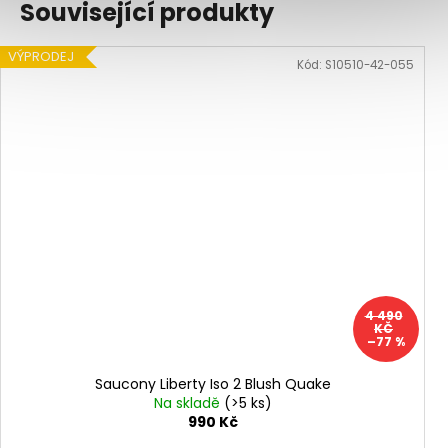
Související produkty
VÝPRODEJ
Kód:
S10510-42-055
4 490
KČ
–77 %
Saucony Liberty Iso 2 Blush Quake
Na skladě
(>5 ks)
990 Kč