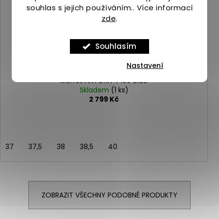
souhlas s jejich používáním.. Více informací
zde
.
Souhlasím
Nastavení
Merrell ANTORA 4 ice blue
Skladem
(1 ks)
2 799 Kč
37
37,5
38
38,5
40
ZOBRAZIT VŠECHNY PODOBNÉ PRODUKTY