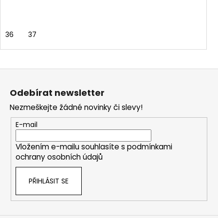
36
37
Z
á
Odebírat newsletter
p
Nezmeškejte žádné novinky či slevy!
a
t
E-mail
í
Vložením e-mailu souhlasíte s
podmínkami
ochrany osobních údajů
PŘIHLÁSIT SE