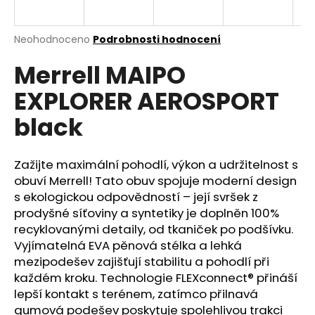
a
j
Průměrné
Neohodnoceno
Podrobnosti hodnocení
í
hodnocení
Merrell MAIPO
produktu
t
je
?
EXPLORER AEROSPORT
0,0
z
black
5
hvězdiček.
Zažijte maximální pohodlí, výkon a udržitelnost s
HLEDAT
obuví Merrell! Tato obuv spojuje moderní design
s ekologickou odpovědností – její svršek z
prodyšné síťoviny a syntetiky je doplněn 100%
D
recyklovanými detaily, od tkaniček po podšívku.
o
Vyjímatelná EVA pěnová stélka a lehká
p
mezipodešev zajišťují stabilitu a pohodlí při
o
každém kroku. Technologie FLEXconnect® přináší
r
lepší kontakt s terénem, zatímco přilnavá
u
gumová podešev poskytuje spolehlivou trakci