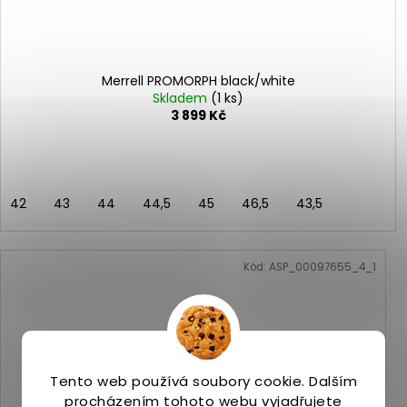
Merrell PROMORPH black/white
Skladem
(1 ks)
3 899 Kč
42
43
44
44,5
45
46,5
43,5
Kód:
ASP_00097655_4_1
Tento web používá soubory cookie. Dalším
procházením tohoto webu vyjadřujete