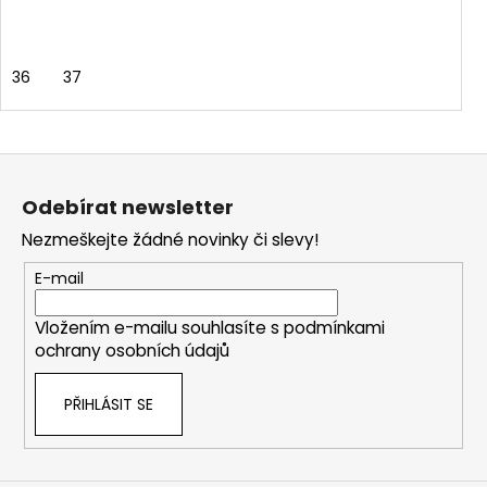
36
37
Z
á
Odebírat newsletter
p
Nezmeškejte žádné novinky či slevy!
a
t
E-mail
í
Vložením e-mailu souhlasíte s
podmínkami
ochrany osobních údajů
PŘIHLÁSIT SE