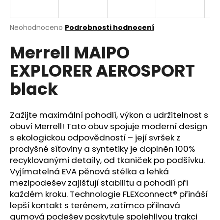
a
j
Průměrné
Neohodnoceno
Podrobnosti hodnocení
í
hodnocení
Merrell MAIPO
produktu
t
je
?
EXPLORER AEROSPORT
0,0
z
black
5
hvězdiček.
Zažijte maximální pohodlí, výkon a udržitelnost s
HLEDAT
obuví Merrell! Tato obuv spojuje moderní design
s ekologickou odpovědností – její svršek z
prodyšné síťoviny a syntetiky je doplněn 100%
D
recyklovanými detaily, od tkaniček po podšívku.
o
Vyjímatelná EVA pěnová stélka a lehká
p
mezipodešev zajišťují stabilitu a pohodlí při
o
každém kroku. Technologie FLEXconnect® přináší
r
lepší kontakt s terénem, zatímco přilnavá
u
gumová podešev poskytuje spolehlivou trakci