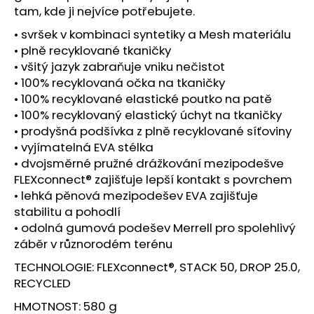
č
tam, kde ji nejvíce potřebujete.
u
j
• svršek v kombinaci syntetiky a Mesh materiálu
e
• plně recyklované tkaničky
m
• všitý jazyk zabraňuje vniku nečistot
e
• 100% recyklovaná očka na tkaničky
• 100% recyklované elastické poutko na patě
• 100% recyklovaný elastický úchyt na tkaničky
BOTY
• prodyšná podšívka z plně recyklované síťoviny
CRAFT
CTM
• vyjímatelná EVA stélka
ULTRA
• dvojsměrné pružné drážkování mezipodešve
3
FLEXconnect® zajišťuje lepší kontakt s povrchem
-
BÉŽOVÁ
• lehká pěnová mezipodešev EVA zajišťuje
1
stabilitu a pohodlí
599
• odolná gumová podešev Merrell pro spolehlivý
Kč
záběr v různorodém terénu
Původně:
1
TECHNOLOGIE: FLEXconnect®, STACK 50, DROP 25.0,
990
Kč
RECYCLED
HMOTNOST: 580 g