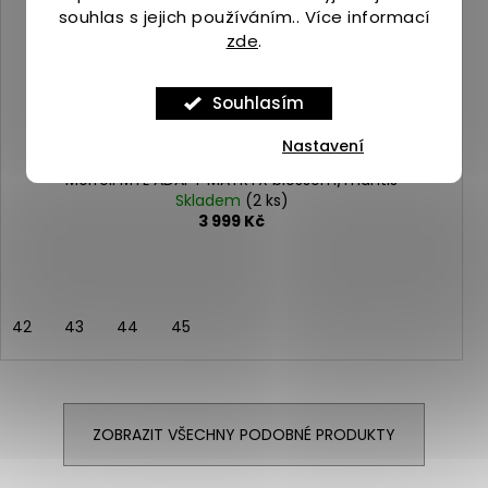
souhlas s jejich používáním.. Více informací
zde
.
Souhlasím
Nastavení
Merrell MTL ADAPT MATRYX blossom/mantis
Skladem
(2 ks)
3 999 Kč
42
43
44
45
ZOBRAZIT VŠECHNY PODOBNÉ PRODUKTY