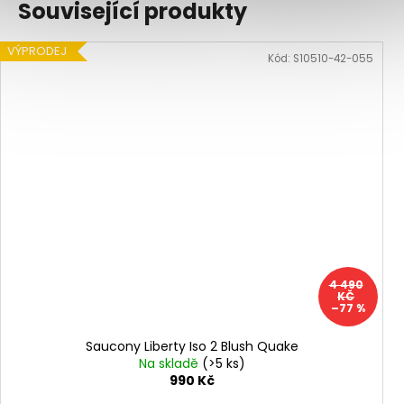
Související produkty
VÝPRODEJ
Kód:
S10510-42-055
4 490
KČ
–77 %
Saucony Liberty Iso 2 Blush Quake
Na skladě
(>5 ks)
990 Kč