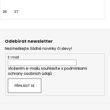
36
37
Z
á
Odebírat newsletter
p
Nezmeškejte žádné novinky či slevy!
a
t
E-mail
í
Vložením e-mailu souhlasíte s
podmínkami
ochrany osobních údajů
PŘIHLÁSIT SE