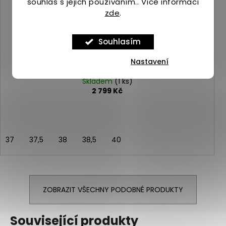
souhlas s jejich používáním.. Více informací
zde
.
Souhlasím
Nastavení
Merrell ANTORA 4 ice blue
Skladem
(1 ks)
2 799 Kč
37
37,5
38
38,5
40
ZOBRAZIT VŠECHNY PODOBNÉ PRODUKTY
Související produkty