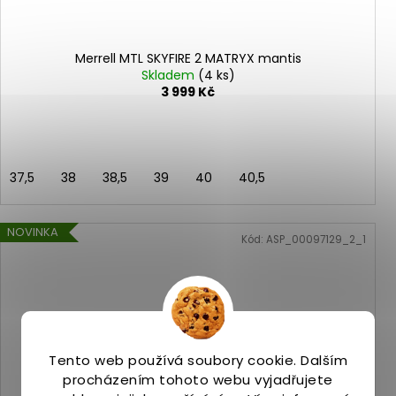
Merrell MTL SKYFIRE 2 MATRYX mantis
Skladem
(4 ks)
3 999 Kč
37,5
38
38,5
39
40
40,5
NOVINKA
Kód:
ASP_00097129_2_1
Tento web používá soubory cookie. Dalším
procházením tohoto webu vyjadřujete