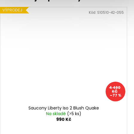
VÝPRODEJ
Kód:
S10510-42-055
4 490
KČ
–77 %
Saucony Liberty Iso 2 Blush Quake
Na skladě
(>5 ks)
990 Kč