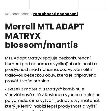
a
j
Průměrné
Neohodnoceno
Podrobnosti hodnocení
í
hodnocení
Merrell MTL ADAPT
produktu
t
je
?
MATRYX
0,0
z
blossom/mantis
5
hvězdiček.
MTL Adapt Matryx spojuje bezkonkurenční
HLEDAT
tlumení pod nohama s vynikající odolností a
prodyšností nad nohama, což vytváří elitní
trailovou běžeckou obuv, která je připravena
D
prověřit vaše hranice.
o
• svršek z materiálu Matryx® kombinuje
p
vícevláknové nitě z Kevlaru a vysoce odolného
o
polyamidu, čímž vytváří jednovrstvý materiál,
r
u
který je lehký, nabízí lepší prodyšnost a vyšší