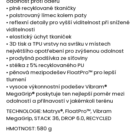
č
odolnost proti oděru
u
• plně recyklované tkaničky
j
• polstrovaný límec kolem paty
e
• reflexní detaily pro vyšší viditelnost při snížené
m
viditelnosti
e
• elastický úchyt tkaniček
• 3D tisk a TPU vrstvy na svršku v místech
největšího opotřebení pro zvýšenou odolnost
SAUCONY
• prodyšná podšívka ze síťoviny
XODUS
ULTRA
• stélka z 5% recyklovaného PU
3
• pěnová mezipodešev FloatPro™ pro lepší
BLACK/DUSK
tlumení
2
• vysoce výkonnostní podešev Vibram®
999
Kč
MegaGrip® poskytuje ten nejlepší poměr mezi
Původně:
odolností a přilnavostí v jakémkoli terénu
4
299
TECHNOLOGIE: Matryx®, FloatPro™, Vibram
Kč
MegaGrip, STACK 36, DROP 6.0, RECYCLED
HMOTNOST: 580 g