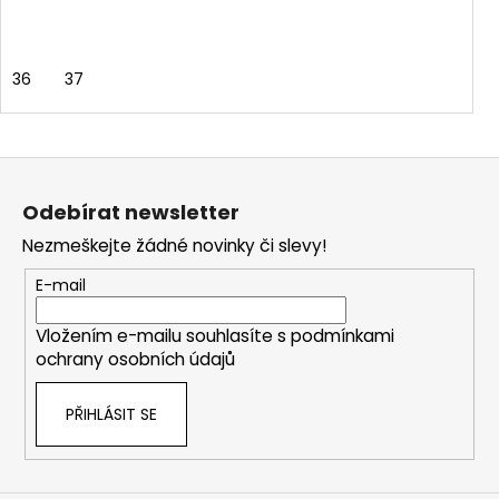
36
37
Z
á
Odebírat newsletter
p
Nezmeškejte žádné novinky či slevy!
a
t
E-mail
í
Vložením e-mailu souhlasíte s
podmínkami
ochrany osobních údajů
PŘIHLÁSIT SE