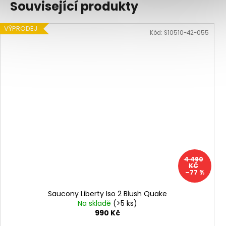
Související produkty
VÝPRODEJ
Kód:
S10510-42-055
4 490
KČ
–77 %
Saucony Liberty Iso 2 Blush Quake
Na skladě
(>5 ks)
990 Kč