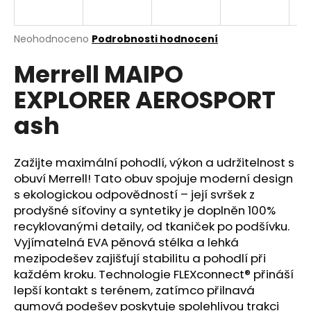
a
j
Průměrné
Neohodnoceno
Podrobnosti hodnocení
í
hodnocení
Merrell MAIPO
produktu
t
je
?
EXPLORER AEROSPORT
0,0
z
ash
5
hvězdiček.
Zažijte maximální pohodlí, výkon a udržitelnost s
HLEDAT
obuví Merrell! Tato obuv spojuje moderní design
s ekologickou odpovědností – její svršek z
prodyšné síťoviny a syntetiky je doplněn 100%
D
recyklovanými detaily, od tkaniček po podšívku.
o
Vyjímatelná EVA pěnová stélka a lehká
p
mezipodešev zajišťují stabilitu a pohodlí při
o
každém kroku. Technologie FLEXconnect® přináší
r
lepší kontakt s terénem, zatímco přilnavá
u
gumová podešev poskytuje spolehlivou trakci