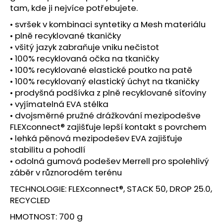
č
tam, kde ji nejvíce potřebujete.
u
j
• svršek v kombinaci syntetiky a Mesh materiálu
e
• plně recyklované tkaničky
m
• všitý jazyk zabraňuje vniku nečistot
e
• 100% recyklovaná očka na tkaničky
• 100% recyklované elastické poutko na patě
• 100% recyklovaný elastický úchyt na tkaničky
BOTY
• prodyšná podšívka z plně recyklované síťoviny
CRAFT
NORDLITE
• vyjímatelná EVA stélka
SPEED
• dvojsměrné pružné drážkování mezipodešve
2
FLEXconnect® zajišťuje lepší kontakt s povrchem
-
ČERNÁ
• lehká pěnová mezipodešev EVA zajišťuje
5
stabilitu a pohodlí
490
• odolná gumová podešev Merrell pro spolehlivý
Kč
záběr v různorodém terénu
TECHNOLOGIE: FLEXconnect®, STACK 50, DROP 25.0,
RECYCLED
HMOTNOST: 700 g