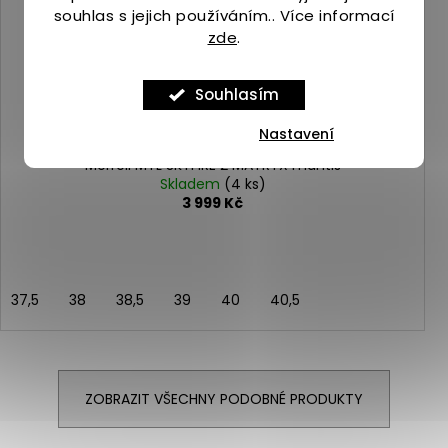
souhlas s jejich používáním.. Více informací
zde
.
Souhlasím
Nastavení
Merrell MTL SKYFIRE 2 MATRYX mantis
Skladem
(4 ks)
3 999 Kč
37,5
38
38,5
39
40
40,5
ZOBRAZIT VŠECHNY PODOBNÉ PRODUKTY