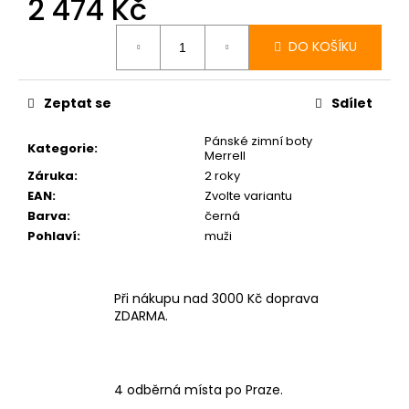
2 474 Kč
č
Měrná
u
cena:
j
DO KOŠÍKU
e
m
e
Zeptat se
Sdílet
Pánské zimní boty
Kategorie
:
BOTY
Merrell
CRAFT
Záruka
:
2 roky
PACER
EAN
:
Zvolte variantu
2
Barva
:
černá
-
ORANŽOVÁ
Pohlaví
:
muži
3
490
Kč
Při nákupu nad 3000 Kč doprava
ZDARMA.
4 odběrná místa po Praze.