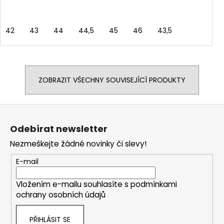
42
43
44
44,5
45
46
43,5
ZOBRAZIT VŠECHNY SOUVISEJÍCÍ PRODUKTY
Z
á
Odebírat newsletter
p
Nezmeškejte žádné novinky či slevy!
a
t
E-mail
í
Vložením e-mailu souhlasíte s
podmínkami
ochrany osobních údajů
PŘIHLÁSIT SE