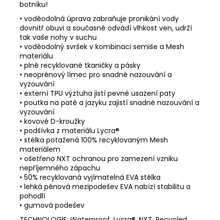
botníku!
• voděodolná úprava zabraňuje pronikání vody
dovnitř obuvi a současně odvádí vlhkost ven, udrží
tak vaše nohy v suchu
• voděodolný svršek v kombinaci semiše a Mesh
materiálu
• plně recyklované tkaničky a pásky
• neoprénový límec pro snadné nazouvání a
vyzouvání
• externí TPU výztuha jistí pevné usazení paty
• poutka na patě a jazyku zajistí snadné nazouvání a
vyzouvání
• kovové D-kroužky
• podšívka z materiálu Lycra®
• stélka potažená 100% recyklovaným Mesh
materiálem
• ošetřeno NXT ochranou pro zamezení vzniku
nepříjemného zápachu
• 50% recyklovaná vyjímatelná EVA stélka
• lehká pěnová mezipodešev EVA nabízí stabilitu a
pohodlí
• gumová podešev
TECHNOLOGIE: Waterproof, Lycra®, NXT, Recycled