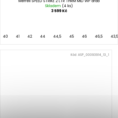
Merrell SPEED STRIKE 2 LTR THRM MID WP drab
Skladem
(4 ks)
3 599 Kč
40
41
42
44
44,5
45
46
46,5
43,
Kód:
ASP_00093914_13_1