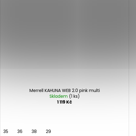
Merrell KAHUNA WEB 2.0 pink multi
Skladem
(1 ks)
1 119 Kč
35
36
38
29