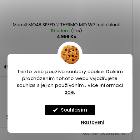
Merrell MOAB SPEED 2 THERMO MID WP triple black
Skladem
(1 ks)
4 999 Kč
48
41,5
Tento web používá soubory cookie. Dalším
procházením tohoto webu vyjadřujete
souhlas s jejich používáním.. Více informací
zde
.
ZOBRAZIT VŠECHNY PODOBNÉ PRODUKTY
Souhlasím
Související produkty
Nastavení
Kód:
ASP_00091590_10_1