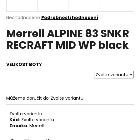
a
j
Průměrné
Neohodnoceno
Podrobnosti hodnocení
í
hodnocení
Merrell ALPINE 83 SNKR
produktu
t
je
?
RECRAFT MID WP black
0,0
z
5
hvězdiček.
VELIKOST BOTY
HLEDAT
Můžeme doručit do:
Zvolte variantu
D
o
p
Zvolte variantu
o
Kód:
Zvolte variantu
Značka:
Merrell
r
u