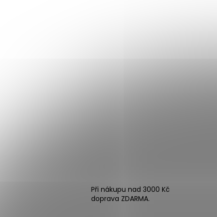
Při nákupu nad 3000 Kč
doprava ZDARMA.