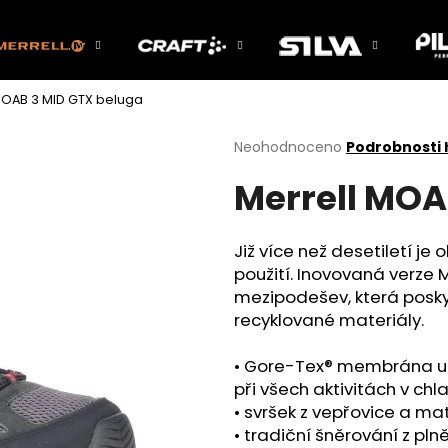
MOAB 3 MID GTX beluga
Co potřebujete najít?
Průměrné
Neohodnoceno
Podrobnosti
hodnocení
Merrell MOA
produktu
HLEDAT
je
0,0
z
Již více než desetiletí je
5
Doporučujeme
použití. Inovovaná verze
hvězdiček.
mezipodešev, která posky
recyklované materiály.
• Gore-Tex® membrána udr
při všech aktivitách v c
• svršek z vepřovice a ma
• tradiční šněrování z pl