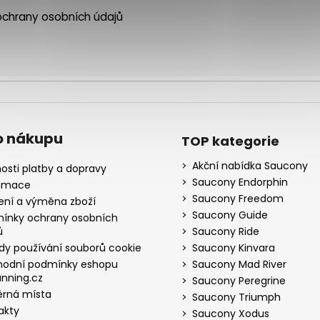
chrany osobních údajů
o nákupu
TOP kategorie
Akční nabídka Saucony
osti platby a dopravy
Saucony Endorphin
amace
Saucony Freedom
ení a výměna zboží
Saucony Guide
ínky ochrany osobních
ů
Saucony Ride
dy používání souborů cookie
Saucony Kinvara
odní podmínky eshopu
Saucony Mad River
nning.cz
Saucony Peregrine
rná místa
Saucony Triumph
akty
Saucony Xodus