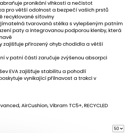
 ULTRA 3 BLACK/DUSK
 zabraňuje pronikání vlhkosti a nečistot
a pro větší odolnost a bezpečí vašich prstů
 Kč
ě recyklované síťoviny
vyjímatelná tvarovaná stélka s vylepšeným patním
ení paty a integrovanou podporou klenby, která
navě
 zajišťuje přirozený ohyb chodidla a větší
ení v patní části zaručuje zvýšenou absorpci
v EVA zajišťuje stabilitu a pohodlí
skytuje vynikající přilnavost a trakci v
Advanced, AirCushion, Vibram TC5+, RECYCLED