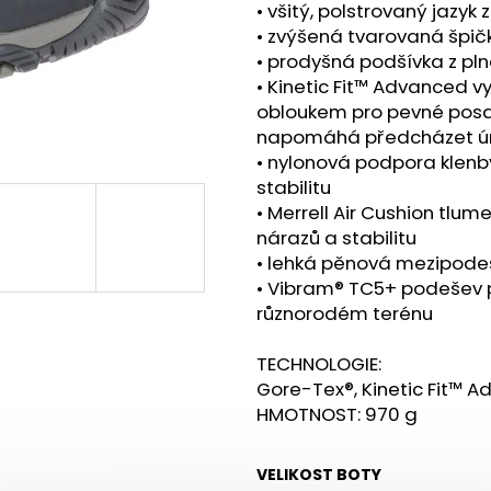
BOTY CRAFT CTM ULTRA TRAIL - ŠEDÁ
SAUCONY XODUS
• všitý, polstrovaný jazyk
1 599 Kč
2 999 Kč
• zvýšená tvarovaná špičk
Původně:
1 990 Kč
Původně:
4 299
• prodyšná podšívka z pln
• Kinetic Fit™ Advanced 
obloukem pro pevné posaz
napomáhá předcházet ú
• nylonová podpora klenby
stabilitu
• Merrell Air Cushion tlum
nárazů a stabilitu
• lehká pěnová mezipodeše
• Vibram® TC5+ podešev po
různorodém terénu
TECHNOLOGIE:
Gore-Tex®, Kinetic Fit™ 
HMOTNOST: 970 g
VELIKOST BOTY