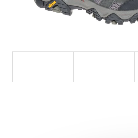
SAUCONY ENDORPHIN AZURA
VIZIRED/BLACK
3 999 Kč