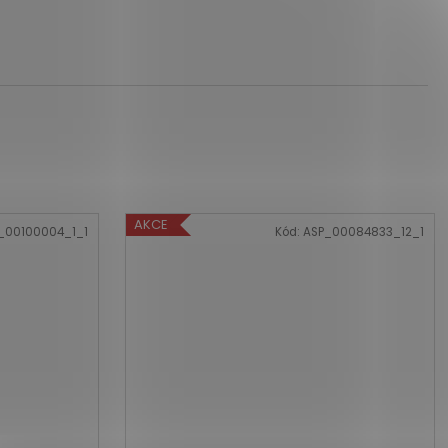
AKCE
_00100004_1_1
Kód:
ASP_00084833_12_1