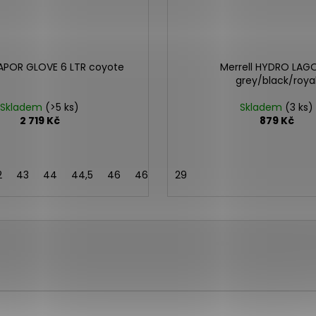
VAPOR GLOVE 6 LTR coyote
Merrell HYDRO LA
grey/black/roya
Skladem
(>5 ks)
Skladem
(3 ks)
2 719 Kč
879 Kč
2
43
44
44,5
46
46,5
43,5
29
41,5