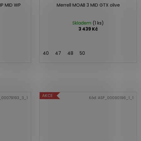
IP MID WP
Merrell MOAB 3 MID GTX olive
Skladem
(1 ks)
3 439 Kč
40
47
48
50
AKCE
_00079193_3_1
Kód:
ASP_00090196_1_1