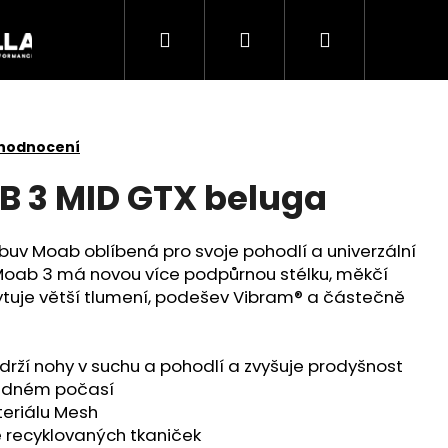
Hledat
Přihlášení
Nákupní
Akce
košík
 hodnocení
B 3 MID GTX beluga
 obuv Moab oblíbená pro svoje pohodlí a univerzální
 Moab 3 má novou více podpůrnou stélku, měkčí
tuje větší tlumení, podešev Vibram® a částečně
ží nohy v suchu a pohodlí a zvyšuje prodyšnost
hladném počasí
Následující
teriálu Mesh
ně recyklovaných tkaniček