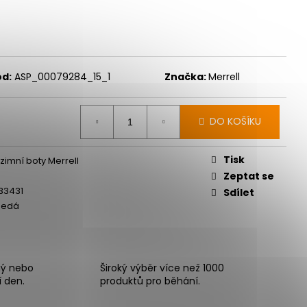
ód:
ASP_00079284_15_1
Značka:
Merrell
DO KOŠÍKU
Tisk
zimní boty Merrell
Zeptat se
33431
Sdílet
šedá
ný nebo
Široký výběr více než 1000
í den.
produktů pro běhání.