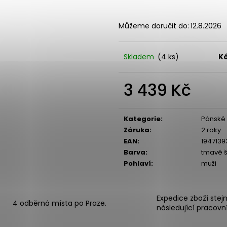
Můžeme doručit do:
12.8.2026
Skladem
(4 ks)
K
3 439 Kč
Měrná
cena:
Kategorie
:
Pánské 
Záruka
:
2 roky
EAN
:
1947139
Barva
:
tmavě 
Pohlaví
:
muži
Expedice zboží stej
4 odběrná místa po Praze.
následující pracovn