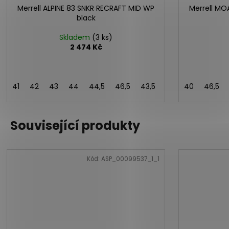
Merrell ALPINE 83 SNKR RECRAFT MID WP
Merrell MO
black
Skladem
(3 ks)
2 474 Kč
41
42
43
44
44,5
46,5
43,5
41,5
40
46,5
Související produkty
Kód:
ASP_00099537_1_1