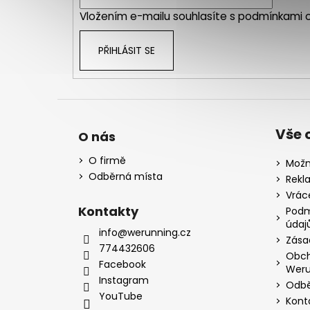
í
Vložením e-mailu souhlasíte s
podmínkami o
PŘIHLÁSIT SE
Vše 
O nás
O firmě
Možn
Odběrná místa
Rekl
Vrác
Kontakty
Podm
údaj
info@werunning.cz
Zása
774432606
Obch
Facebook
Weru
Instagram
Odbě
YouTube
Kont