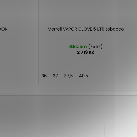
GOON
Merrell VAPOR GLOVE 6 LTR tobacco
l
Skladem
(>5 ks)
2 719 Kč
36
37
37,5
40,5