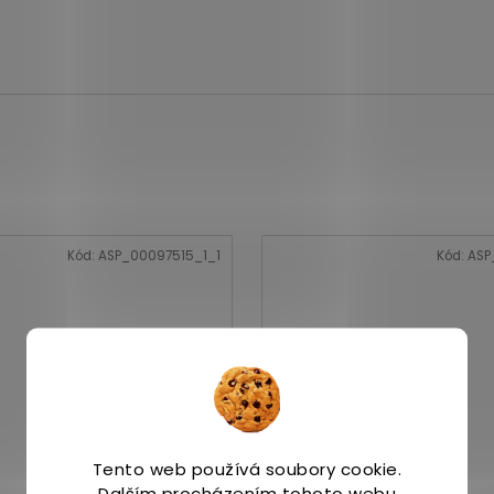
Kód:
ASP_00097515_1_1
Kód:
ASP
Tento web používá soubory cookie.
Dalším procházením tohoto webu