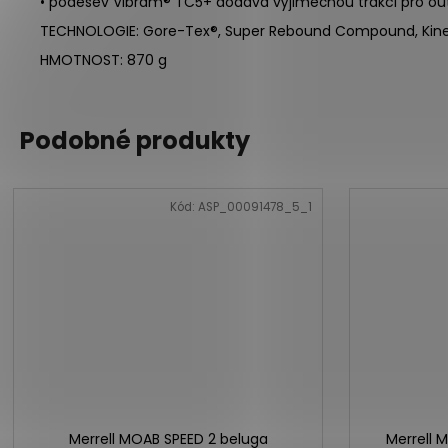
• podešev Vibram® TC5+ dodává výjimečnou trakci pro outd
TECHNOLOGIE: Gore-Tex®, Super Rebound Compound, Kineti
HMOTNOST: 870 g
Podobné produkty
Kód:
ASP_00091478_5_1
Merrell MOAB SPEED 2 beluga
Merrell 