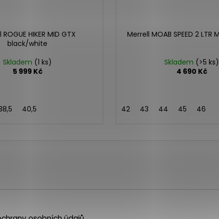
ll ROGUE HIKER MID GTX
Merrell MOAB SPEED 2 LTR M
black/white
Skladem
(1 ks)
Skladem
(>5 ks)
5 999 Kč
4 690 Kč
38,5
40,5
42
43
44
45
46
chrany osobních údajů