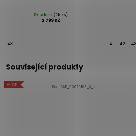
Skladem
(>5 ks)
2 799 Kč
43
41
42
4
Související produkty
AKCE
Kód:
ASP_00079193_3_1