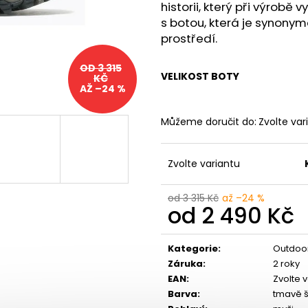
BOTY CRAFT CTM ULTRA TRAIL - ŠEDÁ
SAUCONY XODUS
historii, který při výrobě
1 599 Kč
2 999 Kč
s botou, která je synonym
Původně:
1 990 Kč
Původně:
4 299
prostředí.
OD 3 315
VELIKOST BOTY
KČ
AŽ –24 %
Můžeme doručit do:
Zvolte var
Zvolte variantu
od 3 315 Kč
až –24 %
od
2 490 Kč
Mě
ce
Kategorie
:
Outdoor
Záruka
:
2 roky
EAN
:
Zvolte 
Barva
:
tmavě 