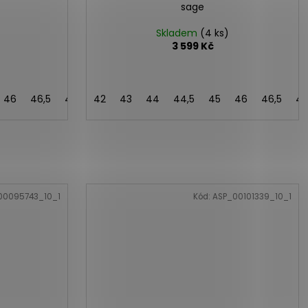
sage
Skladem
(4 ks)
3 599 Kč
46
46,5
47
43,5
42
43
41,5
44
44,5
45
46
46,5
4
00095743_10_1
Kód:
ASP_00101339_10_1