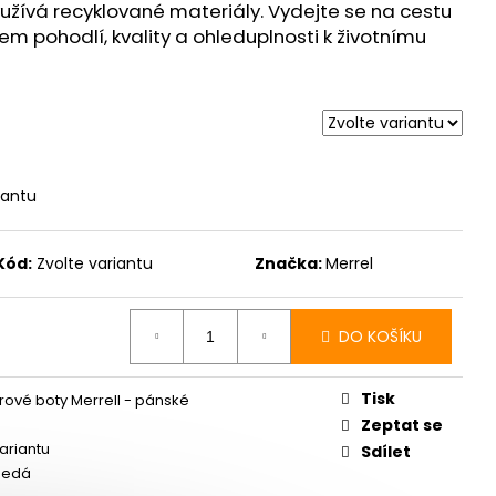
 ULTRA 3 BLACK/DUSK
 využívá recyklované materiály. Vydejte se na cestu
em pohodlí, kvality a ohleduplnosti k životnímu
 Kč
iantu
Kód:
Zvolte variantu
Značka:
Merrel
DO KOŠÍKU
rná
na:
Tisk
ové boty Merrell - pánské
Zeptat se
variantu
Sdílet
šedá