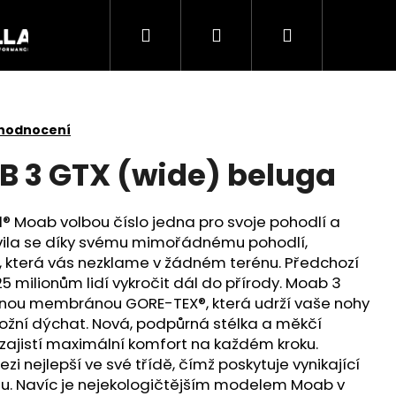
Hledat
Přihlášení
Nákupní
Akce
košík
 hodnocení
B 3 GTX (wide) beluga
rell® Moab volbou číslo jedna pro svoje pohodlí a
lavila se díky svému mimořádnému pohodlí,
i, která vás nezklame v žádném terénu. Předchozí
5 milionům lidí vykročit dál do přírody. Moab 3
nou membránou GORE-TEX®, která udrží vaše nohy
možní dýchat. Nová, podpůrná stélka a měkčí
ajistí maximální komfort na každém kroku.
Následující
i nejlepší ve své třídě, čímž poskytuje vynikající
nu. Navíc je nejekologičtějším modelem Moab v