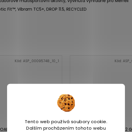
oorové multisportovní aktivity, vyvinutá výhradně pro Merrell
c Fit™, Vibram TC5+, DROP 11.5, RECYCLED
Kód:
ASP_00095748_10_1
Kód:
ASP_
Tento web používá soubory cookie.
Dalším procházením tohoto webu
MOAB SPEED 2 LTR WP olive
Merrell SPEED STRIKE 2 