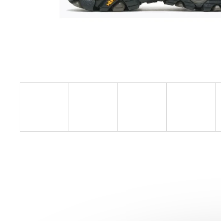
SAUCONY ENDORPHIN AZURA
VIZIRED/BLACK
3 999 Kč