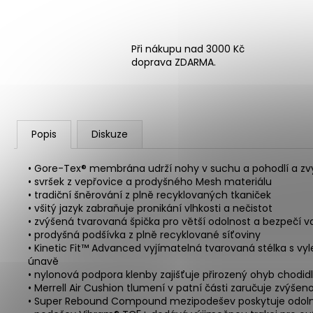
Při nákupu nad 3000 Kč
doprava ZDARMA.
Popis
Diskuze
• Gore-Tex® membrána udrží nohy v suchu a pohodlí a zvyš
• svršek z vepřovice a prodyšného Mesh materiálu
• tradiční šněrování z plně recyklovaných tkaniček
• všitý jazyk zabraňuje pronikání vlhkosti a nečistot
• zvýšená tvarovaná špička pro větší odolnost a bezpečí v
• prodyšná podšívka z plně recyklované síťoviny
• Kinetic Fit™ Advanced vyjímatelná tvarovaná stélka s
únavě
• nylonová podpora klenby zajišťuje přirozený ohyb chodidla
• Merrell Air Cushion tlumení v patní části zaručuje zvýšen
• Super Rebound Compound mezipodešev poskytuje odolné 