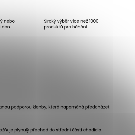
ný nebo
Široký výběr více než 1000
í den.
produktů pro běhání.
ovanou podporou klenby, která napomáhá předcházet
uje plynulý přechod do střední části chodidla