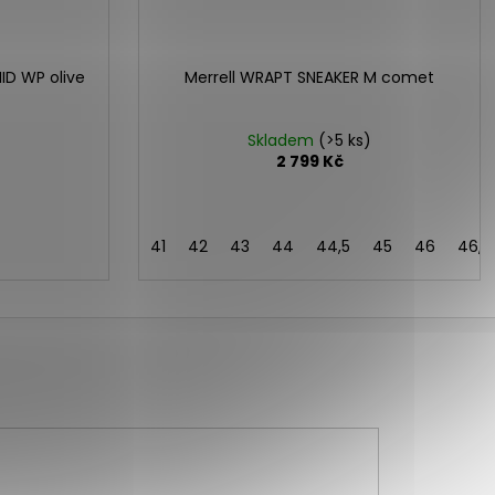
ID WP olive
Merrell WRAPT SNEAKER M comet
Skladem
(>5 ks)
2 799 Kč
41
42
43
44
44,5
45
46
46,5