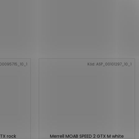
00095715_10_1
Kód:
ASP_00101297_10_1
GTX rock
Merrell MOAB SPEED 2 GTX M white