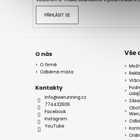
PŘIHLÁSIT SE
Vše 
O nás
O firmě
Možn
Odběrná místa
Rekl
Vrác
Kontakty
Podm
údaj
info@werunning.cz
Zása
774432606
Obch
Facebook
Weru
Instagram
Odbě
YouTube
Kont
Onli