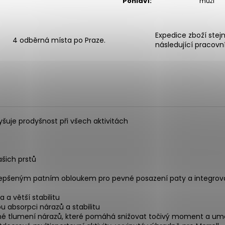
Pohlaví
:
muži
Expedice zboží stej
4 odběrná místa po Praze.
následující pracovn
uje prodyšnost při všech aktivitách
ašich prstů
 vylepšeným patním obloukem pro pevné posazení paty a integr
 a větší stabilitu
ou absorpci nárazů a stabilitu
tlumení nárazů, které pomáhá snižovat točivý moment a umožň