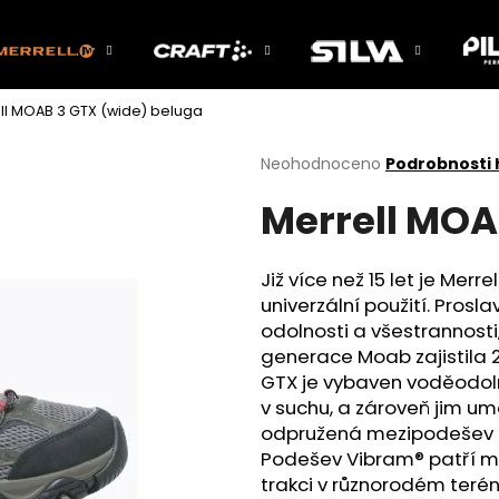
ll MOAB 3 GTX (wide) beluga
Co potřebujete najít?
Průměrné
Neohodnoceno
Podrobnosti
hodnocení
Merrell MOA
produktu
HLEDAT
je
0,0
z
Již více než 15 let je Mer
5
Doporučujeme
univerzální použití. Pros
hvězdiček.
odolnosti a všestrannost
generace Moab zajistila 2
GTX je vybaven voděodol
v suchu, a zároveň jim u
odpružená mezipodešev z
Podešev Vibram® patří mez
trakci v různorodém teré