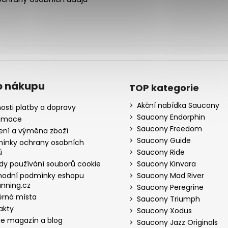
o nákupu
TOP kategorie
Akční nabídka Saucony
osti platby a dopravy
Saucony Endorphin
amace
Saucony Freedom
ení a výměna zboží
Saucony Guide
ínky ochrany osobních
ů
Saucony Ride
dy používání souborů cookie
Saucony Kinvara
odní podmínky eshopu
Saucony Mad River
nning.cz
Saucony Peregrine
rná místa
Saucony Triumph
akty
Saucony Xodus
ne magazín a blog
Saucony Jazz Originals