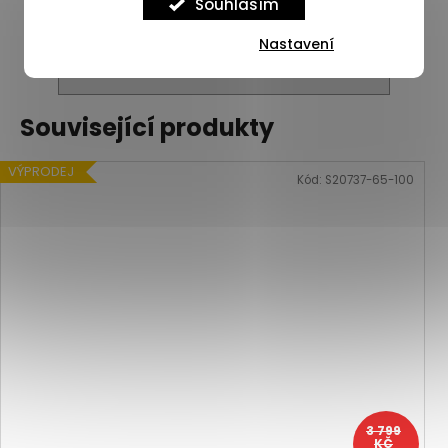
Souhlasím
Nastavení
ZOBRAZIT VŠECHNY PODOBNÉ PRODUKTY
Související produkty
VÝPRODEJ
Kód:
S20737-65-100
3 799
KČ