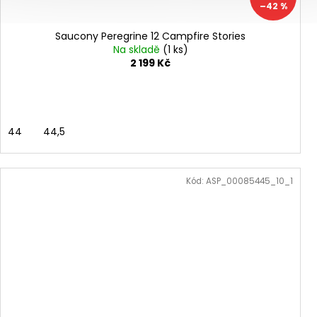
–42 %
Saucony Peregrine 12 Campfire Stories
Na skladě
(1 ks)
2 199 Kč
44
44,5
Kód:
ASP_00085445_10_1