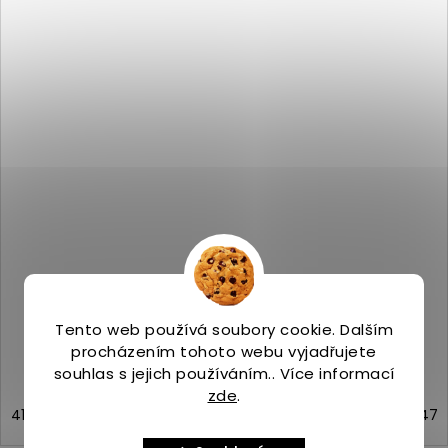
Merrell WRAPT SNEAKER M comet
Skladem
(>5 ks)
2 799 Kč
Tento web používá soubory cookie. Dalším
procházením tohoto webu vyjadřujete
souhlas s jejich používáním.. Více informací
zde
.
41
42
43
44
44,5
45
46
46,5
47