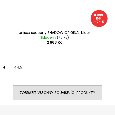
3 399
KČ
–24 %
unisex saucony SHADOW ORIGINAL black
Skladem
(>5 ks)
2 568 Kč
41
44,5
ZOBRAZIT VŠECHNY SOUVISEJÍCÍ PRODUKTY
Z
á