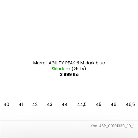
Merrell AGILITY PEAK 6 M dark blue
Skladem
(>5 ks)
3 999 Kč
40
41
42
43
44
44,5
45
46
46,5
Kód:
ASP_00101339_10_1