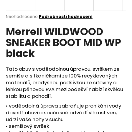
a
j
Průměrné
Neohodnoceno
Podrobnosti hodnocení
í
hodnocení
Merrell WILDWOOD
produktu
t
je
?
SNEAKER BOOT MID WP
0,0
z
black
5
hvězdiček.
Tato obuv s voděodolnou úpravou, svrškem ze
HLEDAT
semiše a s tkaničkami ze 100% recyklovaných
materiálů, prodyšnou podšívkou ze síťoviny a
lehkou pěnovou EVA mezipodešví nabízí skvělou
D
stabilitu a pohodlí.
o
• voděodolná úprava zabraňuje pronikání vody
p
dovnitř obuvi a současně odvádí vlhkost ven,
o
udrží vaše nohy v suchu
r
u
• semišový svršek