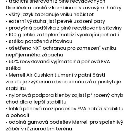
č
• tradiční šněrování z plně recyklovaných
u
tkaniček a pásků v kombinaci s kovovými háčky
j
• všitý jazyk zabraňuje vniku nečistot
e
• externí výztuha jistí pevné usazení paty
m
• prodyšná podšívka z plně recyklované síťoviny
e
• 100 g lehké zateplení nabízí vynikající pohodlí
• stélka potažená síťovinou
• ošetřeno NXT ochranou pro zamezení vzniku
SAUCONY
nepříjemného zápachu
RIDE
14
• 50% recyklovaná vyjímatelná pěnová EVA
RUNSHIELD
stélka
SOLAR
• Merrell Air Cushion tlumení v patní části
CHILL
(PÁNSKE)
zaručuje zvýšenou absorpci nárazů a poskytuje
2
stabilitu
190
• nylonová podpora klenby zajistí přirozený ohyb
Kč
chodidla a lepší stabilitu
Původně:
4
• lehká pěnová mezipodešev EVA nabízí stabilitu
050
a pohodlí
Kč
• odolná gumová podešev Merrell pro spolehlivý
záběr v různorodém terénu