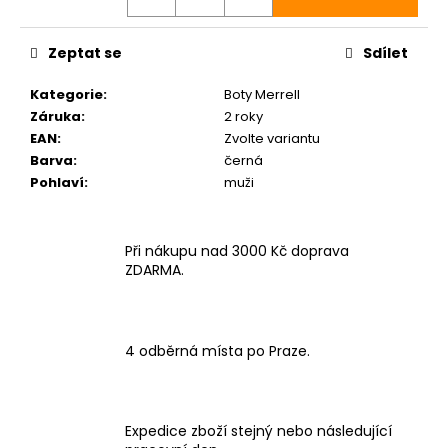
Zeptat se
Sdílet
Kategorie
:
Boty Merrell
Záruka
:
2 roky
EAN
:
Zvolte variantu
Barva
:
černá
Pohlaví
:
muži
Při nákupu nad 3000 Kč doprava
ZDARMA.
4 odběrná místa po Praze.
Expedice zboží stejný nebo následující