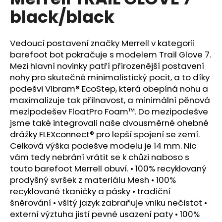
je
a
black/black
0,0
z
j
5
í
hvězdiček.
Vedoucí postavení značky Merrell v kategorii
t
barefoot bot pokračuje s modelem Trail Glove 7.
?
Mezi hlavní novinky patří přirozenější postavení
nohy pro skutečně minimalistický pocit, a to díky
podešvi Vibram® EcoStep, která obepíná nohu a
maximalizuje tak přilnavost, a minimální pěnová
mezipodešev FloatPro Foam™. Do mezipodešve
HLEDAT
jsme také integrovali naše dvousměrné ohebné
drážky FLEXconnect® pro lepší spojení se zemí.
Celková výška podešve modelu je 14 mm. Nic
vám tedy nebrání vrátit se k chůzi naboso s
D
o
touto barefoot Merrell obuví. • 100% recyklovaný
p
prodyšný svršek z materiálu Mesh • 100%
o
recyklované tkaničky a pásky • tradiční
r
šněrování • všitý jazyk zabraňuje vniku nečistot •
u
externí výztuha jistí pevné usazení paty • 100%