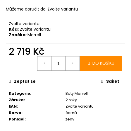
Můžeme doručit do:
Zvolte variantu
Zvolte variantu
Kód:
Zvolte variantu
Značka:
Merrell
2 719 Kč
Měrná
cena:
DO KOŠÍKU
Zeptat se
Sdílet
Kategorie
:
Boty Merrell
Záruka
:
2 roky
EAN
:
Zvolte variantu
Barva
:
černá
Pohlaví
:
ženy