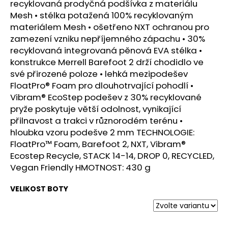
č
recyklovaná prodyčná podšívka z materiálu
u
Mesh • stélka potažená 100% recyklovaným
j
materiálem Mesh • ošetřeno NXT ochranou pro
e
zamezení vzniku nepříjemného zápachu • 30%
m
recyklovaná integrovaná pěnová EVA stélka •
e
konstrukce Merrell Barefoot 2 drží chodidlo ve
své přirozené poloze • lehká mezipodešev
FloatPro® Foam pro dlouhotrvající pohodlí •
PILLAR
PERFORMANCE
Vibram® EcoStep podešev z 30% recyklované
COLLAGEN
pryže poskytuje větší odolnost, vynikající
REPAIR
přilnavost a trakci v různorodém terénu •
TENDON
&
hloubka vzoru podešve 2 mm TECHNOLOGIE:
LIGAMENT
FloatPro™ Foam, Barefoot 2, NXT, Vibram®
1
Ecostep Recycle, STACK 14-14, DROP 0, RECYCLED,
268
Vegan Friendly HMOTNOST: 430 g
Kč
VELIKOST BOTY