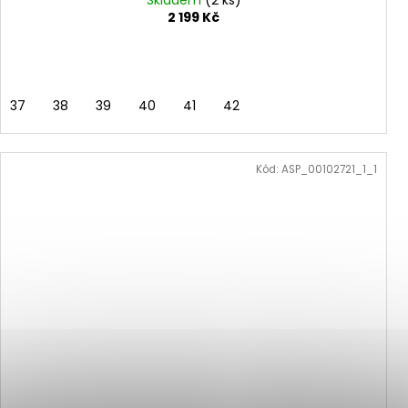
Skladem
(2 ks)
2 199 Kč
37
38
39
40
41
42
Kód:
ASP_00102721_1_1