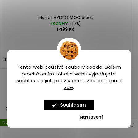
Merrell HYDRO MOC black
Skladem
(1 ks)
1 499 Kč
40
41
44
45
Tento web používá soubory cookie. Dalším
procházením tohoto webu vyjadřujete
souhlas s jejich používáním.. Více informací
zde
.
ZOBRAZIT VŠECHNY PODOBNÉ PRODUKTY
Souhlasím
Související produkty
Nastavení
NOVINKA
Kód:
ASP_00103780_10_1