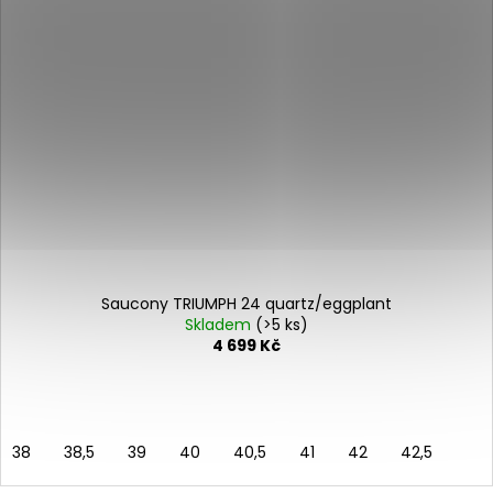
Saucony TRIUMPH 24 quartz/eggplant
Skladem
(>5 ks)
4 699 Kč
38
38,5
39
40
40,5
41
42
42,5