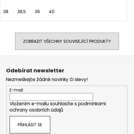
38
38,5
39
40
ZOBRAZIT VŠECHNY SOUVISEJÍCÍ PRODUKTY
Z
á
Odebírat newsletter
p
Nezmeškejte žádné novinky či slevy!
a
t
E-mail
í
Vložením e-mailu souhlasíte s
podmínkami
ochrany osobních údajů
PŘIHLÁSIT SE