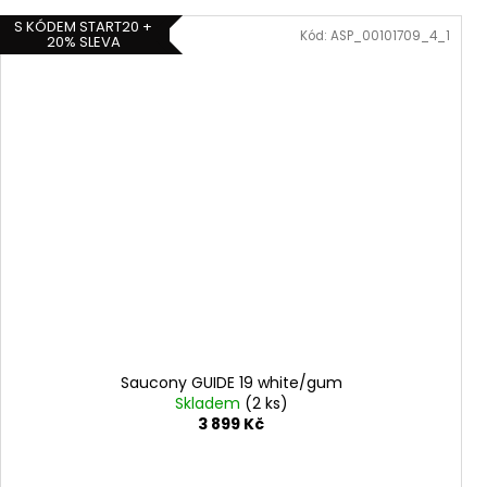
S KÓDEM START20 +
Kód:
ASP_00101709_4_1
20% SLEVA
Saucony GUIDE 19 white/gum
Skladem
(2 ks)
3 899 Kč