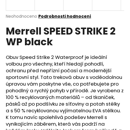
a
j
Průměrné
Neohodnoceno
Podrobnosti hodnocení
í
hodnocení
Merrell SPEED STRIKE 2
produktu
t
je
?
WP black
0,0
z
5
hvězdiček.
Obuv Speed Strike 2 Waterproof je ideální
volbou pro všechny, kteří hledají pohodlí,
HLEDAT
ochranu před nepřízní počasí a modernější
sportovní styl. Tato treková obuv s voděodolnou
úpravou vám poskytne vše, co potřebujete pro
pohodlný a rychlý pohyb v přírodě. Je vyrobena z
D
100 % recyklovaných materiálů – od tkaniček,
o
pásků až po podšívku ze síťoviny a potah stélky
p
a s 50 % recyklovanou vyjímatelnou EVA stélkou.
o
K tomu navíc spolehlivá podešev Merrell s
r
vynikajícím záběrem, která vás podrží na
u