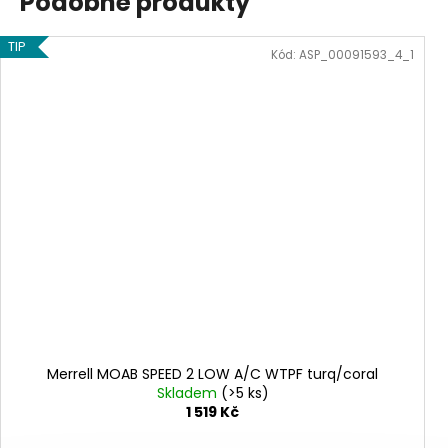
Podobné produkty
TIP
Kód:
ASP_00091593_4_1
Merrell MOAB SPEED 2 LOW A/C WTPF turq/coral
Skladem
(>5 ks)
1 519 Kč