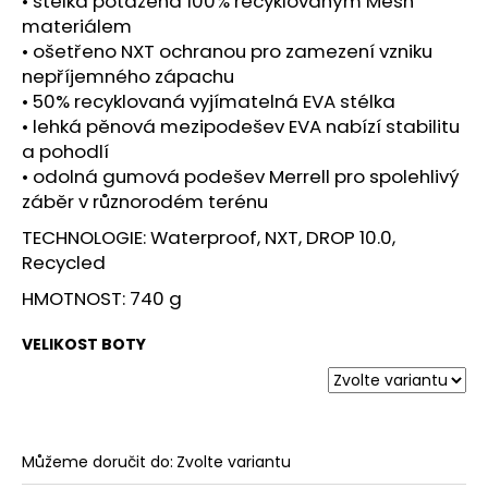
• stélka potažená 100% recyklovaným Mesh
materiálem
• ošetřeno NXT ochranou pro zamezení vzniku
nepříjemného zápachu
• 50% recyklovaná vyjímatelná EVA stélka
• lehká pěnová mezipodešev EVA nabízí stabilitu
a pohodlí
• odolná gumová podešev Merrell pro spolehlivý
záběr v různorodém terénu
TECHNOLOGIE: Waterproof, NXT, DROP 10.0,
Recycled
HMOTNOST: 740 g
VELIKOST BOTY
Můžeme doručit do:
Zvolte variantu