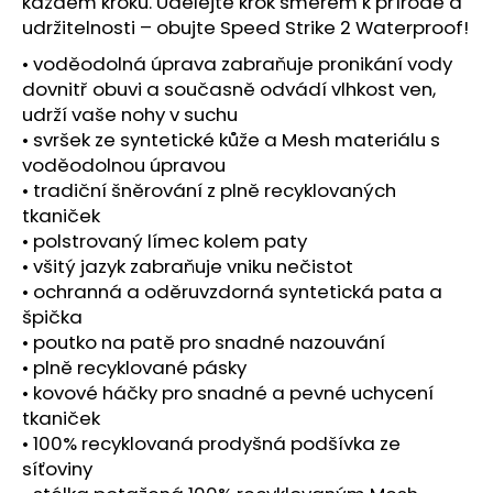
č
každém kroku. Udělejte krok směrem k přírodě a
u
udržitelnosti – obujte Speed Strike 2 Waterproof!
j
• voděodolná úprava zabraňuje pronikání vody
e
dovnitř obuvi a současně odvádí vlhkost ven,
m
udrží vaše nohy v suchu
e
• svršek ze syntetické kůže a Mesh materiálu s
voděodolnou úpravou
BOTY
• tradiční šněrování z plně recyklovaných
CRAFT
tkaniček
XPLOR
• polstrovaný límec kolem paty
PRO
MATRYX
• všitý jazyk zabraňuje vniku nečistot
-
• ochranná a oděruvzdorná syntetická pata a
ŠEDÁ
špička
4
• poutko na patě pro snadné nazouvání
399
• plně recyklované pásky
Kč
• kovové háčky pro snadné a pevné uchycení
tkaniček
• 100% recyklovaná prodyšná podšívka ze
síťoviny