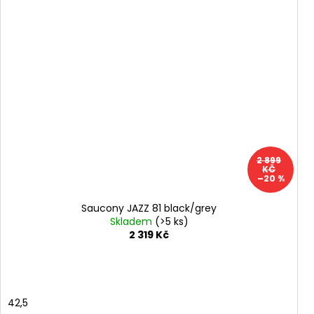
2 899
KČ
–20 %
Saucony JAZZ 81 black/grey
Skladem
(>5 ks)
2 319 Kč
42,5