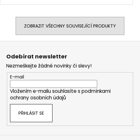
ZOBRAZIT VŠECHNY SOUVISEJÍCÍ PRODUKTY
Z
á
Odebírat newsletter
p
Nezmeškejte žádné novinky či slevy!
a
t
E-mail
í
Vložením e-mailu souhlasíte s
podmínkami
ochrany osobních údajů
PŘIHLÁSIT SE