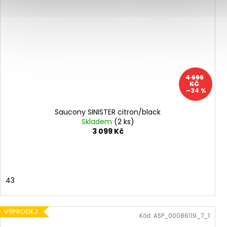
4 699
KČ
–34 %
Saucony SINISTER citron/black
Skladem
(2 ks)
3 099 Kč
43
VÝPRODEJ
Kód:
ASP_00086119_7_1